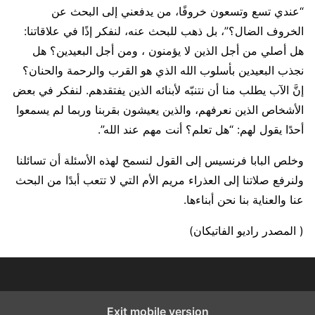
“عندي تسع وتسعون خروفًا، من يدفعني إلى البحث عن
الخروف الضال؟”، بل ذهب للبحث عنه، لنفكر إذًا في علاقاتنا:
هل أصلي من أجل الذين لا يؤمنون ، ومن أجل البعيدين؟ هل
نجذب البعيدين بأسلوب الله الذي هو القرب والرحمة والحنان؟
إنَّ الآب يطلب منا أن نتنبّه لأبنائه الذين يفتقدهم. لنفكر في بعض
الأشخاص الذين نعرفهم، والذين يعيشون بقربنا وربما لم يسمعوا
أحدًا يقول لهم: “هل تعلم؟ أنت مهم عند الله”.
وخلص البابا فرنسيس إلى القول لنسمح لهذه الأسئلة أن تسائلنا
ولنرفع صلاتنا إلى العذراء مريم الأم التي لا تتعب أبدًا من البحث
عنا والعناية بنا نحن أبناءها.
( المصدر راديو الفاتيكان)
Exit mobile version