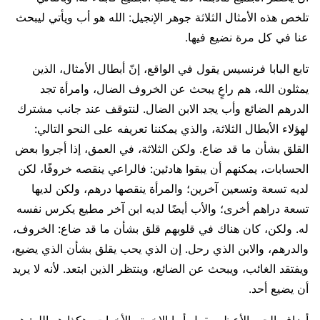
تلخص هذه الأمثال الثلاثة جوهر الإنجيل: الله هو أب ويأتي ليبحث
عنا في كل مرة نضيع فيها.
تابع البابا فرنسيس يقول في الواقع، إنّ أبطال الأمثال، الذين
يمثلون الله، هم راعٍ يبحث عن الخروف الضال، وامرأة تجد
الدرهم الضائع وأب يجد الابن الضال. لنتوقف عند جانب مشترك
لهؤلاء الأبطال الثلاثة، والذي يمكننا تعريفه على النحو التالي:
القلق بشأن ما قد ضاع. ولكن الثلاثة، في العمق، إذا أجروا بعض
الحسابات، يمكنهم أن يبقوا هادئين: فالراعي ينقصه خروفًا، لكن
لديه تسعة وتسعين آخرين؛ والمرأة ينقصها درهم، ولكن لديها
تسعة دراهم أخرى؛ والأب أيضًا لديه ابن آخر مطيع يكرس نفسه
له. ولكن، كان هناك في قلوبهم قلق بشأن ما قد ضاع: الخروف،
والدرهم، والابن الذي رحل. إن الذي يحب يقلق بشأن الذي يضيع،
ويفتقد الغائب، ويبحث عن الضائع، وينتظر الذين ابتعد. لأنه لا يريد
أن يضيع أحد.