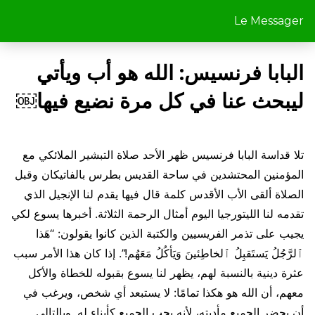
Le Messager
البابا فرنسيس: الله هو أب ويأتي
ليبحث عنا في كل مرة نضيع فيها￼
تلا قداسة البابا فرنسيس ظهر الأحد صلاة التبشير الملائكي مع
المؤمنين المحتشدين في ساحة القديس بطرس بالفاتيكان وقبل
الصلاة ألقى الأب الأقدس كلمة قال فيها يقدم لنا الإنجيل الذي
تقدمه لنا الليتورجيا اليوم أمثال الرحمة الثلاثة. أخبرها يسوع لكي
يجيب على تذمر الفريسيين والكتبة الذين كانوا يقولون: “هَذا
ٱلرَّجُلُ يَستَقبِلُ ٱلخاطِئينَ وَيَأكُلُ مَعَهُم!”. إذا كان هذا الأمر سبب
عثرة دينية بالنسبة لهم، يظهر لنا يسوع بقبوله للخطاة والأكل
معهم، أن الله هو هكذا تمامًا: لا يستبعد أي شخص، ويرغب في
أن يحضر الجميع مأدبته، لأنه يحب الجميع كأبناء له. وبالتالي