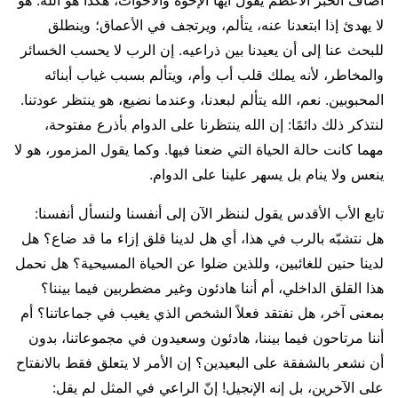
أضاف الحبر الأعظم يقول أيها الإخوة والأخوات، هكذا هو الله: هو
لا يهدئ إذا ابتعدنا عنه، يتألم، ويرتجف في الأعماق؛ وينطلق
للبحث عنا إلى أن يعيدنا بين ذراعيه. إن الرب لا يحسب الخسائر
والمخاطر، لأنه يملك قلب أب وأم، ويتألم بسبب غياب أبنائه
المحبوبين. نعم، الله يتألم لبعدنا، وعندما نضيع، هو ينتظر عودتنا.
لنتذكر ذلك دائمًا: إن الله ينتظرنا على الدوام بأذرع مفتوحة،
مهما كانت حالة الحياة التي ضعنا فيها. وكما يقول المزمور، هو لا
ينعس ولا ينام بل يسهر علينا على الدوام.
تابع الأب الأقدس يقول لننظر الآن إلى أنفسنا ولنسأل أنفسنا:
هل نتشبّه بالرب في هذا، أي هل لدينا قلق إزاء ما قد ضاع؟ هل
لدينا حنين للغائبين، وللذين ضلوا عن الحياة المسيحية؟ هل نحمل
هذا القلق الداخلي، أم أننا هادئون وغير مضطربين فيما بيننا؟
بمعنى آخر، هل نفتقد فعلاً الشخص الذي يغيب في جماعاتنا؟ أم
أننا مرتاحون فيما بيننا، هادئون وسعيدون في مجموعاتنا، بدون
أن نشعر بالشفقة على البعيدين؟ إن الأمر لا يتعلق فقط بالانفتاح
على الآخرين، بل إنه الإنجيل! إنّ الراعي في المثل لم يقل: