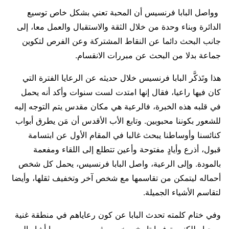
وواصل البابا فرنسيس أن المحبة تعني بشكل خاص توسيع
الدائرة وبناء وحدة من خلال الثقة والاستقبال والعمل معا، إلى
جانب البحث دائما عن النقاط المشتركة وعن الفرص لتكوين
جماعة بدلا من البحث عن مبررات الانقسام.
هذا وتَذكَّر البابا فرنسيس خلال حديثه عن الرعايا الفترة التي
كان فيها راعيا، فقال إنها امتدت لست سنوات وأكد أنه يحمل
في قلبه هذه الخبرة، فالرعية هي مكان مقدس يتم التوجه إليه
للشعور بكوننا محبوبين. وتابع الأب الأقدس أن مَن يطرق أبواب
كنائسنا وأوساطنا يبحث غالبا في المقام الأول عن ابتسامة
قبول، أذرع وأيادٍ مفتوحة وأعين تتطلع إلى اللقاء ومفعمة
بالمودة. وإلى الرعية، واصل البابا فرنسيس، يحمل كل شخص
أحماله ليتمكن من تقاسمها مع شخص آخر وتخفيف ثقلها، وأيضا
لتقاسم الأشياء الجميلة.
وفي ختام كلمته تحدث البابا عن كون رعاياهم في منطقة غنية