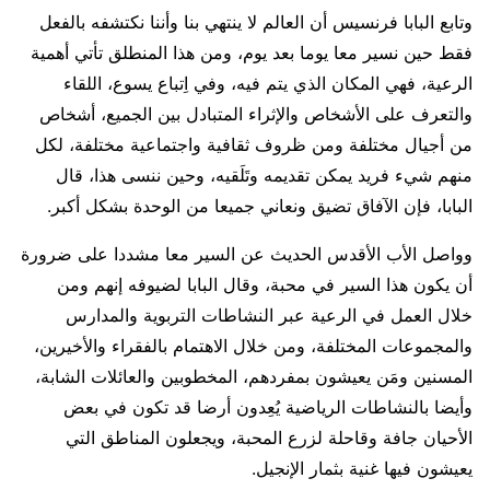
وتابع البابا فرنسيس أن العالم لا ينتهي بنا وأننا نكتشفه بالفعل
فقط حين نسير معا يوما بعد يوم، ومن هذا المنطلق تأتي أهمية
الرعية، فهي المكان الذي يتم فيه، وفي اِتباع يسوع، اللقاء
والتعرف على الأشخاص والإثراء المتبادل بين الجميع، أشخاص
من أجيال مختلفة ومن ظروف ثقافية واجتماعية مختلفة، لكل
منهم شيء فريد يمكن تقديمه وتَلَقيه، وحين ننسى هذا، قال
البابا، فإن الآفاق تضيق ونعاني جميعا من الوحدة بشكل أكبر.
وواصل الأب الأقدس الحديث عن السير معا مشددا على ضرورة
أن يكون هذا السير في محبة، وقال البابا لضيوفه إنهم ومن
خلال العمل في الرعية عبر النشاطات التربوية والمدارس
والمجموعات المختلفة، ومن خلال الاهتمام بالفقراء والأخيرين،
المسنين ومَن يعيشون بمفردهم، المخطوبين والعائلات الشابة،
وأيضا بالنشاطات الرياضية يُعِدون أرضا قد تكون في بعض
الأحيان جافة وقاحلة لزرع المحبة، ويجعلون المناطق التي
يعيشون فيها غنية بثمار الإنجيل.