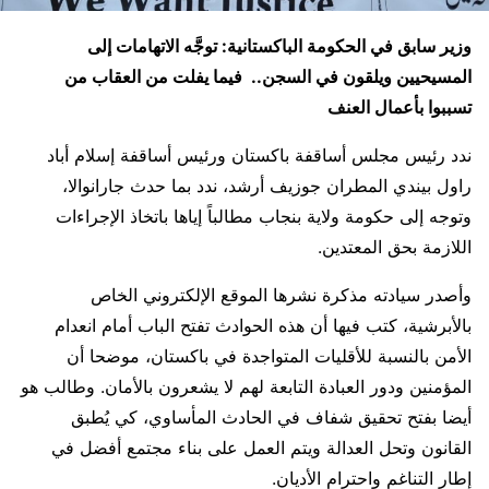
وزير سابق في الحكومة الباكستانية: توجَّه الاتهامات إلى
المسيحيين ويلقون في السجن.. فيما يفلت من العقاب من
تسببوا بأعمال العنف
ندد رئيس مجلس أساقفة باكستان ورئيس أساقفة إسلام أباد
راول بيندي المطران جوزيف أرشد، ندد بما حدث جارانوالا،
وتوجه إلى حكومة ولاية بنجاب مطالباً إياها باتخاذ الإجراءات
اللازمة بحق المعتدين.
وأصدر سيادته مذكرة نشرها الموقع الإلكتروني الخاص
بالأبرشية، كتب فيها أن هذه الحوادث تفتح الباب أمام انعدام
الأمن بالنسبة للأقليات المتواجدة في باكستان، موضحا أن
المؤمنين ودور العبادة التابعة لهم لا يشعرون بالأمان. وطالب هو
أيضا بفتح تحقيق شفاف في الحادث المأساوي، كي يُطبق
القانون وتحل العدالة ويتم العمل على بناء مجتمع أفضل في
إطار التناغم واحترام الأديان.