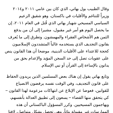
وقال الطبيب بول بهاتي، الذي كان بين عامي ٢٠١١ و٢٠١٤
وزيراً للتناغم والأقليات في باكستان، وهو شقيق الزعيم
السياسي المسيحي شهباز بهاتي الذي قُتل في العام ٢٠١١، إن
ما يحصل اليوم هو أمر غير مقبول، مشيرا إلى أن من يدفع
الثمن هم الأشخاص الفقراء والمهمشون. وتطرق إلى ما يُعرف
بقانون التجديف الذي يستخدمه غالباً المتشددون الإسلاميون
كحجة للاعتداء على الأقليات الدينية، موضحا أن هذا القانون ينص
على عقوبات تصل إلى حد السجن المؤبد والإعدام بحق من
يدانون بالإساءة إلى القرآن أو نبي الإسلام.
وتابع بهاتي يقول إن هناك بعض المسلمين الذين يريدون الحفاظ
على قانون التجديف، وفي الوقت نفسه يرفضون الانصياع
للقوانين، فعوضا عن الإبلاغ عن انتهاكات مزعومة لهذا القانون –
كي يتحقق منها القضاء – يسعون إلى تطبيق العدالة بأنفسهم،
ويهاجمون المسيحيين. وكرر المسؤول الباكستاني أن هذه
الممارسات غير مقبولة بتاتاً، وهي تحصل بشكل متواصل، لافتا