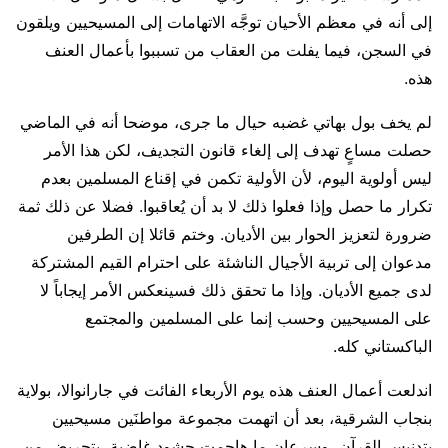
إلى أنه في معظم الأحيان توجَّه الاتهامات إلى المسيحيين ويلقون
في السجن، فيما يفلت من العقاب من تسببوا بأعمال العنف
هذه.
لم يخف بول بهاتي غضبه حيال ما جرى، موضحا أنه في الماضي
حصلت مساعٍ تهدف إلى إلغاء قانون التجديف، لكن هذا الأمر
ليس أولوية اليوم، لأن الأولية تكمن في إقناع المسلمين بعدم
تكرار ما حصل وإذا فعلوا ذلك لا بد أن يُعاقبوا. فضلا عن ذلك ثمة
ضرورة لتعزيز الحوار بين الأديان. وختم قائلا إن الطرفين
مدعوان إلى تربية الأجيال الناشئة على احترام القيم المشتركة
لدى جميع الأديان. وإذا ما تحقق ذلك فسينعكس الأمر إيجاباً لا
على المسيحيين وحسب إنما على المسلمين والمجتمع
الباكستاني كله.
اندلعت أعمال العنف هذه يوم الأربعاء الفائت في جارانوالا، بولاية
بنجاب الشرقية، بعد أن اتهمت مجموعة مواطنَين مسيحيين
بتدنيس القرآن، وسرعان ما هاجمت حشود غاضبة، بتحريض من