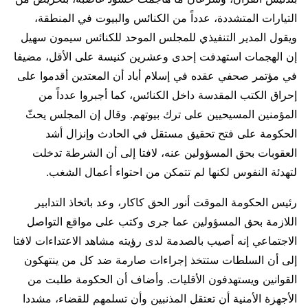
التيارات المتشددة، عدداً من الكنائس والبيوت في المنطقة،
ويقول المدير التنفيذي للمجلس الموحد للكنائس سيمون سهيل
إن الهجمات استهدفت إحدى وعشرين كنيسة على الأقل، مضيفا
في مؤتمر صحفي عقده في إسلام أباد أن المعتدين أقدموا على
إحراق الكتب المقدسة داخل الكنائس، كما أجبروا عدداً من
المؤمنين المسيحيين على ترك بيوتهم. وقال إن المجلس يحثّ
الحكومة على فتح تحقيق مستقل في الحادث وإنزال أشد
العقوبات بحق المسؤولين عنه، لافتا إلى أن الشرطة تدخلت
لتهدئة النفوس لكنها لم تتمكن من احتواء أعمال الشغب.
رئيس الحكومة الموقت أنور الحق كاكار، وعد باتخاذ التدابير
اللازمة بحق المسؤولين عما جرى وكتب على مواقع التواصل
الاجتماعي إنه أصيب بالصدمة لدى رؤيته مشاهد الاعتداءات لافتا
إلى أن السلطات ستتخذ إجراءات صارمة ضد كل من ينتهكون
القوانين ويستهدفون الأقليات. وأضاف أن الحكومة طلبت من
الأجهزة الأمنية أن تعتقل المذنبين وأن تسلمهم للقضاء، مشددا