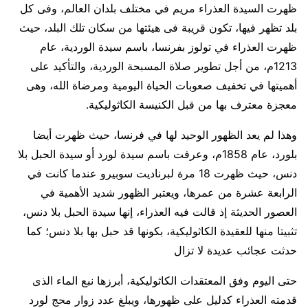
ظهرت السيدة العذراء مريم في مختلف بلدان العالم، وفى كل
بلد تظهر فيها، تكون قريبة فى هيئتها من سكان تلك البلد، حيث
ظهرت العذراء في تولوز بفرنسا، باسم سيدة الوردية، عام
1213م، من أجل تطوير صلاة المسبحة الوردية، والتأكيد على
أهميتها في تخفيف صعوبات الحياة اليومية ومرضاة الله، وهى
معجزة معترف بها من قبل الكنيسة الكاثوليكية.
وهذا لم يعد الظهور الوحيد لها في فرنسا، حيث ظهرت أيضا
بلورد، عام 1858م، وعرفت باسم سيدة لورد أو سيدة الحبل بلا
دنس، حيث ظهرت 18 مرة لبرناديت سوبيرو عندما كانت في
الرابعة عشرة من عمرها، ويعتبر الظهور شديد الأهمية في
العصور الحديثة إذ قالت فيه العذراء، إنها سيدة الحبل بلا دنس،
تثبيتا منها للعقيدة الكاثوليكية، بكونها قد حبل بها بلا دنس؛ كما
حدثت عجائب عديدة لا تزال
حتى اليوم وفق المعتقدات الكاثوليكية، أبرزها نبع الماء الذى
قدمته العذراء كدليل على ظهورها، ويبلغ عدد زوار محج لورد