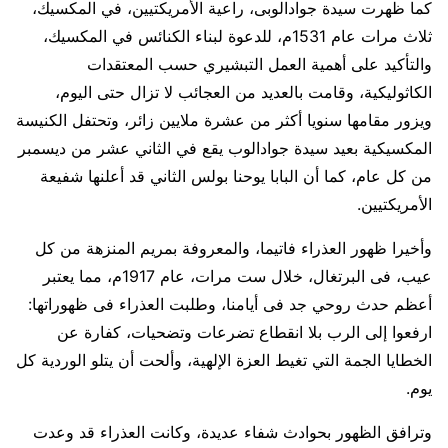
كما ظهرت سيدة جوادالوبى، راعية الأمريكتيين، في المكسيك،
ثلاث مرات عام 1531م، للدعوة لبناء الكنائس في المكسيك،
والتأكيد على أهمية العمل التبشيري حسب المعتقدات
الكاثوليكية، وقامت بالعديد من العجائب لا تزال حتى اليوم،
ويزور مقامها سنويا أكثر من عشرة ملايين زائر، وتحتفل الكنيسة
المكسيكية بعيد سيدة جوادالوب يقع في الثاني عشر من ديسمبر
من كل عام، كما أن البابا يوحنا بولس الثاني قد أعلنها شفيعة
الأمريكتيين.
وأخيرا ظهور العذراء فاتيما، والمعروفة بمريم المنزهة من كل
عيب، فى البرتغال، خلال ست مرات، عام 1917م، مما يعتبر
أعظم حدث روحي جد فى أيامنا، وطلبت العذراء فى ظهوراتها:
ارفعوا إلى الرب بلا انقطاع تضرعات وتضحيات، كفارة عن
الخطايا الجمة التي تغيط العزة الإلهية، وألحت أن يتلو الوردية كل
يوم.
وترافق الظهور بحوادث شفاء عديدة، وكانت العذراء قد وعدت