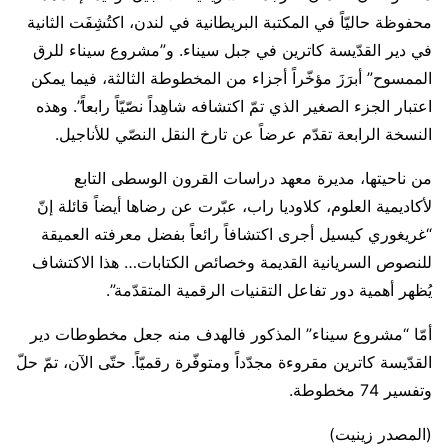
محفوظة حاليّاً في المكتبة البريطانية في لندن، اكتُشِفَت الثانية
في دير القدّيسة كاترين في جبل سيناء. و”مشروع سيناء للرق
الممسوح” أبرَزَ مؤخّراً أجزاء من المخطوطة الثالثة، فيما يمكن
اعتبار الجزء الصغير الذي تمّ اكتشافه شاهِداً نصّيّاً رابعاً”. وهذه
النسخة الرابعة تقدّم عرضاً عن تارخ النقل النصّي للأناجيل.
من ناحيتها، مديرة معهد دراسات القرون الوسطى التابع
لأكاديمية العلوم، كلاوديا راب، عبّرت عن رضاها أيضاً قائلة إنّ
“غريغوري كيسيل أجرى اكتشافاً رائعاً بفضل معرفته العميقة
للنصوص السريانية القديمة وخصائص الكتابات… هذا الاكتشاف
يُظهر أهمية دور تفاعل التقنيات الرقمية المتقدّمة”.
أمّا “مشروع سيناء” المذكور فالهدف منه جعل مخطوطات دير
القدّيسة كاترين مقروءة مجدّداً ومتوفّرة رقميّاً. حتّى الآن، تمّ حلّ
وتفسير 74 مخطوطة.
(المصدر زينيت)