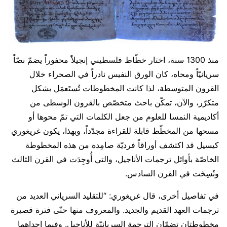
منذ 1300 سنة، اختار خطّاط فلسطيني إنجيلاً محفوراً يضمّ نصّاً
سريانيّاً ومحاه، كان الورق النفيس نادراً في الصحراء خلال
القرون المتوسطة، لذا كانت المخطوطات تُستَعمَل بشكل
متكرّر، والآن، تمكّن باحث متخصّص بالقرون الوسطى من
أكاديمية النمسا للعلوم من جعل الكلمات التي تمّ محوها أو
مسحها من المخطّط قابلة للقراءة مجدّداً، وبهذا، يكون غريغوري
كيسيل قد اكتشف أوراقاً فرديّة صامِدة من هذه المخطوطة
الخاصّة بأوائل ترجمات الأناجيل، والتي أُوجِدَت في القرن الثالث
ونُسِخَت في القرن السادس.
في تفاصيل أخرى، قال غريغوري: “للتقليد السرياني العديد من
ترجمات العهد القديم والجديد. والمعروف منها حتّى فترة قصيرة
مخطوطتان تضمّان الترجمة السريانيّة للأناجيل. وفيما إحداهما