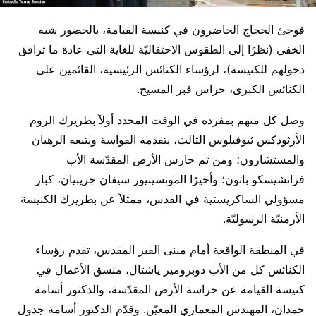
فوجئ الحجاج الحاضرون في كنيسة القيامة، بالحضور شبه
الخفي (نظرًا إلى الطقوس الاحتفاليّة للغاية التي عادة ما ترافق
دخولهم للكنيسة)، لرؤساء الكنائس الرئيسية، القائمين على
الكنائس الكبرى، حراس قبر المسيح.
وصل كل منهم بمفرده في الوقت المحدد أولاً بطريرك الروم
الأرثوذكس ثيوفيلوس الثالث، يتقدمه القواسة ويتبعه الرهبان
والمستشارون؛ ومن ثم حارس الأرض المقدّسة الأب
فرانشيسكو باتون؛ وأخيرًا المونسينيور سيفان جريبيان، كبار
مسؤولي الساكريستية في القدس، ممثلاً عن بطريرك الكنيسة
الأرمنيّة الرسوليّة.
في المنطقة الواقعة أمام مبنى القبر المقدس، تقدم رؤساء
الكنائس كل من الأب دوبرومير ياشتال، منسق الأعمال في
كنيسة القيامة عن حراسة الأرض المقدّسة، والدكتور أسامة
حمدان، المهندس المعماري المعيّن. وقدّم الدكتور أسامة جدول