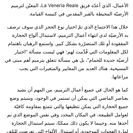
الأعمال، الذي أعدّه فريق La Veneria Reale، المعيّن لترميم
الأرضيّة المحيطة بالقبر المقدس في كنيسة القيامة.
خلال هذا الاجتماع الذي تمّ اختيار نوع الحجر الذي سوف ترصف
به الأرضيّة لدى انتهاء أعمال الترميم، لاستبدال ألواح الحجارة
المفقودة أو تلك المتضرّرة بشكل كبير. واستمع الرهبان باهتمام
لكل المعلومات التي قُدِّمت لهم؛ فهي ليست مسألة “اختيار
أرضيّة جديدة للحمام”، بل هي مسألة تتعلق بترميم أهم مبنى في
المسيحية. هناك العديد من المعايير والمتغيرات التي يجب
مراعاتها.
كما هو الحال في جميع أعمال الترميم، من المهم أن نشيد
بعناصر الماضي التي يمكن أن تستمر في الوجود، وسيتم وضع
جميع الحجارة التي يمكن تنظيفها والتي تتمتع بمقاومة كافيّة
لعوامل الطبيعة، في المكان المحدد وفي نفس الموضع الذي تم
أخذها منه. وحينما لا يكون ذلك ممكنًا، سيتم استبدال الحجارة
لملء الفجوات الموجودة، أو استبدال الألواح التي تعرضت للتلف