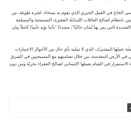
 الحاج في العمل الخيري الذي يقوم به بسخاء، لفترة طويلة، من
بيان مسكوني مشترك حول اتساع نطاق
الصراع في الشرق الأوسط
ن بانتظام لصالح العائلات اللبنانيّة الفقيرة، المسيحية والمسلمة
دة التي يمر بها لبنان حاليًا”، مشددًا “بأننا نؤيد تأييدًا كاملاً بيان
الكاردينال بيتسابالا: الكنيسة لن تتخلى أبدًا
عن المحتاجين في غزة
عملها المشترك، الذي لا تمليه بأي حال من الأحوال الاعتبارات
ي في الأرض المقدسة، من خلال تضامنهم مع المسيحيين في الشرق
لاستمرار في القيام بعملها الإنساني لصالح الفقراء بحريّة ومن دون
دعوة مشتركة لتجديد الإيمان وترسيخ السلام
والحوار.. رسالة دائرة الحوار بين الأديان
بمناسبة رمضان وعيد الفطر
تنسيقية الأرض المقدسة: تضامنوا مع شعب
الأرض المقدسة وساعدوا في تعزيز الحوار
ة
بطريركا الأقباط الكاثوليك والروم الكاثوليك
يحتفلان بختام عام يوبيل “حجاج الرجاء”