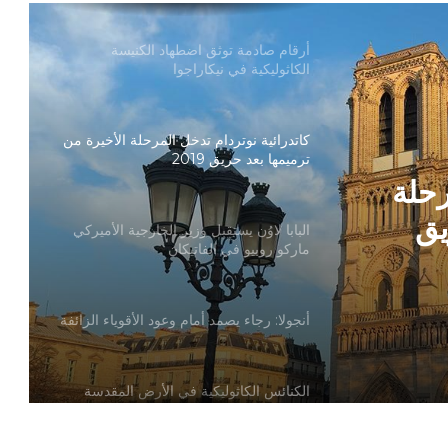
أرقام صادمة توثق اضطهاد الكنيسة
الكاثوليكية في نيكاراجوا
كاتدرائية نوتردام تدخل المرحلة الأخيرة من
ترميمها بعد حريق 2019
رحلة
يق
البابا لاوُن يستقبل وزير الخارجية الأميركي
ماركو روبيو في الفاتيكان
أنجولا: رجاء يصمد أمام وعود الأقوياء الزائفة
الكنائس الكاثوليكية في الأرض المقدسة
تدين تدنيس تمثال المسيح المصلوب