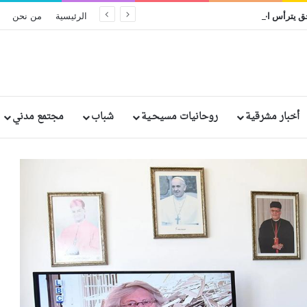
البطريرك إبراهيم إسحق يترأس احتفال اليوبيل الفضي الرهباني لخمسة من الراهبات المصريات
الرئيسية
من نحن
أخبار مشرقية
روحانيات مسيحـية
شباب
مجتمع مدني