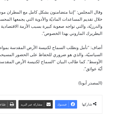
وقال المجلس: “إننا متضامنون بشكل كامل مع المطران موسى
خلال تقديم المساعدات الماديّة والأدوية التي يجمعها المحسني
والدرزيّة، والتي تواجه صعوبة كبيرة بسبب الأزمة الاقتصادية الشدي
البطريرك الماروني بهذا الخصوص”.
أضاف: “نأمل ونطلب السماح لكنيسة الأرض المقدسة بمواصلة 
السياسيّة، والذي هو ضروري للحفاظ على الحضور المسيح
الأوسط”. كما طالب البيان “السماح لكنيسة الأرض المقدسة ا
أيّة عوائق”.
(المصدر أبونا)
شاركها
فيسبوك
مشاركة عبر البريد
طباع