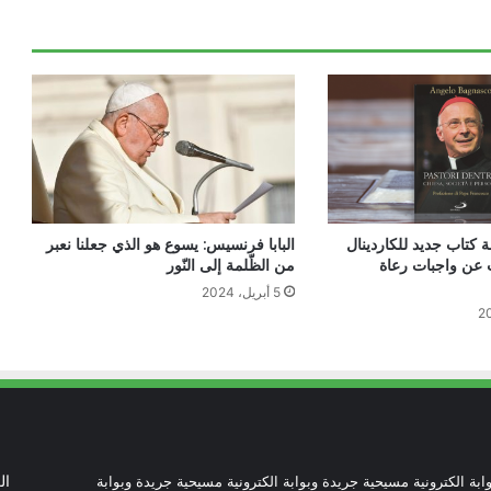
بيان مسكوني مشترك حول اتساع نطاق
الصراع في الشرق الأوسط
الكاردينال بيتسابالا: الكنيسة لن تتخلى أبدًا
عن المحتاجين في غزة
دعوة مشتركة لتجديد الإيمان وترسيخ السلام
ة كتاب جديد للكاردينال
البابا فرنسيس: يسوع هو الذي جعلنا نعبر
والحوار.. رسالة دائرة الحوار بين الأديان
 عن واجبات رعاة
من الظّلمة إلى النّور
بمناسبة رمضان وعيد الفطر
5 أبريل، 2024
تنسيقية الأرض المقدسة: تضامنوا مع شعب
الأرض المقدسة وساعدوا في تعزيز الحوار
بطريركا الأقباط الكاثوليك والروم الكاثوليك
يحتفلان بختام عام يوبيل “حجاج الرجاء”
ابة الكترونية مسيحية جريدة وبوابة الكترونية مسيحية جريدة وبوابة
ال