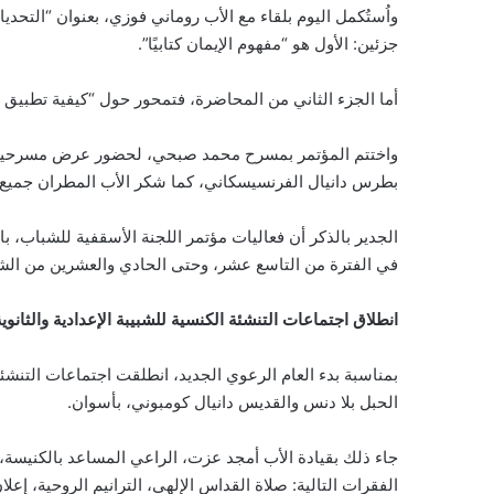
واُستُكمل اليوم بلقاء مع الأب روماني فوزي، بعنوان “التح
جزئين: الأول هو “مفهوم الإيمان كتابيًا”.
أما الجزء الثاني من المحاضرة، فتمحور حول “كيفية تطبيق ه
واختتم المؤتمر بمسرح محمد صبحي، لحضور عرض مسرحية ال
بطرس دانيال الفرنسيسكاني، كما شكر الأب المطران جميع ا
الجدير بالذكر أن فعاليات مؤتمر اللجنة الأسقفية للشباب، بالك
في الفترة من التاسع عشر، وحتى الحادي والعشرين من الشه
انطلاق اجتماعات التنشئة الكنسية للشبيبة الإعدادية والثانو
بمناسبة بدء العام الرعوي الجديد، انطلقت اجتماعات التنشئة ا
الحبل بلا دنس والقديس دانيال كومبوني، بأسوان.
جاء ذلك بقيادة الأب أمجد عزت، الراعي المساعد بالكنيسة،
الفقرات التالية: صلاة القداس الإلهي، الترانيم الروحية، إعلا