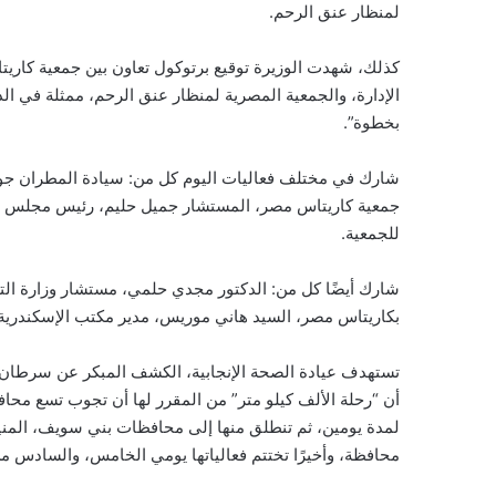
لمنظار عنق الرحم.
كذلك، شهدت الوزيرة توقيع برتوكول تعاون بين جمعية كار
الإدارة، والجمعية المصرية لمنظار عنق الرحم، ممثلة في ا
بخطوة”.
شارك في مختلف فعاليات اليوم كل من: سيادة المطران جو
جمعية كاريتاس مصر، المستشار جميل حليم، رئيس مجلس إدار
للجمعية.
شارك أيضًا كل من: الدكتور مجدي حلمي، مستشار وزارة التض
بكاريتاس مصر، السيد هاني موريس، مدير مكتب الإسكندرية، ب
تستهدف عيادة الصحة الإنجابية، الكشف المبكر عن سرطان ع
أن “رحلة الألف كيلو متر” من المقرر لها أن تجوب تسع محاف
لمدة يومين، ثم تنطلق منها إلى محافظات بني سويف، المنيا
محافظة، وأخيرًا تختتم فعالياتها يومي الخامس، والسادس من