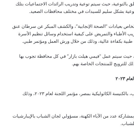
لق بالتوعية، حيث سيتم توعية وتدريب الرائدات الاجتماعيات بتلك
توعية بشكل سليم للسيدات في مختلف محافظات الصعيد.
الخاص بعيادات “الصحة الإنجابية”، والكشف المبكر عن سرطان عنق
يب الأطباء والتمريض على كيفية استخدام وسائل تنظيم الأسرة
طبية بكفاءة عالية، وذلك من خلال ورش العمل ومؤتمر طبي.
ي، حيث سيتم عمل “فيمي هيلث بازار” في كل محافظة تجوب بها
لك للترويج للمنتجات الخاصة بهم.
 ٢٠٢٣
اختتم نيافة الأنبا توما حبيب، مسؤول اللجنة الأسقفية للشباب، بالكنيسة الكاثوليكية بمصر، مؤتمر اللجنة لعام ٢٠٢٣، وذلك
 بمشاركة عدد من الآباء الكهنة، مسؤولي لجان الشباب بالإيبارشيات
للشباب.