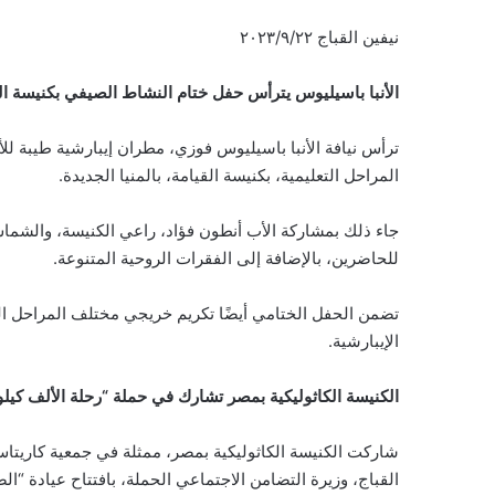
نيفين القباج ٢٠٢٣/٩/٢٢
الأنبا باسيليوس يترأس حفل ختام النشاط الصيفي بكنيسة القي
ترأس نيافة الأنبا باسيليوس فوزي، مطران إيبارشية طيبة ل
المراحل التعليمية، بكنيسة القيامة، بالمنيا الجديدة.
جاء ذلك بمشاركة الأب أنطون فؤاد، راعي الكنيسة، والشما
للحاضرين، بالإضافة إلى الفقرات الروحية المتنوعة.
تضمن الحفل الختامي أيضًا تكريم خريجي مختلف المراحل ال
الإيبارشية.
الكنيسة الكاثوليكية بمصر تشارك في حملة “رحلة الألف كيلو
شاركت الكنيسة الكاثوليكية بمصر، ممثلة في جمعية كاريتا
القباج، وزيرة التضامن الاجتماعي الحملة، بافتتاح عيادة “الص