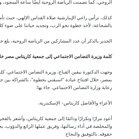
الروحي، كما تضمنت الرياضة الروحية أيضًا ساعة السجود، ورت
كذلك، ترأس راعي الإيبارشية صلاة القداس الإلهي، حيث تأمل
بالشجاعة، لأخذ خطوة نحو الرب، وتجديد حياتنا على ضوء كلم
الجدير بالذكر أن عدد المشاركين من الرياضة الروحية، بلغ خم
كلمة وزيرة التضامن الاجتماعي إلى جمعية كاريتاس مصر خل
وجهت الدكتورة نيفين القباج، وزيرة التضامن الاجتماعي، ك
بمصر، خلال افتتاح عيادة “اسبقني بخطوة”، بالشراكة بين 
رعاية وزارة التضامن الاجتماعي. جاء بها:
الأعزاء والأفاضل كاريتاس- الإسكندرية،
أعود مرارًا وتكرارًا ودائمًا إلى جمعية كاريتاس، وأشعر بالفخ
والمخلصة في أداء رسالتها، وفريق عملها الرائع والدؤوب، ب
حقوقه. بالتوفيق والنجاح