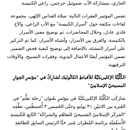
الجاري، بمشاركة الأب صموئيل جرجس، راعي الكنيسة.
تضمن المؤتمر الفقرات التالية: صلاة القداس الإلهي، مجموعة
لقاءات مكثفة حول “أسرار الكنيسة” مع الأب الراعي، والأخ
فادي عادل، وخلال المحاضرات، تم توضيح معنى الأسرار
بالكنيسة، والفرق بين الأسرار، وأشباه الأسرار، كما تم التركيز
علي أسرار التنشئة، بالإضافة إلى توضيح كيفية فحص الضمير.
تضمن المؤتمر أيضًا الأعمال اليدوية، وفقرات التسبيح، والأوقات
الترفيهية.
الكُلِّيَّةُ الإكليريكيَّةُ للأقباطِ الكاثُوليك تُشارِكُ في “مؤتمرِ الحِوارِ
المسيحيّ الإسلامِيّ”
شارَكَتِ الكُلِّيَّةُ الإكليريكيَّةُ في مؤتَمرٍ بعُنوان “رحلة تعلُّم” في
الفَترة بين الاثنيْنِ ٣١ يوليو وحتَّى الخَميس ٣ أُغسطُس، نظَّمَه
“المَركَز الإسلاميّ المَسيحيّ للتفاهُم والشراكَة” التّابِع للكَنيسةِ
الأُسقُفيَّةِ برئاسةِ المُطران مُنير حَنَّا الرئيس السابِق للطائفةِ