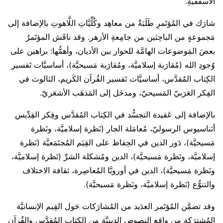
الأُسقُفيَّةِ.
شارَك في المُؤتَمرِ طَلَبَةٌ من معاهِد وكُلِّيَّاتِ اللَّاهوتِ بالإضافة إلى
مَجموعةٍ من الباحِثين من جامِعةِ الأزهر. وقد ناقَش المؤتَمرُ
بعضَ المَوضوعات الهامَّة للحوار بين الأديان، وأهمُّها: براهين على
وُجودِ الله (مُقارَبة إسلاميَّة، ومُقارَبة مَسيحيَّة)، أساسيَّات تَفسير
الكِتاب المُقدَّس، أساسيَّات تَفسير القُرآن الكَريم، الثالوث في
الفِكر العَرَبيّ المَسيحيّ، ومدخَل إلى المَذهَب الأشعَريّ.
بالإضافة إلى عَقيدة التجسُّد في الكِتاب المُقدَّس وفِكر القِدِّيس
أثناسيوس الرسوليّ، مُعامَلة الجار (نَظرة إسلاميَّة، ونَظرة
مَسيحيَّة)، دَور الدين في الحِفاظ على القِيَم المُجتَمَعيَّة (نَظرة
إسلاميَّة، ونَظرة مَسيحيَّة)، الدين ومُشكلة الشرِّ (نَظرة إسلاميَّة،
ونَظرة مَسيحيَّة)، الدين في أوروبَّا المُعاصِرة، ثقافة الاختلاف
والتنوُّع (نَظرة إسلاميَّة، ونَظرة مَسيحيَّة).
وقد تضمَّن المُؤتَمر العدَيد من المُشارَكات حَول القِيم الإنسانيَّة
المُشترَكة من واقِع النصوص الدينيَّة من الكِتاب المُقدَّس والقُرآن