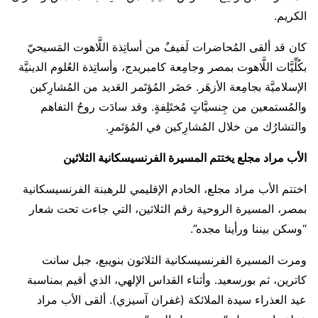
الكريم.
كان قد ألقى المُحاضرات لَفيفٌ من أساتِذة اللَّاهوت المَسيحيّ
بكُلِّيَّات اللَّاهوت بمصر وجامِعة كامبريدج، وأساتِذة العُلوم الدينيَّة
الإسلاميَّة بجامِعة الأزهَر. حَضَر المُؤتَمر العَديد من المُشارِكين
والمُستمعين من جِنسيَّاتٍ مُختَلِفةٍ. وقد سادَت روحُ التفاهم
والتشارُك من خلال المُشارِكين في المُؤتَمرِ.
الأب مراد مجلع يختتم المسيرة الفرنسيسكانية الثلاثين
اختتم الأب مراد مجلع، الخادم الإقليمي للرهبنة الفرنسيسكانية
بمصر، المسيرة الروحية رقم الثلاثين، التي جاءت تحت شعار
“وسكن بيننا ورأينا مجده”.
ومرت المسيرة الفرنسيسكانية الثلاثون بنويبع، جبل سانت
كاترين، ثم بورسعيد. وأثناء القداس الإلهي، الذي أقيم بمناسبة
عيد العذراء سيدة الملائكة (غفران آسيزي). ألقى الأب مراد