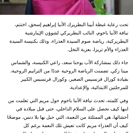
تحت رعاية غبطة أبينا البطريرك الأنبا إبراهيم إسحق، اختتم،
نيافة الأنبا باخوم، النائب البطريركي لشوؤن الإيبارشية
البطريركية، رياضة صوم السيدة العذراء، وذلك بكنيسة السيدة
العذراء والأم تريزا، بعزبة النخل.
جاء ذلك بمشاركة الأب يوحنا سعد، راعي الكنيسة، والشماس
مينا زكي. تضمنت الرياضة الروحية عددًا من الترانيم الروحية،
بقيادة كورال فرنسيس الصغير، وكورال فرنسيس الكبير
للمرحلتين الابتدائية، والإعدادية.
وفي كلمته، تحدث نيافة الأنبا باخوم حول مريم التي تعلمت من
ابنها كيف تحصل على السلام الداخلي، حتى قبل ميلاده في
أحشائها، هي الممتلئة من النعمة، التي حبل بها بلا دنس، موضحًا
كيف أن العذراء مريم كانت تعيش تلك النعمة برغم كل