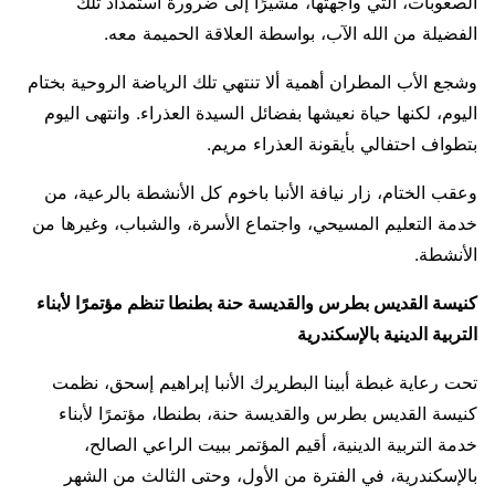
الصعوبات، التي واجهتها، مشيرًا إلى ضرورة استمداد تلك
الفضيلة من الله الآب، بواسطة العلاقة الحميمة معه.
وشجع الأب المطران أهمية ألا تنتهي تلك الرياضة الروحية بختام
اليوم، لكنها حياة نعيشها بفضائل السيدة العذراء. وانتهى اليوم
بتطواف احتفالي بأيقونة العذراء مريم.
وعقب الختام، زار نيافة الأنبا باخوم كل الأنشطة بالرعية، من
خدمة التعليم المسيحي، واجتماع الأسرة، والشباب، وغيرها من
الأنشطة.
كنيسة القديس بطرس والقديسة حنة بطنطا تنظم مؤتمرًا لأبناء
التربية الدينية بالإسكندرية
تحت رعاية غبطة أبينا البطريرك الأنبا إبراهيم إسحق، نظمت
كنيسة القديس بطرس والقديسة حنة، بطنطا، مؤتمرًا لأبناء
خدمة التربية الدينية، أقيم المؤتمر ببيت الراعي الصالح،
بالإسكندرية، في الفترة من الأول، وحتى الثالث من الشهر