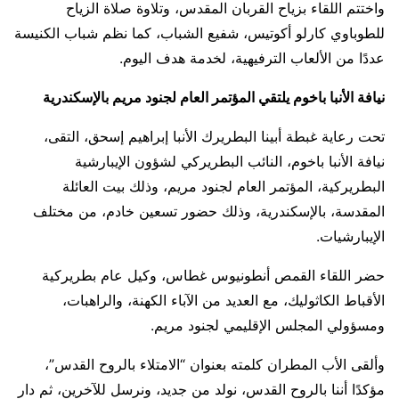
واختتم اللقاء بزياح القربان المقدس، وتلاوة صلاة الزياح
للطوباوي كارلو أكوتيس، شفيع الشباب، كما نظم شباب الكنيسة
عددًا من الألعاب الترفيهية، لخدمة هدف اليوم.
نيافة الأنبا باخوم يلتقي المؤتمر العام لجنود مريم بالإسكندرية
تحت رعاية غبطة أبينا البطريرك الأنبا إبراهيم إسحق، التقى،
نيافة الأنبا باخوم، النائب البطريركي لشؤون الإيبارشية
البطريركية، المؤتمر العام لجنود مريم، وذلك بيت العائلة
المقدسة، بالإسكندرية، وذلك حضور تسعين خادم، من مختلف
الإيبارشيات.
حضر اللقاء القمص أنطونيوس غطاس، وكيل عام بطريركية
الأقباط الكاثوليك، مع العديد من الآباء الكهنة، والراهبات،
ومسؤولي المجلس الإقليمي لجنود مريم.
وألقى الأب المطران كلمته بعنوان “الامتلاء بالروح القدس”،
مؤكدًا أننا بالروح القدس، نولد من جديد، ونرسل للآخرين، ثم دار