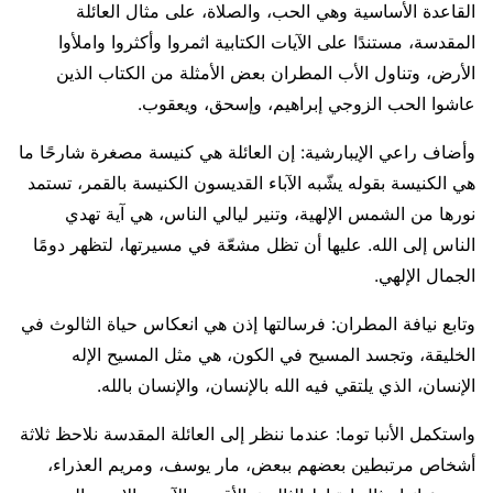
القاعدة الأساسية وهي الحب، والصلاة، على مثال العائلة
المقدسة، مستندًا على الآيات الكتابية اثمروا وأكثروا واملأوا
الأرض، وتناول الأب المطران بعض الأمثلة من الكتاب الذين
عاشوا الحب الزوجي إبراهيم، وإسحق، ويعقوب.
وأضاف راعي الإيبارشية: إن العائلة هي كنيسة مصغرة شارحًا ما
هي الكنيسة بقوله يشّبه الآباء القديسون الكنيسة بالقمر، تستمد
نورها من الشمس الإلهية، وتنير ليالي الناس، هي آية تهدي
الناس إلى الله. عليها أن تظل مشعّة في مسيرتها، لتظهر دومًا
الجمال الإلهي.
وتابع نيافة المطران: فرسالتها إذن هي انعكاس حياة الثالوث في
الخليقة، وتجسد المسيح في الكون، هي مثل المسيح الإله
الإنسان، الذي يلتقي فيه الله بالإنسان، والإنسان بالله.
واستكمل الأنبا توما: عندما ننظر إلى العائلة المقدسة نلاحظ ثلاثة
أشخاص مرتبطين بعضهم ببعض، مار يوسف، ومريم العذراء،