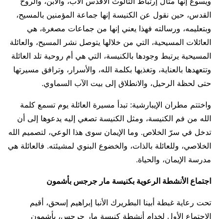
ويسوع إنها مثال إرتباط الثالوث الأقدس الآب، والابن، والروح
القدس، حين نقول عن الكنيسة إنها جماعة المؤمنين بالمسيح،
وبتعليمه، ورسالته فهذا يعني إنها من جماعات مصغرة، هي
العائلات المسيحية، التي من خلالها يتوصل نشر المسيح، والعائلة
المسيحية يرتبط وجودها بالكنيسة، التي هي أم روحية تلد العائلة
وتتعهدها بالعناية، وتغذيها بكلمة الله، والأسرار، وترافق مسيرتها
حتى لحظة الرحيل، والانطلاق إلى بيت الآب السماوي.
واختتم مطران الإيبارشية: تبدأ مسيرة العائلة يوم تسمع كلمة
الله من فم الكنيسة، ومثل الكنيسة تصغي إليه يدعوها إلى أن
تدخل في سرّ الخلاص. وما الإيمان سوى هذا الوعي، لتصميم الله
الخلاصي، وللعائلة بالذات، والخضوع البنوي لمشيئته. فالعائلة هي
مدرسة الإيمان، والحياة.
اجتماع الأنشطة الرعوية بكنيسة مار جرجس بأشمون
تحت رعاية غبطة أبينا البطريرك الأنبا إبراهيم إسحق، أقيم
الاجتماع الأول لخدام أنشطة كنيسة مار جرجس، بأشمون