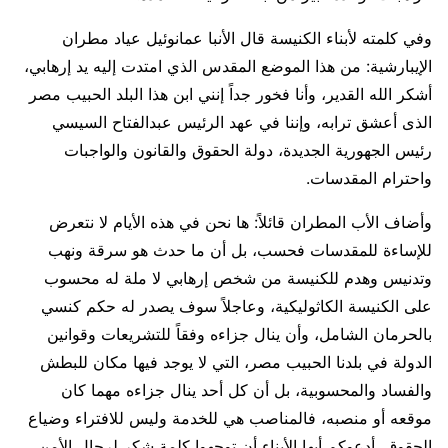
وفي كلمته لأبناء الكنيسة قال الأنبا عمانوئيل عياد مطران
الإيبارشية: من هذا الموضع المقدس الذي امتدت إليه يد إرهابي،
أشكر الله القدير، وأنا فخور جداً إنني ابن هذا البلد الحبيب مصر
الذى أعشق ترابه، وإننا في عهد الرئيس عبدالفتاح السيسي
رئيس الجهورية الجديدة، دولة الحقوق والقانون والواجبات
واحترام المقدسات.
وأضاف الأب المطران قائلاً: ها نحن في هذه الأيام لا نتعرض
للإساءة للمقدسات فحسب، بل أن ما حدث هو سرقة ونهب
وتدنيس وهدم للكنيسة من شخص إرهابي لا ملة له محسوب
على الكنيسة الكاثوليكية، وعاجلاً سوف يصدر له حكم كنسي
بالحرمان الشامل، وأن ينال جزاءه وفقاً للتشريعات وقوانين
الدولة في بلدنا الحبيب مصر، التي لا يوجد فيها مكان للبطش
والفساد والمحسوبية، بل أن كل أحد ينال جزاءه مهما كان
موقعه أو منصبه، فالمناصب هي للخدمة وليس للافتراء وضياع
الحقوق، أدعوكم أيها الأبناء أن توجهوا كلمة شكر لرجال الأمن