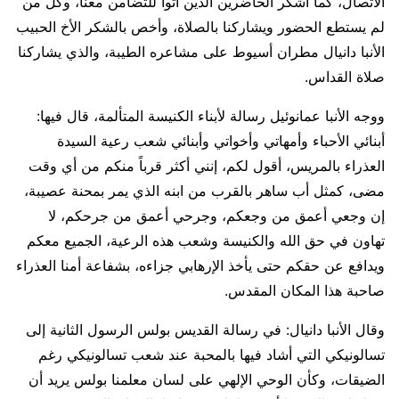
الاتصال، كما أشكر الحاضرين الذين أتوا للتضامن معنا، وكل من
لم يستطع الحضور ويشاركنا بالصلاة، وأخص بالشكر الأخ الحبيب
الأنبا دانيال مطران أسيوط على مشاعره الطيبة، والذي يشاركنا
صلاة القداس.
ووجه الأنبا عمانوئيل رسالة لأبناء الكنيسة المتألمة، قال فيها:
أبنائي الأحباء وأمهاتي وأخواتي وأبنائي شعب رعية السيدة
العذراء بالمريس، أقول لكم، إنني أكثر قرباً منكم من أي وقت
مضى، كمثل أب ساهر بالقرب من ابنه الذي يمر بمحنة عصيبة،
إن وجعي أعمق من وجعكم، وجرحي أعمق من جرحكم، لا
تهاون في حق الله والكنيسة وشعب هذه الرعية، الجميع معكم
ويدافع عن حقكم حتى يأخذ الإرهابي جزاءه، بشفاعة أمنا العذراء
صاحبة هذا المكان المقدس.
وقال الأنبا دانيال: في رسالة القديس بولس الرسول الثانية إلى
تسالونيكي التي أشاد فيها بالمحبة عند شعب تسالونيكي رغم
الضيقات، وكأن الوحي الإلهي على لسان معلمنا بولس يريد أن