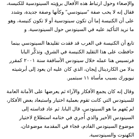
والإصغاء وحول ارتباط هذه الأفعال برؤيته السينودسية للكنيسة،
فقال إنه لا يحب صفة “سينودسي” وكأنها وصفة جديدة، وشدد
على أن الكنيسة إما أن تكون سينودسية أو لا تكون كنيسة، وهو
ما نريد التأكيد عليه في السينودس حول السينودسية. و
تابع أن الكنيسة في الغرب قد فقدت تقليدها السينودسي بينما
حافظت على هذا التقليد الكنيسة في الشرق. وتذكَّر البابا
فرنسيس هنا عمله خلال سينودس الأساقفة سنة ٢٠٠١ كمقرر
بدلا من الكاردينال إيجان، الذي كان عليه ان يعود إلى أبرشيته
نيويورك بسبب مأساة ١١ سبتمبر.
وقال إنه كان يجمع الأفكار والآراء ثم يعرضها على الأمانة العامة
للسينودس التي كانت تقوم بعملية اختيار واستبعاد بعض الأفكار،
لم يُفهم ما هو السينودس، قال البابا. ثم عاد قداسته إلى
السينودس الأخير والذي أُجري في ختامه استطلاع لاختيار
موضوع السينودس القادم، فجاء في المقدمة موضوعان،
الكهنوت والسينودسية.