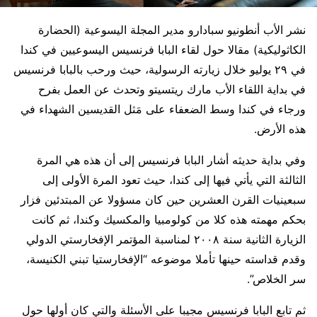
نشر الأب أنطونيو سبادارو مدير المجلة اليسوعية (الحضارة
الكاثوليكية) مقالا حول لقاء البابا فرنسيس اليسوعيين في كندا
في ٢٩ يوليو خلال زيارته الرسولية، حيث ورحب بالبابا فرنسيس
في بداية اللقاء الأب مارك ريتسيتو وتحدث عن العمل بفرح
ورجاء في كندا وسط الضعفاء على مَثل القديسين الشهداء في
هذه الأرض.
وفي بداية حديثه أشار البابا فرنسيس إلى أن هذه هي المرة
الثالثة التي يأتي فيها إلى كندا، حيث تعود المرة الأولى إلى
سبعينيات القرن العشرين حين كان مسؤولا عن المبتدئين فزار
بحكم مهمته هذه كلا من كولومبيا والمكسيك وكندا، ثم كانت
الزيارة الثانية سنة ٢٠٠٨ لمناسبة المؤتمر الإفخارستي الدولي
وقدم قداسته حينها تأملا موضوعه “الإفخارستيا تبني الكنيسة،
سر الخلاص”.
ثم تابع البابا فرنسيس مجيبا على الأسئلة والتي كان أولها حول