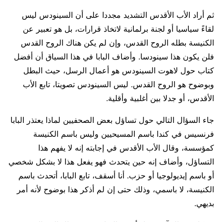
ثم أراد الأب الأقدس التشديد مجددا على أن السينودس ليس
لقاءً سياسيا أو لجنة برلمانية لاتخاذ قرارات، بل هو تعبير عن
الكنيسة بطله الروح القدس، وإن لم يكن هناك الروح القدس
فلن يكون هذا سينودسا. وأضاف البابا في هذا السياق أن أفضل
كتاب حول لاهوت السينودس هو أعمال الرسل، حيث البطل
وبوضوح هو الروح القدس. ليس السينودس تصويتا، تابع الأب
الأقدس، أو جدلا بين أغلبية وأقلية.
جاء السؤال التالي حول تساؤل بعض الصحفيين لماذا يعتذر البابا
فرنسيس في كندا باسم المسيحيين وليس باسم الكنيسة
كمؤسسة، وقال الأب الأقدس في إجابته إنه لا يفهم هذا
التساؤل، وأضاف إنه حين يتحدث فهو يفعل هذا لا بشكل شخصي
أو باسم إيديولوجيا أو حزب. أنا أسقف، تابع البابا، أتحدث باسم
الكنيسة، لا باسمي، وذلك حتى إن لم أذكر هذا بوضوح لأنه أمر
بديهي.