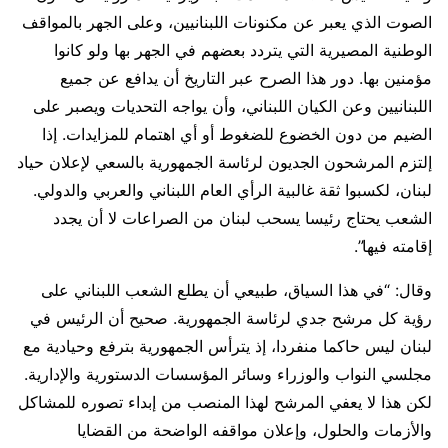
الصوت الذي يعبر عن مكنونات اللبنانيين، وعلى الجهر بالمواقف
الوطنية المصيرية التي يتردد بعضهم في الجهر بها ولو كانوا
مؤمنين بها. دور هذا الصرح عبر التاريخ أن يدافع عن جميع
اللبنانيين وعن الكيان اللبناني، وأن يواجه التحديات ويصبر على
الضيم من دون الخضوع للضغوط أو أي اهتمام للمزايدات. إذا
إلتزم المرشحون الجديون لرئاسة الجمهورية بالسعي لإعلان حياد
لبنان، لكسبوا ثقة غالبية الرأي العام اللبناني والعربي والدولي.
الشعب يحتاج رئيسا يسحب لبنان من الصراعات لا أن يجدد
إقامته فيها”.
وقال: “في هذا السياق، طبيعي أن يطلع الشعب اللبناني على
رؤية كل مرشح جدي لرئاسة الجمهورية. صحيح أن الرئيس في
لبنان ليس حاكما منفردا، إذ يترأس الجمهورية بترفع وحيادية مع
مجلسي النواب والوزراء وسائر المؤسسات الدستورية والإدارية.
لكن هذا لا يعفي المرشح لهذا المنصب من إبداء تصوره للمشاكل
والأزمات والحلول، وإعلان مواقفه الواضحة من القضايا