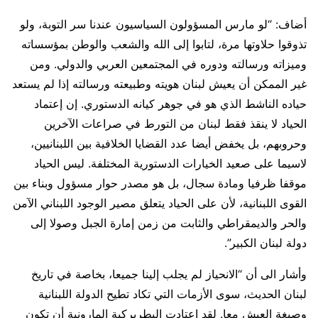
أضاف: “لو مارس المسؤولون السياسيون عندنا سر التوبة، ولو
تذوقوا حلاوتها مرة، لتابوا إلى الله والشعب والوطن بمؤسساته
وميزاته ورسالته ودوره في المجتمعين العربي والدولي. ومن
غير الممكن أن يعيش لبنان هويته وطبيعته ورسالته إذا لم يستعد
حياده الناشط الذي هو في جوهر كيانه الدستوري. إن إعتماد
الحياد لا ينقذ فقط لبنان من التورط في صراعات الآخرين
وحروبهم، بل يخفض أيضا عدد القضايا الخلافية بين اللبنانيين،
لاسيما على صعيد الخيارات الدستورية المختلفة. ليس الحياد
موقفا ظرفيا ومادة سجال، بل هو مصدر حوار مسؤول وبناء بين
القوى اللبنانية، لأن على الحياد يتعلق مصير الوجود اللبناني الآمن
والحر والديمقراطي والثابت من زمن إمارة الجبل وصولا إلى
دولة لبنان الكبير”.
وأشار الى أن “الانحياز لم يجلب إلينا جميعا، بخاصة في تاريخ
لبنان الحديث، سوى الأزمات التي تكاد تطيح الدولة اللبنانية
وصيغة العيش معا. لقد اعتادت البطريركية المارونية أن تكون