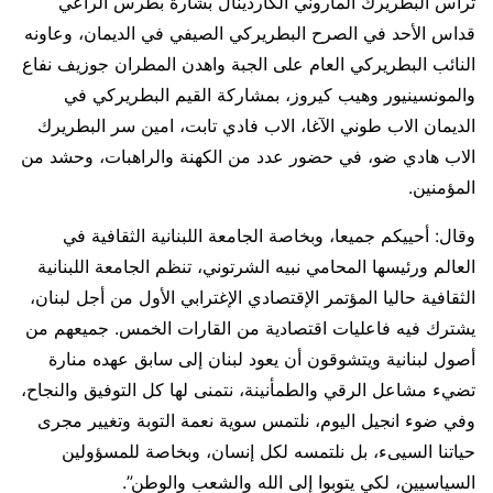
ترأس البطريرك الماروني الكاردينال بشارة بطرس الراعي
قداس الأحد في الصرح البطريركي الصيفي في الديمان، وعاونه
النائب البطريركي العام على الجبة واهدن المطران جوزيف نفاع
والمونسينيور وهيب كيروز، بمشاركة القيم البطريركي في
الديمان الاب طوني الآغا، الاب فادي تابت، امين سر البطريرك
الاب هادي ضو، في حضور عدد من الكهنة والراهبات، وحشد من
المؤمنين.
وقال: أحييكم جميعا، وبخاصة الجامعة اللبنانية الثقافية في
العالم ورئيسها المحامي نبيه الشرتوني، تنظم الجامعة اللبنانية
الثقافية حاليا المؤتمر الإقتصادي الإغترابي الأول من أجل لبنان،
‏يشترك فيه فاعليات اقتصادية من القارات الخمس. جميعهم من
أصول لبنانية ‏ويتشوقون ‏أن يعود لبنان إلى سابق عهده ‏منارة
تضيء مشاعل الرقي ‏والطمأنينة، ‏نتمنى لها كل التوفيق والنجاح،
وفي ضوء انجيل اليوم، نلتمس سوية نعمة التوبة وتغيير مجرى
حياتنا السيىء، بل نلتمسه لكل إنسان، وبخاصة للمسؤولين
السياسيين، لكي يتوبوا إلى الله والشعب والوطن”.