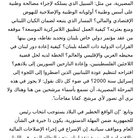
المصيرية، من مثل: السبيل الذي يسلكه لإجراء مصالحة وطنية
على أسس وطنية؟ أولوياته الوطنية والإصلاحية للنهوض
الإقتصادي والمالي؟ المسار الذي يتبعه لضمان الكيان اللبناني
ومنع بعثرته؟ كيفية العمل لتطبيق اللامركزية الموسعة؟ موقفه
من عقد مؤتمر دولي خاص بلبنان وتحديد نقاطه، ومن بينها
القرارات الدولية ذات الصلة بلبنان؟ كيفية إعادة دور لبنان في
محيطه العربي والإقليمي والعالم؟ الخطة لديه لحل قضية
اللاجئين الفلسطينيين، وإعادة النازحين السوريين إلى بلادهم؟
اقتراحه لتنظيم عودة اللبنانيين الذين اضطروا إلى اللجوء إلى
إسرائيل سنة 2000؟ في ضوء كل ذلك نقول: لا يجوز في هذه
المرحلة المصيرية، أن نسمع بأسماء مرشحين من هنا وهناك ولا
نرى أي تصور لأي مرشح. كفانا مفاجآت”.
وتابع: “إن الواقع الخطير في البلاد يستوجب انتخاب رئيس
للجمهورية ضمن المهلة الدستورية، يكون ذا خبرة في الشأن
العام ومواقف سيادية. إن الإسراع في إجراء الإصلاحات المالية
والاقتصادية الضرورية تنقذ لبنان وتعيد النظام المصرفي اللبناني