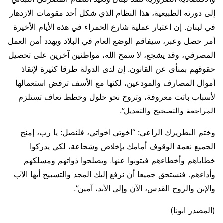
إلى دورته الطبيعية، هذا النظام الذي شكل أحد مقومات الازدهار
في لبنان. إن اعتبار عملية شارع الحمراء في هذه الأيام الأخيرة
أمر حصل وعبر، سيفاقم الوضع العام في البلاد ويهدد أمن العمل
المصرفي، وقد يشجع، لا سمح الله، مواطنين آخرين على تحصيل
حقوقهم بمنأى عن القانون. إن لدى الدولة طرقا كثيرة لإنقاذ
أموال المصارف والمودعين، لكنها مع الأسف ترفض استعمالها
لأسباب باتت معروفة، وتروح نحو حلول وخطط تعاف تستلزم
المراجعة والتصحيح والتعديل”.
وختم البطريرك الراعي: “اخوتي اخواتي، فلنصل: يا رب، إمنح
الجميع نعمة الوقوف أمامك بإخلاص وشجاعة، لكي يدركوا
خطاياهم وأخطاءهم فيتوبوا عنها، ويصلحوا ذواتهم ومسلكهم
وأداءهم. فنستحق جميعا أن نرفع إليك المجد والتسبيح أيها الآب
والإبن والروح القدس، الآن وإلى الأبد، آمين”.
(المصدر ابونا)