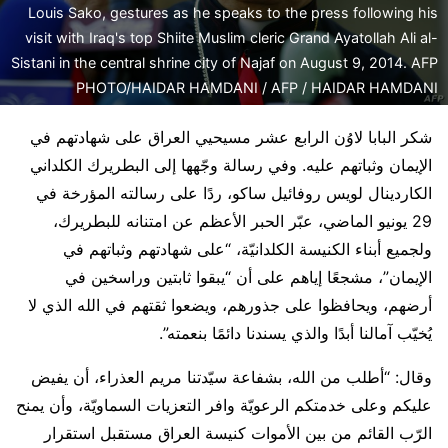
Louis Sako, gestures as he speaks to the press following his
visit with Iraq's top Shiite Muslim cleric Grand Ayatollah Ali al-
Sistani in the central shrine city of Najaf on August 9, 2014. AFP
PHOTO/HAIDAR HAMDANI / AFP / HAIDAR HAMDANI
شكر البابا لاوُن الرابع عشر مسيحيي العراق على شهادتهم في
الإيمان وثباتهم عليه. وفي رسالة وجّهها إلى البطريرك الكلداني
الكاردينال لويس روفائيل ساكو، ردًا على رسالته المؤرخة في
29 يونيو الماضي، عبّر الحبر الأعظم عن امتنانه للبطريرك،
ولجميع أبناء الكنيسة الكلدانيّة، “على شهادتهم وثباتهم في
الإيمان”، مشجعًا إياهم على أن “يبقوا ثابتين وراسخين في
أرضهم، ويحافظوا على جذورهم، ويضعوا ثقتهم في الله الذي لا
يُخيّب آمالنا أبدًا والذي يسندنا دائمًا بنعمته”.
وقال: “أطلب من الله، بشفاعة سيّدتنا مريم العذراء، أن يفيض
عليكم وعلى خدمتكم الرعويّة وافر التعزيات السماويّة، وأن يمنح
الرّب القائم من بين الأموات كنيسة العراق مستقبل استقرار