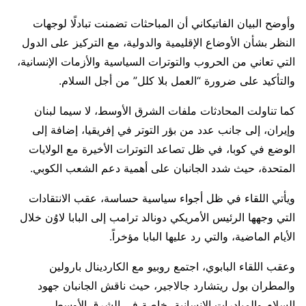
وأوضح البيان الفاتيكاني أن المباحثات تضمنت تبادلًا لوجهات
النظر بشأن الأوضاع الإقليمية والدولية، مع التركيز على الدول
التي تعاني من الحروب والتوترات السياسية والأزمات الإنسانية،
والتأكيد على ضرورة “العمل بلا كلل” من أجل السلام.
كما تناولت المحادثات ملفات الشرق الأوسط، لا سيما لبنان
وإيران، إلى جانب عدد من بؤر التوتر في إفريقيا، إضافة إلى
الوضع في كوبا، في ظل تصاعد التوترات الأخيرة مع الولايات
المتحدة، حيث شدد الجانبان على أهمية دعم الشعب الكوبي.
ويأتي اللقاء في ظل أجواء سياسية حساسة، عقب الانتقادات
التي وجهها الرئيس الأمريكي دونالد ترامب إلى البابا لاوُن خلال
الأيام الماضية، والتي رد عليها البابا مؤخراً.
وعقب اللقاء البابوي، اجتمع روبيو مع الكاردينال بارولين
والمطران بول ريتشارد جالاجير، حيث ناقش الجانبان جهود
السلام والمبادرات الإنسانية، خاصة في الشرق الأوسط.