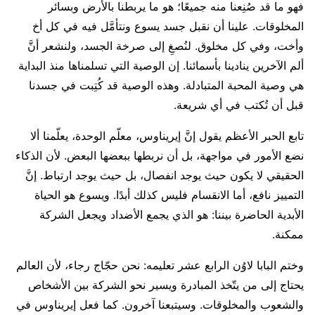
فهو ما قد صُنِعنا منه جميعًا؛ هو ما يربطنا بالأرض وبسائر
المخلوقات. علينا أن نقبل جسد يسوع ونتأمَّل فيه في كل أخ
وأخت، وفي كل مخلوق. لنُصغِ إلى صرخة الجسد، ولنشعر أنَّ
ألم الآخرين ينادينا بأسمائنا. إن الوصية التي تسلمناها منذ البداية
هي وصية المحبة المتبادلة. وهذه الوصية قد كُتِبت في جسدنا
قبل أن تُكتب في أي شريعة.
تابع الحبر الأعظم يقول إنَّ إيريناوس، معلّم الوحدة، يعلّمنا ألا
نضع الأمور في مواجهة، بل أن نربطها ببعضها البعض. لأن الذكاء
الحقيقي لا يكون حيث يوجد انفصال، بل حيث يوجد ارتباط. إنَّ
التمييز نافع، أما الانقسام فليس كذلك أبدًا. ويسوع هو الحياة
الأبدية الحاضرة بيننا: هو الذي يجمع الأضداد ويجعل الشركة
ممكنة.
وختم البابا لاوُن الرابع عشر تعليمه: نحن حجّاج رجاء، لأن العالم
يحتاج إلى من يتّخذ المبادرة ويسير نحو الشركة بين الأشخاص
والشعوب والمخلوقات. وسيتبعنا آخرون. كما فعل إيريناوس في