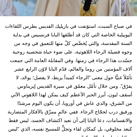
في صباح السبت، استؤنفت في بازيليك القديس بطرس اللقاءات
اليوبيلية الخاصة التي كان قد أطلقها البابا فرنسيس في بداية
السنة المقدسة، والتي يُخصَّص كلّ منها للتعمق في وجه من
وجوه فضيلة الرجاء اللاهوتية، على ضوء حياة شخصية روحية
جسّدت هذا الرجاء في زمنها. وفي المقابلة العامة التي جمعت
آلاف المؤمنين من روما والعالم، قدّم البابا لاوُن الرابع عشر
تأمّلاً غنيًّا حول معنى “الرجاء كمبدأ يربط، لا يفصل؛ يوحّد، لا
يفرّق”. ومن خلال تأمّل معمّق في سيرة القديس إيريناوس
أسقف ليون، أبرز الحبر الأعظم كيف يمكن لهذا اللاهوتي الآتي
من الشرق، والذي عاش في أوروبا، أن يكون اليوم مرشدًا
ورفيق درب لحجّاج الرجاء. ففي عالمٍ ممزّق بالأفكار المتضاربة
والانقسامات، دعا البابا إلى أن نعيد اكتشاف الجسد، ليس فقط
كبعد مخلوقي، بل كمكان لقاء وتجلٍّ للمسيح نفسه، الذي “ليس