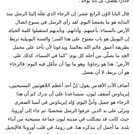
جدارًا يفصل، بل بابًا يوحّد”.
قال البابا لاوُن الرابع عشر: إن الرجاء الذي نقلَه إلينا الرسل منذ
البداية هو ما يجمعنا اليوم. لقد رأى الرسل في يسوع اتصال
الأرض بالسماء: بأعينهم، وأذانهم، وبأيديهم استقبلوا كلمة الحياة.
إن اليوبيل هو باب مفتوح على هذا السر؛ والسنة اليوبيلية تربط
بطريقة أعمق عالم الله بعالمنا. ويدعونا لأن نأخذ على محمل
الجد ما نصلّي من أجله كل يوم: “كما في السماء، كذلك على
الأرض”. هذا هو رجاؤنا. وهو ما نودّ أن نتأمّل فيه اليوم: فالرجاء
هو أن نربط، لا أن نفصل.
أضاف الأب الأقدس يقول: إنَّ أحد أعظم اللاهوتيين المسيحيين،
إيريناوس أسقف ليون، سيساعدنا على أن ندرك كم أن هذا
الرجاء هو جميل وآنيٌّ اليوم. وُلد إيريناوس في آسيا الصغرى
وتربّى على يد الذين عرفوا الرسل شخصيًا. ثم جاء إلى أوروبا،
حيث كانت قد تشكلت في مدينة ليون جماعة مسيحية من أبناء
بلده. ما أجمل أن نتذكره هنا، في روما، في قلب أوروبا! فالإنجيل