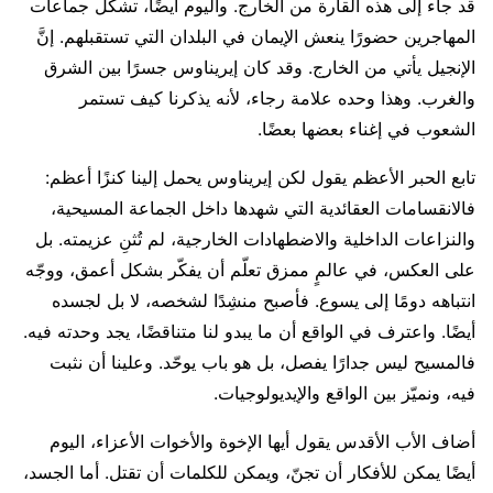
قد جاء إلى هذه القارة من الخارج. واليوم أيضًا، تشكِّل جماعات
المهاجرين حضورًا ينعش الإيمان في البلدان التي تستقبلهم. إنَّ
الإنجيل يأتي من الخارج. وقد كان إيريناوس جسرًا بين الشرق
والغرب. وهذا وحده علامة رجاء، لأنه يذكرنا كيف تستمر
الشعوب في إغناء بعضها بعضًا.
تابع الحبر الأعظم يقول لكن إيريناوس يحمل إلينا كنزًا أعظم:
فالانقسامات العقائدية التي شهدها داخل الجماعة المسيحية،
والنزاعات الداخلية والاضطهادات الخارجية، لم تُثنِ عزيمته. بل
على العكس، في عالمٍ ممزق تعلّم أن يفكّر بشكل أعمق، ووجّه
انتباهه دومًا إلى يسوع. فأصبح منشِدًا لشخصه، لا بل لجسده
أيضًا. واعترف في الواقع أن ما يبدو لنا متناقضًا، يجد وحدته فيه.
فالمسيح ليس جدارًا يفصل، بل هو باب يوحّد. وعلينا أن نثبت
فيه، ونميّز بين الواقع والإيديولوجيات.
أضاف الأب الأقدس يقول أيها الإخوة والأخوات الأعزاء، اليوم
أيضًا يمكن للأفكار أن تجنّ، ويمكن للكلمات أن تقتل. أما الجسد،