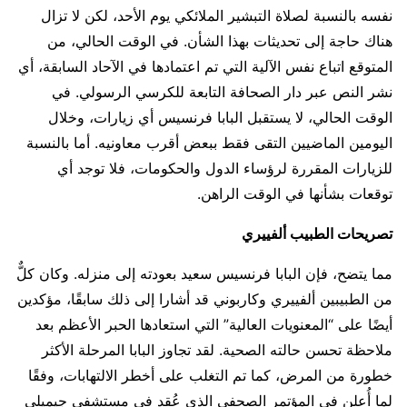
نفسه بالنسبة لصلاة التبشير الملائكي يوم الأحد، لكن لا تزال
هناك حاجة إلى تحديثات بهذا الشأن. في الوقت الحالي، من
المتوقع اتباع نفس الآلية التي تم اعتمادها في الآحاد السابقة، أي
نشر النص عبر دار الصحافة التابعة للكرسي الرسولي. في
الوقت الحالي، لا يستقبل البابا فرنسيس أي زيارات، وخلال
اليومين الماضيين التقى فقط ببعض أقرب معاونيه. أما بالنسبة
للزيارات المقررة لرؤساء الدول والحكومات، فلا توجد أي
توقعات بشأنها في الوقت الراهن.
تصريحات الطبيب ألفييري
مما يتضح، فإن البابا فرنسيس سعيد بعودته إلى منزله. وكان كلٌّ
من الطبيبين ألفييري وكاربوني قد أشارا إلى ذلك سابقًا، مؤكدين
أيضًا على “المعنويات العالية” التي استعادها الحبر الأعظم بعد
ملاحظة تحسن حالته الصحية. لقد تجاوز البابا المرحلة الأكثر
خطورة من المرض، كما تم التغلب على أخطر الالتهابات، وفقًا
لما أُعلن في المؤتمر الصحفي الذي عُقد في مستشفى جيميلي