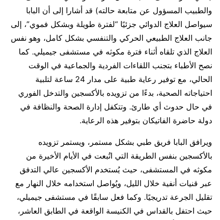
والطبيب المسؤول عن متابعة حالته) قد أشارا إلى أن البابا
سيواصل العلاج الدوائي جزئيًا “لفترة طويلة وبشكل فموي”، إلى
جانب العلاج الطبيعي الحركي والتنفسي بشكل كامل، وهو نفس
العلاج الذي تلقاه أثناء فترة مكوثه في مستشفى جيميلي. كما
نصح الأطباء بتجنب اللقاءات الفردية والجماعية في الوقت
الحالي، مع توفير رعاية طبية على مدار 24 ساعة لتلبية
احتياجاته الصحية، بدءًا من تزويده بالأكسجين والتدخل الفوري
في حال حدوث أي طارئ. وتتكفل إدارة الصحة والنظافة في
دولة حاضرة الفاتيكان بتوفير هذه الرعاية.
ويرافق البابا فريق طبي بشكل مستمر، ويستمر تزويده
بالأكسجين بنفس الطريقة التي اتُبعت في الأيام الأخيرة من
مكوثه في المستشفى، حيث يُستخدم الأكسجين عالي التدفق
عبر قنيات أنفية خلال الليل، ويُواصل استخدامه خلال النهار مع
تقليل الجرعة تدريجيًا. وكما فعل سابقًا في مستشفى جيميلي،
حيث احتفل بالقداس في الكنيسة الواقعة في الطابق العاشر،