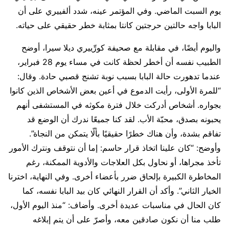
يوم السبت الماضي. وفي المؤتمر عينه، شدد ألفييري على أن
البابا واجه حالتين حرجتين كانتا بمثابة خطر حقيقي على حياته.
واليوم أيضًا، في مقابلة مع صحيفة كورِّييري ديلا سيرا، أوضح
الطبيب نفسه أن أخطر لحظة كانت في مساء يوم 28 فبراير،
عندما تدهورت حالة البابا بسبب نوبة تشنج قصبي حادة. وقال:
“للمرة الأولى، رأيت الدموع في أعين بعض الأشخاص الذين كانوا
بجواره. أشخاص أدركت خلال فترة مكوثه في المستشفى أنهم
يحبونه بصدق، محبّة الأب. لقد كنا جميعًا ندرك أن الوضع قد
تفاقم بشدة، وأن هناك خطرًا حقيقيًا بألّا يتمكن من النجاة”.
وأوضح: “كان علينا اتخاذ قرار حاسم: إما أن نتوقف ونترك الأمور
تأخذ مجراها، أو نحاول بكل العلاجات والأدوية الممكنة، رغم
المخاطرة الكبيرة بإلحاق ضرر بأعضاء أخرى. وفي النهاية، اخترنا
الخيار الثاني”. وأكد أن القرار النهائي كان بيد البابا نفسه، كما
كان الحال في مناسبات عديدة أخرى. وأضاف: “منذ اليوم الأول،
طلب منا أن نكون صادقين معه، وأصرّ على أن يتم إبلاغه