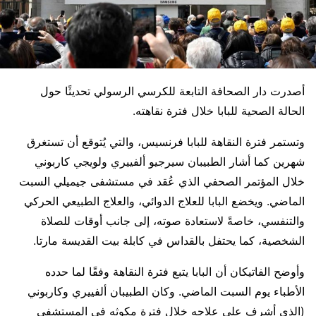
أصدرت دار الصحافة التابعة للكرسي الرسولي تحديثًا حول
الحالة الصحية للبابا خلال فترة نقاهته.
وتستمر فترة النقاهة للبابا فرنسيس، والتي يُتوقع أن تستغرق
شهرين كما أشار الطبيبان سيرجيو ألفييري ولويجي كاربوني
خلال المؤتمر الصحفي الذي عُقد في مستشفى جيميلي السبت
الماضي. ويخضع البابا للعلاج الدوائي، والعلاج الطبيعي الحركي
والتنفسي، خاصةً لاستعادة صوته، إلى جانب أوقات للصلاة
الشخصية، كما يحتفل بالقداس في كابلة بيت القديسة مارتا.
وأوضح الفاتيكان أن البابا يتبع فترة النقاهة وفقًا لما حدده
الأطباء يوم السبت الماضي. وكان الطبيبان ألفييري وكاربوني
(الذي أشرف على علاجه خلال فترة مكوثه في المستشفى