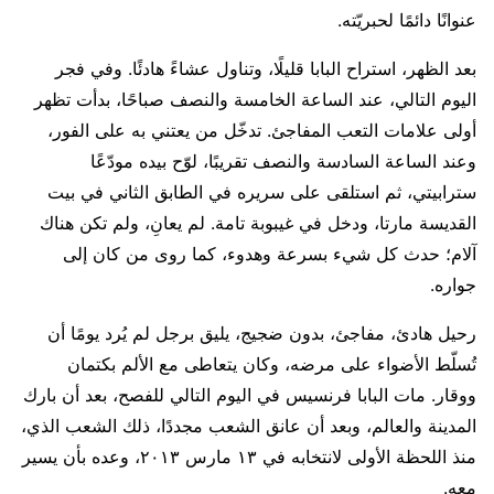
عنوانًا دائمًا لحبريّته.
بعد الظهر، استراح البابا قليلًا، وتناول عشاءً هادئًا. وفي فجر
اليوم التالي، عند الساعة الخامسة والنصف صباحًا، بدأت تظهر
أولى علامات التعب المفاجئ. تدخّل من يعتني به على الفور،
وعند الساعة السادسة والنصف تقريبًا، لوّح بيده مودّعًا
سترابيتي، ثم استلقى على سريره في الطابق الثاني في بيت
القديسة مارتا، ودخل في غيبوبة تامة. لم يعانِ، ولم تكن هناك
آلام؛ حدث كل شيء بسرعة وهدوء، كما روى من كان إلى
جواره.
رحيل هادئ، مفاجئ، بدون ضجيج، يليق برجل لم يُرد يومًا أن
تُسلّط الأضواء على مرضه، وكان يتعاطى مع الألم بكتمان
ووقار. مات البابا فرنسيس في اليوم التالي للفصح، بعد أن بارك
المدينة والعالم، وبعد أن عانق الشعب مجددًا، ذلك الشعب الذي،
منذ اللحظة الأولى لانتخابه في ١٣ مارس ٢٠١٣، وعده بأن يسير
معه.