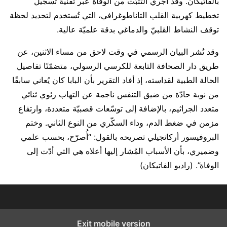
بالقاتيكان. وقد أُجري التثبّت من الوفاة عبر تقنية تسجيل
تخطيط كهربية القلب التاناطوغرافي، التي تُستخدم لتحديد لحظة
توقف النشاط القلبيّ والدماغي بدقة علميّة عالية.
وقد نُشر البيان الرسمي في وقت لاحق من مساء الاثنين، عن
طريق دار الصحافة التابعة للكرسي الرسولي، متضمّنًا تفاصيل
الحالة الطبية لقداسته، إذ أفاد التقرير بأن البابا كان يُعاني سابقًا
من نوبة حادّة من ضيق التنفس ناجمة عن التهاب رئوي ثنائي
متعدد الجراثيم، بالإضافة إلى توسّعات قصبيّة متعددة، وارتفاع
مزمن في ضغط الدم، وداء السكّري من النوع الثاني. وختم
البروفيسور أركانجيلي تصريحه بالقول: “أُصرّح، بحسب علمي
وضميري، بأن الأسباب المُشار إليها أعلاه هي التي أدّت إلى
الوفاة”. (راديو الفاتيكان)
Exit mobile version