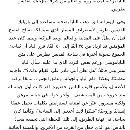
البابا بركته لمدينة روما والعالم من شرفة بازيليك القديس
بطرس.
وفي اليوم السابق، ذهب البابا بصحبة مساعده إلى بازيليك
القديس بطرس لاستعراض المسار الذي سيسلكه صباح الفصح،
قبل أن يطلّ على المدينة والعالم. وبعد البركة، وبينما كان عدد
المؤمنين قد ازداد من ٣٥ ألفًا إلى ٥٠ ألفًا، قرر البابا أن يُفاجئ
الجموع بـجولة أخيرة في ساحة القديس بطرس على متن
الباباموبيلي. ورغم بعض التردد الذي بدا عليه، سأل البابا
سترابيتي قائلاً: “هل تظن أنني قادر على القيام بذلك؟”، فأجابه
مطمئنًا. وهكذا، قام البابا بالجولة، وعانق الجموع، مانحًا بركته
للأطفال، ولامس قلوب الناس بحضوره. لقد كانت أول جولة له
منذ خروجه من المستشفى… وآخر جولة في حياته. مرهق…
ولكنه مسرور، عبّر عن امتنانه لسترابيتي بكلمات تحمل عمقًا
إنسانيًا وروحيًا: “شكرًا لأنك أعدتني إلى الساحة”، وكأنما كان
بحاجة، في نهاية الطريق، إلى تلك اللحظة التي تجمعه مجددًا
بالناس، هو الذي جعل من القرب من الآخرين، واللمسة الحانية،