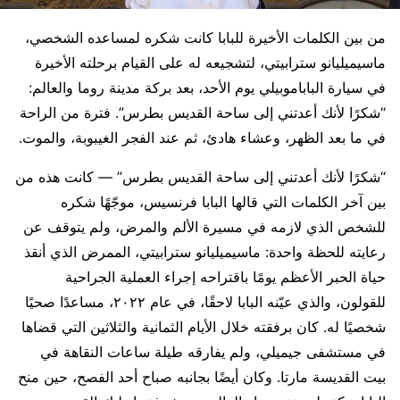
من بين الكلمات الأخيرة للبابا كانت شكره لمساعده الشخصي،
ماسيميليانو سترابيتي، لتشجيعه له على القيام برحلته الأخيرة
في سيارة الباباموبيلي يوم الأحد، بعد بركة مدينة روما والعالم:
“شكرًا لأنك أعدتني إلى ساحة القديس بطرس”. فترة من الراحة
في ما بعد الظهر، وعشاء هادئ، ثم عند الفجر الغيبوبة، والموت.
“شكرًا لأنك أعدتني إلى ساحة القديس بطرس” — كانت هذه من
بين آخر الكلمات التي قالها البابا فرنسيس، موجّهًا شكره
للشخص الذي لازمه في مسيرة الألم والمرض، ولم يتوقف عن
رعايته للحظة واحدة: ماسيميليانو سترابيتي، الممرض الذي أنقذ
حياة الحبر الأعظم يومًا باقتراحه إجراء العملية الجراحية
للقولون، والذي عيّنه البابا لاحقًا، في عام ٢٠٢٢، مساعدًا صحيًا
شخصيًا له. كان برفقته خلال الأيام الثمانية والثلاثين التي قضاها
في مستشفى جيميلي، ولم يفارقه طيلة ساعات النقاهة في
بيت القديسة مارتا. وكان أيضًا بجانبه صباح أحد الفصح، حين منح