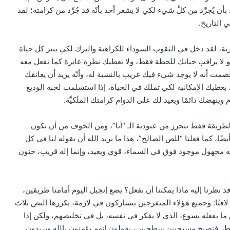
 يُجرَّد من كلِّ شيء لكي لا يشعر أحد بأنّه قد جُرِّد من كرامته؛ لقد
 التاريخ.
شرية، لقد دخل في الثقوب السوداء للكراهية والترك لكي ينير كل حياة
هو لا يراقب حياتك للحظة فقط، ولا يعطيك نظرة عابرة كما نفعل معه
لصمت أنه لا يوجد شيء فيك غريب بالنسبة له، وأنّه يريد أن يعانقك
يعطيك الإمكانية لكي تملك في الحياة، إذا استسلمت لحبه الوديع
ينهضك دائمًا ويعيد لك على الدوام كرامتك الملَكيَّة.
 الطريقة فقط نتحرر من عبودية الـ “أنا”، ومن الخوف من أن نكون
ضًا، كما فعلتا “للص الصالح”، هذا ما يريد الله أن يقوله لنا في كل
إله مجهول موجود فوق في السماء، قوي وبعيد، وإنما إله قريب، حنون
 نظرنا إليه ماذا يمكننا أن نفعل؟ يضع إنجيل اليوم أمامنا طريقين،
فتًا: وجميع هؤلاء المتفرجين يتشاركون في لازمة، يكررها النص ثلاث
عكس ما يفعله يسوع، الذي لا يفكر في نفسه، بل في تخليصهم، ولكن إذا
نخاطر فنصبح مسيحيين سطحيين، يقولون إنهم يؤمنون بالله ويريدون