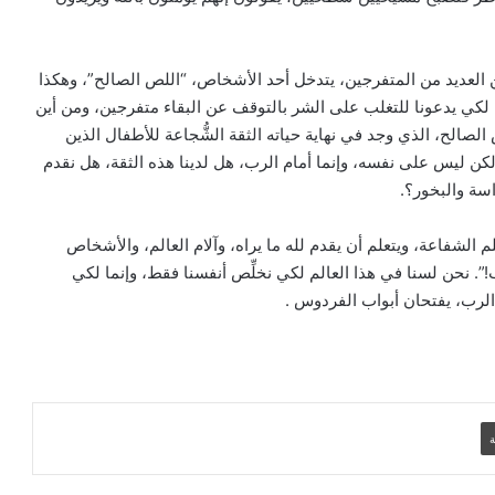
بين العديد من المتفرجين، يتدخل أحد الأشخاص، “اللص الصالح”، وهكذا
البابا: لتكن كل أداة تكنولوجية في خدمة
الحقيقة والخير
 لكي يدعونا للتغلب على الشر بالتوقف عن البقاء متفرجين، ومن أين
 الصالح، الذي وجد في نهاية حياته الثقة الشُّجاعة للأطفال الذين
كن ليس على نفسه، وإنما أمام الرب، هل لدينا هذه الثقة، هل نقدم
البابا لمشاركي أكبر مهرجان كاثوليكي في
داسة والبخور؟.
أمريكا اللاتينية: حياة بلا مسيح هي حياة بلا
نعمة
 الشفاعة، ويتعلم أن يقدم لله ما يراه، وآلام العالم، والأشخاص
!”. نحن لسنا في هذا العالم لكي نخلِّص أنفسنا فقط، وإنما لكي
البابا يدعو إلى العودة للتفاوض من أجل حلّ
الرب، يفتحان أبواب الفردوس .
سياسي عادل في الأرض المقدسة
البابا لاوُن يوجه رسالة إلى المشاركين في
الجمعية العامة لاتحاد مجالس أساقفة آسيا
ة
سيامة أسقفية في الصين تظهر التزام البابا