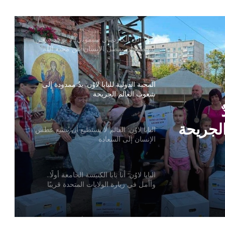
لاوُن اتفاق تسمية المطارنة
البابا إلى الكاردينال سيموني: لا يوجد سجن
يستطيع أن يفصل الإنسان عن محبة الله
المحبة الدولية للبابا لاوُن: يدٌ ممدودة إلى
شعوب العالم الجريحة
لجريحة
البابا لاوُن: العالم لا يستطيع أن يُشبع عطش
الإنسان إلى السعادة
البابا لاوُن: أنا بابا الكنيسة الجامعة أولًا..
وأأمل في زيارة الولايات المتحدة قريبًا
البابا لاوُن يصدر القانون الأساسي الجديد