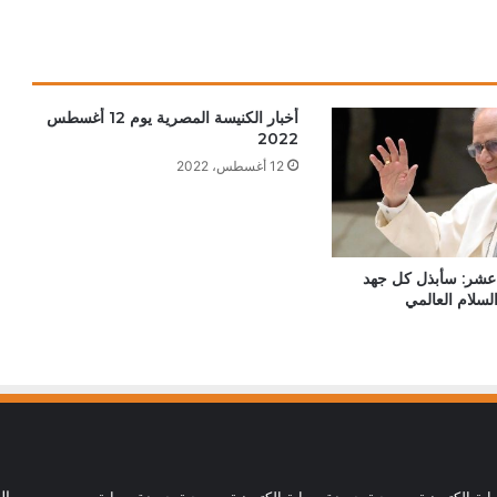
لدولة الفاتيكان
البابا: لتكن كل أداة تكنولوجية في خدمة
الحقيقة والخير
أخبار الكنيسة المصرية يوم 12 أغسطس
2022
12 أغسطس، 2022
البابا لمشاركي أكبر مهرجان كاثوليكي في
أمريكا اللاتينية: حياة بلا مسيح هي حياة بلا
نعمة
ابع عشر: سأبذل كل جهد
البابا يدعو إلى العودة للتفاوض من أجل حلّ
سلام العالمي
سياسي عادل في الأرض المقدسة
البابا لاوُن يوجه رسالة إلى المشاركين في
الجمعية العامة لاتحاد مجالس أساقفة آسيا
سيامة أسقفية في الصين تظهر التزام البابا
ابة الكترونية مسيحية جريدة وبوابة الكترونية مسيحية جريدة وبوابة
ال