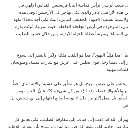
لى صعيد أبرشي ترأس قداسة البابا فرنسيس القداس الإلهي في
 هذه الأراضي غادر والدي لكي يهاجر إلى الأرجنتين؛ وفي هذه
اسيما بسبب الاجتهاد الحقيقي للناس، أتيتُ لكي أجد مجدّدًا نكهة
يمان، الموجودة في أرض الجلجلة القاحلة، حيث بموتها، أنبتَت بذرة
ى السماء؛ وبموته أعطانا الحياة الأبدية، ومن خلال خشبة الصليب
“هذا مَلِكُ اليَهود”، هذا هو اللقب ملك، ولكن بالنظر إلى يسوع
يبادر إلى ذهننا رجل قوي يجلس على عرش مع شارات ثمينة، وصولجان
بكلمات مهيبة.
ا يجلس على عرش مريح، بل هو معلَّق على خشبة؛ والإله الذي “حطَّ
مير والأشواك فقط، وقد جُرِّد من كل شيء ولكنّه غنيٌّ بالحب، ومن
ليعلِّم. بل يفعل أكثر من ذلك لا يوجه أصابع الاتهام إلى أي شخص، بل
ين.
 أن الله قد ذهب إلى هناك، إلى مفارقة الصليب، لكي يعانق كل
شتنا، صار خادما لكي يشعر كل فرد منا أنه ابن، سمح بأن يتعرض للإهانة