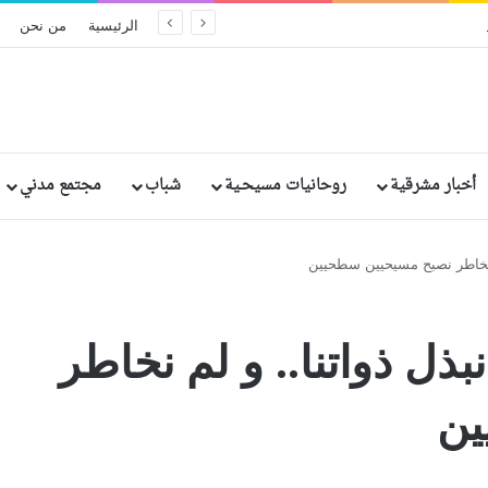
ريخيًا في إثيوبيا: مقتل وإصابة رهبان وراهبات
الرئيسية
من نحن
أخبار مشرقية
روحانيات مسيحـية
شباب
مجتمع مدني
لم نخاطر نصبح مسيحيين سطحيين
نبذل ذواتنا.. و لم نخاطر
ين