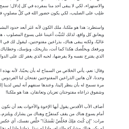
والاستهزاء، لكي لا يبقى أحد منا بمفرده في كل إذلال؛ سمح بأن
صُلِب على الصليب، لكي يكون حضور الله في كلِّ مصلوبٍ في
واستطرد: هذا هو ملكنا، ملك الكون لأنه عَبَر أبعد حدود الب
ويعانق كل واقع، لذلك لنُثبِّت أعيننا على يسوع المصلوب ، 
غالبًا، ولكنه يبقى هناك، بذراعين مفتوحتين، ليقول لك في ا
ويرفعك ويخلِّصك هكذا كما أنت، بتاريخك، وبؤسك، وخطاياك. 
الذي يقترح نفسه ولا يفرضها، لحبه الذي يغفر لك على الدوام و
وقال: نعم، يأتي الخلاص من السماح له بأن يحبّنا، لأنه بهذه
وحدنا، لأن هاتين الذراعين المفتوحتين تفتحان لنا الفردوس أي
مرة نسمح له بأن ينظر إلينا، وعندها سنفهم أنه ليس لدينا 
وشفوق ذراعاه مفتوحتان تعزيان وتعانقان، هذا هو ملكنا!
أضاف الأب الأقدس يقول أيها الإخوة والأخوات بعد أن نكون قد
أمام يسوع هناك من يقف كمتفرِّج وهناك من يشارك ويلتزم، لا
مرات: “إِن كُنتَ مَلِكَ فخَلِّصْ نَفْسَكَ!” خلِّص نفسك، أي 
لم يكن هناك مشاركة والتزام، وإذا لم نبذل ذواتنا وإذا لم 