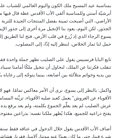
بمناسبة عيد المسيح ملك الكون واليوم العالمي للشباب ع
أبرشيّة أستي وللمناسبة ألقى الأب الأقدس عظة قال فيها من
الأراضي، التي أصبحت ثمينة بفضل المنتجات الجيدة للتربة ول
الجذور، لكن اليوم، يعود بنا الإنجيل مرة أخرى إلى جذور الإ
يسوع الرجاء الذي إذ زُرع في قلب الأرض، فتح لنا الطريق إل
حمل لنا ثمار الخلاص، لننظر إليه إذًا، إلى المصلوب.
تابع البابا فرنسيس يقول على الصليب تظهر جملة واحدة فقط: 
تنقلب فكرتنا عن الملك، لنحاول أن نتخيل ملكًا أمامنا س
بين يديه وخواتم متلألئة بين أصابعه، بينما يتوجّه إلى رعاياه 
واكمل: بالنظر إلى يسوع، نرى أن الأمر معاكس تمامًا. فهو ل
الأقوياء عن العروش” يعمل كعبد صلبه الأقوياء، تزيِّنه المسا
عرش الصليب لم يعد يعلِّم الجموع بكلمته، ولم يعد يرفع يده 
يفتح ذراعيه للجميع، هكذا يُظهر ملكنا نفسه: بذراعين مفتوحت
أضاف الأب الأقدس يقول خلال الدخول في عناقه فقط سنفهم
شيء فينا، حتى ما كان بعيدًا عنه موتنا، آلامنا، فقرنا، هشا