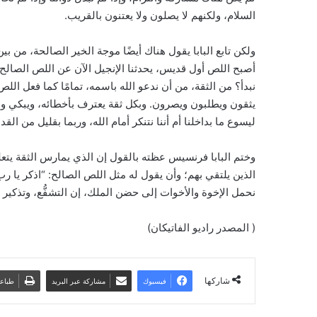
السلام، ولكنهم لا يصلون ولا يعتنون بالقريب.
ولكن تابع البابا يقول هناك أيضًا موجة الخير الصالحة، من 
أصبح اللص أول قديس، يحدثنا الإنجيل الآن عن اللص الصالح
نبدأ؟ من الثقة، من أن ندعو الله باسمه، تمامًا كما فعل اللص
يثقون ويطلبون ويصرون. وبكل ثقة يعترف بأخطائه، ويبكي ول
ليسوع ما بداخلنا أم أننا نتنكر أمام الله، وربما بقليل من الق
وختم البابا فرنسيس عظته بالقول إن الذي يمارس الثقة يتعلم
الذين يلتقي بهم؛ وأن يقول له مثل اللص الصالح: “اذكر يا رب
نحمل الإخوة والأخوات إلى حضن الملك، إن التشفُّع، وتذكير 
( المصدر راديو الفاتيكان)
شاركها
فيسبوك
مشاركة عبر البريد
طباع