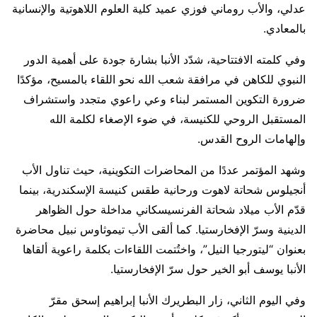
عدلي، والأب روماني فوزي عميد كلية العلوم اللاهوتية والإنسانية
بالمعادي.
وفي كلمته الافتتاحية، شدّد الأنبا بشارة جودة على أهمية الدور
النبوي للكاهن في مرافقة شعب الله نحو اللقاء بالمسيح، مؤكدًا
ضرورة التكوين المستمر لبناء وعي راعوي متجدد واستشراف
المستقبل الروحي للكنيسة، في ضوء الإصغاء لكلمة الله
وإلهامات الروح القدس.
وشهد المؤتمر عددًا من المحاضرات التكوينية، حيث تناول الأب
أنجيلوس شحاتة لاهوت ورحانية طقس كنيسة الإسكندرية، بينما
قدّم الأب ميلاد شحاتة الفرنسيسكاني مداخلة حول الظواهر
الدينية وسرّ الإفخارستيا. كما ألقى الأب تيموثاوس نبيل محاضرة
بعنوان “ليتورجيا النيل”، واختُتمت اللقاءات بكلمة راعوية ألقاها
الأنبا يوسف أبو الخير حول سرّ الإفخارستيا.
وفي اليوم الثاني، زار البطريرك الأنبا إبراهيم إسحق مقرّ