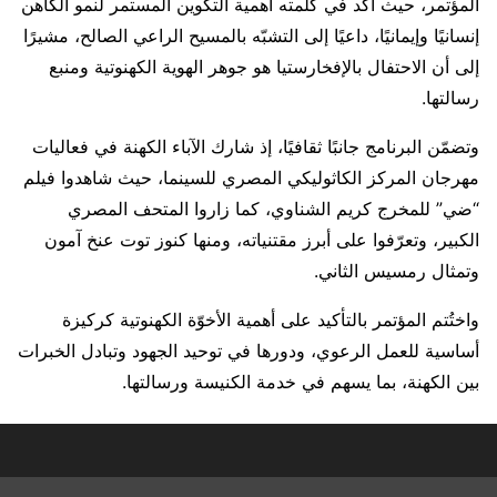
المؤتمر، حيث أكد في كلمته أهمية التكوين المستمر لنمو الكاهن
إنسانيًا وإيمانيًا، داعيًا إلى التشبّه بالمسيح الراعي الصالح، مشيرًا
إلى أن الاحتفال بالإفخارستيا هو جوهر الهوية الكهنوتية ومنبع
رسالتها.
وتضمّن البرنامج جانبًا ثقافيًا، إذ شارك الآباء الكهنة في فعاليات
مهرجان المركز الكاثوليكي المصري للسينما، حيث شاهدوا فيلم
“ضي” للمخرج كريم الشناوي، كما زاروا المتحف المصري
الكبير، وتعرّفوا على أبرز مقتنياته، ومنها كنوز توت عنخ آمون
وتمثال رمسيس الثاني.
واختُتم المؤتمر بالتأكيد على أهمية الأخوّة الكهنوتية كركيزة
أساسية للعمل الرعوي، ودورها في توحيد الجهود وتبادل الخبرات
بين الكهنة، بما يسهم في خدمة الكنيسة ورسالتها.