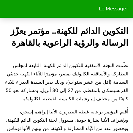
Le Messager
التكوين الدائم للكهنة.. مؤتمر يعزّز
الرسالة والرؤية الراعوية بالقاهرة
نظّمت اللجنة الأسقفية للتكوين الدائم للكهنة، التابعة لمجلس
البطاركة والأساقفة الكاثوليك بمصر، مؤتمرًا للآباء الكهنة حديثي
السيامة (أقل من عشر سنوات)، وذلك بدير السيدة العذراء للآباء
الفرنسيسكان بالمقطم، من 27 إلى 30 أبريل، بمشاركة نحو 50
كاهنًا من مختلف إيبارشيات الكنيسة القبطية الكاثوليكية.
أُقيم المؤتمر برعاية غبطة البطريرك الأنبا إبراهيم إسحق،
وبإشراف الأنبا بشارة جودة، مسؤول لجنة التكوين الدائم للكهنة،
وبحضور عدد من الآباء المطارنة والكهنة، من بينهم الأنبا توماس