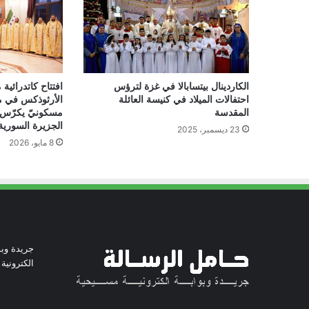
الكاردينال بيتسابالا في غزة لترؤس
افتتاح كاتدرائي
احتفالات الميلاد في كنيسة العائلة
الأرثوذكس في م
المقدسة
مسكونيّ يكرّس 
الجزيرة السورية
23 ديسمبر، 2025
8 مايو، 2026
جريدة وبو
الكترونية