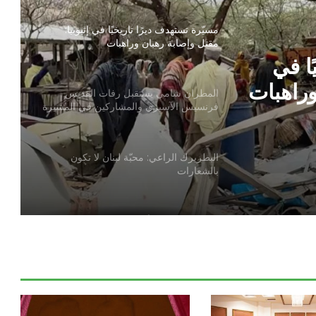
مسيّرة تستهدف ديرًا تاريخيًا في إثيوبيا:
مقتل وإصابة رهبان وراهبات
ًا في
وراهبات
المطران شامي يستقبل رفات القديس
فرنسيس الآسيزي والمشاركين في المسيرة
الفرنسيسكانية الثالثة والثلاثين
البطريرك الراعي: محبّة لبنان لا تكون
بالشعارات
عون الكنيسة المتألمة ترحّب بخطة الحكومة
العراقية لإعادة العائلات المسيحية
الكنيسة تؤكد أن السلام الحقيقي لا تصنعه
الأسلحة بل الثقة ونزع السلاح