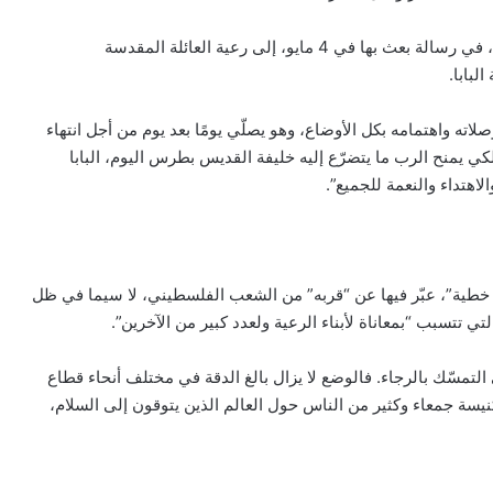
أعرب البابا لاون الرابع عشر عن رجائه بتحقيق سلام حقيقي، في رسالة بعث بها في 4 مايو، إلى رعية العائلة المقدسة
لبابا.
صلاته واهتمامه بكل الأوضاع، وهو يصلّي يومًا بعد يوم من أجل انتهاء
 يمنح الرب ما يتضرّع إليه خليفة القديس بطرس اليوم، البابا
لاهتداء والنعمة للجميع”.
لي أن “البابا أرسل لنا يوم 4 مايو رسالة خطية”، عبّر فيها عن “قربه” من الشعب الفلسطيني، لا سيما في ظل
ي تتسبب “بمعاناة لأبناء الرعية ولعدد كبير من الآخرين”.
ى التمسّك بالرجاء. فالوضع لا يزال بالغ الدقة في مختلف أنحاء قطاع
يسة جمعاء وكثير من الناس حول العالم الذين يتوقون إلى السلام،
الكنيسة تؤكد أن السلام الحقيقي لا تصنعه
الأسلحة بل الثقة ونزع السلاح