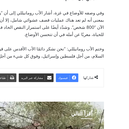
وفي وصفه للأوضاع في غزة، أشار الأب رومانيللي إلى أن “وق
بمعنى أنه لم تعد هناك عمليات قصف عشوائي شامل، إلا أن ال
الآن “800 شخص”. وشدّد أيضًا على استمرار النقص الحا
للحياة، معربًا عن أمله في أن تتحسن الأوضاع.
وختم الأب رومانيللي: “نحن نشكر دائمًا الأب الأقدس على ق
السلام، من أجل فلسطين وإسرائيل، وفوق كل شيء من أجل ا
شاركها
فيسبوك
مشاركة عبر البريد
طباع
أقرأ التالي