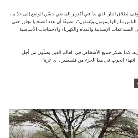
عون الكنيسة المتألمة ترحّب بخطة الحكومة
ف إطلاق النار الذي بدأ في أكتوبر الماضي حسّن الوضع إلى حدّ ما،
العراقية لإعادة العائلات المسيحية
ناس ما زالوا يموتون ويُقتلون”، مضيفًا أن عدد الضحايا تجاوز حتى
د في المساعدات الإنسانية والمياه والكهرباء والاحتياجات الأساسية
البطريرك إبراهيم اسحق وقيادات هيئة
الأوقاف الكاثوليكية في زيارة رسمية لوزير
الأوقاف لبحث آفاق التعاون المشترك
ربه، كما نشكر جميع الأشخاص في العالم الذين يصلّون من أجل
نتهاء الحرب في هذا الجزء من فلسطين، أي غزة”.
السلاح حاضر والحلول غائبة.. السقيلبية
السورية تطالب بمعالجة جذرية
ة
المطران بيراردي يزور الجماعات المسيحية
ويشجعها على الوحدة والرجاء
غفران أسيزي عطية كبيرة تتجدّد في قلب
اليوبيل الفرنسيسكاني