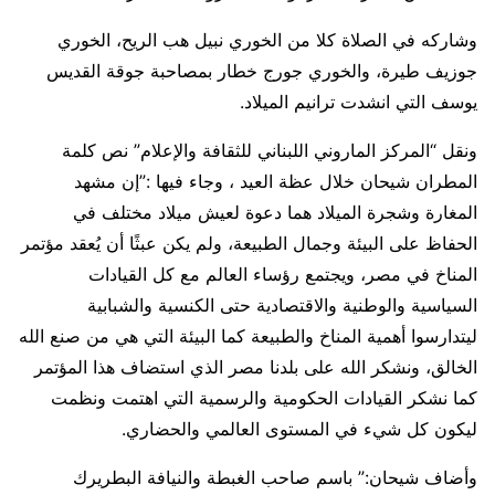
وشاركه في الصلاة كلا من الخوري نبيل هب الريح، الخوري
جوزيف طيرة، والخوري جورج خطار بمصاحبة جوقة القديس
يوسف التي انشدت ترانيم الميلاد.
ونقل “المركز الماروني اللبناني للثقافة والإعلام” نص كلمة
المطران شيحان خلال عظة العيد ، وجاء فيها :”إن مشهد
المغارة وشجرة الميلاد هما دعوة لعيش ميلاد مختلف في
الحفاظ على البيئة وجمال الطبيعة، ولم يكن عبثًا أن يُعقد مؤتمر
المناخ في مصر، ويجتمع رؤساء العالم مع كل القيادات
السياسية والوطنية والاقتصادية حتى الكنسية والشبابية
ليتدارسوا أهمية المناخ والطبيعة كما البيئة التي هي من صنع الله
الخالق، ونشكر الله على بلدنا مصر الذي استضاف هذا المؤتمر
كما نشكر القيادات الحكومية والرسمية التي اهتمت ونظمت
ليكون كل شيء في المستوى العالمي والحضاري.
وأضاف شيحان:” باسم صاحب الغبطة والنيافة البطريرك