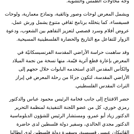
وجه محاولات الطمس والتشويه.
ويشمل المعرض لوحات وصور وثائقية، ونماذج معمارية، ولوحات
فسيفساء، كما يتخلله برنامج ثقافي متنوع يشمل ورش عمل،
عروض أفلام وسرد قصصي لتعزيز التفاهم بين الشعوب، ودعوة
الزوار للتفاعل مع التاريخ والحضارة الفلسطينية المسيحية.
وقد ساهمت حراسة الأراضي المقدسة الفرنسيسكانيّة في
المعرض بإعارة قطع أثرية قيّمة، منها نسخة من نجمة الميلاد
والكأس المقدس الذي استخدمه البابوات خلال حجهم إلى
الأراضي المقدسة، لتكون جزءًا من رحلة المعرض في إبراز
التراث المقدس الفلسطيني.
حضر الافتتاح إلى جانب فخامة الرئيس محمود عباس والدكتور
رمزي خوري، كل من عضو اللجنة التنفيذية لمنظمة التحرير
الدكتور زياد أبو عمرو، ومستشار الرئيس للشؤون الدبلوماسية
الدكتور مجدي الخالدي، وسفير دولة فلسطين لدى حاضرة
الڤاتيكان عيسى قسيسية، وسفيرة دولة فلسطين لدى إيطاليا