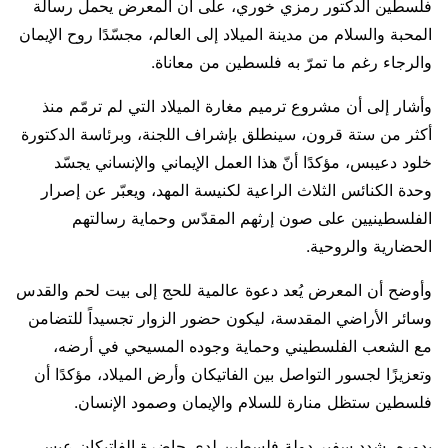
فلسطين الدكتور رمزي خوري، على أن المعرض يحمل رسالة
المحبة والسلام من مدينة الميلاد إلى العالم، مجسّدًا روح الإيمان
والرجاء رغم ما تمرّ به فلسطين من معاناة.
وأشار إلى أن مشروع ترميم مغارة الميلاد التي لم ترمّم منذ
أكثر من ستة قرون، سينطلق بإشراف اللجنة، وبرئاسة الدكتورة
خلود دعيبس، مؤكدًا أنّ هذا العمل الإيماني والإنساني يجسّد
وحدة الكنائس الثلاث الراعية لكنيسة المهد، ويعبّر عن إصرار
الفلسطينيين على صون إرثهم المقدّس وحماية رسالتهم
الحضارية والروحية.
وأوضح أن المعرض يُعد دعوة عالمية للحج إلى بيت لحم والقدس
وسائر الأراضي المقدسة، ليكون حضور الزوار تجسيداً للتضامن
مع الشعب الفلسطيني وحماية وجوده المسيحي في أرضه،
وتعزيزًا لجسور التواصل بين الفاتيكان وأرض الميلاد، مؤكدًا أن
فلسطين ستظل منارة للسلام والإيمان وصمود الإنسان.
بدوره، شدد سفير دولة فلسطين لدى حاضرة الفاتيكان عيسى