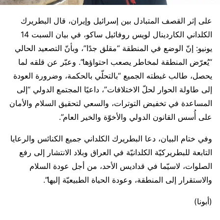
على إثر القصف المتبادل بين إسرائيل وإيران، قال البطريرك
الكلداني الكاردينال لويس روفائيل ساكو، في بيان السبت 14
يونيو: إنّ الوضع في المنطقة “مقلق جدًا”، وبأنّ التصعيد الحالي
“يُعرّض المنطقة لمخاطر يصعب احتواؤها”. وعبّر عن قلقه لما
يحصل، طالب غبطته الجميع “بالتحلّي بالحكمة، وضرورة العودة
إلى طاولة الحوار لحلّ الاختلافات”، داعيًا المجتمع الدولي “إلى
المساعدة في تخفيض التوترات، والسعي لتحقيق السلام والأمان
على أُسس القانون الدولي والأخوّة والخير العام”.
وفي ختام البيان، دعا البطريرك الكلداني جميع الكنائس والرعايا
التابعة للبطريركيّة الكلدانيّة في العراق وبلاد الانتشار إلى رفع
الصلوات، لاسيّما في قداديس الأحد، من أجل عودة السلام
والاستقرار إلى المنطقة، وعودة الحياة الطبيعيّة إليها”.
(أبونا)