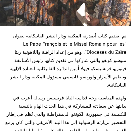
تم تقديم كتاب أصدرته المكتبة ودار النشر الفاتيكانية بعنوان
“Le Pape François et le Missel Romain pour les
Diocèses du Zaïre”، وهو من إعداد الراهبة واللاهوتية ريتا
مبوشو كونغو والتي شاركها في تقديم كتابها رئيس الأساقفة
فيتوريو فرنشيسكو فيولا أمين الدائرة الفاتيكانية للعبادة الإلهية
وتنظيم الأسرار ولورنسو فاتسيني مسؤول المكتبة ودار النشر
الفاتيكانية.
ولهذه المناسبة وجه قداسة البابا فرنسيس رسالة أعرب في
بدايتها عن سعادته للمشاركة في هذا الحدث الهام بالنسبة
للكنيسة في جمهورية الكونغو الديمقراطية والذي نُظم في إطار
التحضير لزيارته الرسولية إلى هذا البلد الأفريقي والتي كان يزمع
القيام بها في بداية يوليو القادم، وذلك على مثال البابا القديس