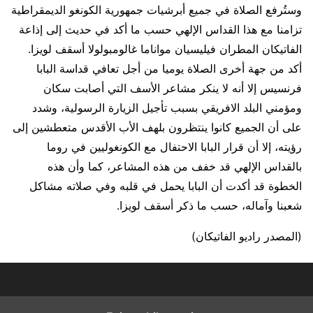
وستُرفع الصلاة في جميع أبرشيات جمهورية الكونغو الديمقراطية
تزامنا مع هذا القداس الإلهي حسب ما أكد في حديث إلى إذاعة
الفاتيكان المطران فيليسيان مواناما غالومبولولا أسقف لويزا.
أكد من جهة أخرى الصلاة يوميا من أجل تعافي قداسة البابا
فرنسيس إلا أنه لا ينكر مشاعر الأسف التي أصابت سكان
ومؤمني البلد الافريقي بسبب تأجيل الزيارة الرسولية، وشدد
على أن الجميع كانوا ينتظرون بلهف الأب الأقدس متعطشين إلى
رؤيته، إلا أن قرار البابا الاحتفال مع الكونغوليين في روما
بالقداس الإلهي قد خفف من هذه المشاعر، كما وأن هذه
الخطوة قد أكدت أن البابا يحمل في قلبه وفي صلاته مشاكل
شعبنا وآماله، حسب ما ذكر أسقف لويزا.
(المصدر راديو الفاتيكان)