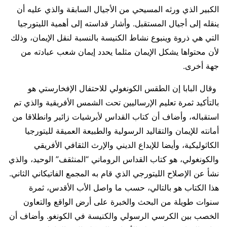
الكبير الذي ورثه المسيحي من الأجيال السابقة والذي عليه أن
ينقله إلى أجيال المستقبل. وأشار قداسته إلى أهمية الليتورجيا
التي هي ذروة وينبوع نشاط الكنيسة بالنسبة لنقل الإيمان، وذلك
لأن محتواها يشكل الإيمان مثلما يحدد إيمان شعب عبادته من
جهة أخرى.
وقال البابا إن الطقس الكونغولي للاحتفال الإفخارستي هو
بالتأكيد ثمرة تعليم الإرساليين تحت الشمس الأفريقية والذي تم
استقباله، وأضاف أن كتاب القداس لأبرشيات زائير وانطلاقا من
أمانته للإيمان والتقاليد الرسولية والطبيعة العميقة لليتورجيا
الكاثوليكية، وأيضا للإبداع الديني والإرث الثقافي الأفريقي
والكونغولي، هو كتاب القداس الروماني “المنثقف” الوحيد، والذي
نشأ عن الإصلاح الليتورجي الذي قام به المجمع الفاتيكاني الثاني.
هذا الكتاب هو بالتالي، حسب ما واصل الأب الأقدس، ثمرة
سنوات طويلة من البحث والخبرة على أرض الواقع والتعاون
الخصب بين الكرسي الرسولي والكنيسة في الكونغو. وأضاف أن