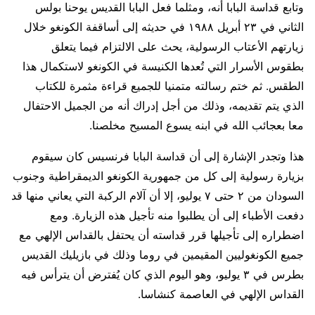
وتابع قداسة البابا أنه، ومثلما فعل البابا القديس يوحنا بولس
الثاني في ٢٣ أبريل ١٩٨٨ في حديثه إلى أساقفة الكونغو خلال
زيارتهم الأعتاب الرسولية، يحث على الالتزام فيما يتعلق
بطقوس الأسرار التي تُعدها الكنيسة في الكونغو لاستكمال هذا
الطقس. ثم ختم رسالته متمنيا للجميع قراءة مثمرة للكتاب
الذي يتم تقديمه، وذلك من أجل إدراك أنه من الجميل الاحتفال
معا بعجائب الله في ابنه يسوع المسيح مخلصنا.
هذا وتجدر الإشارة إلى أن قداسة البابا فرنسيس كان سيقوم
بزيارة رسولية إلى كل من جمهورية الكونغو الديمقراطية وجنوب
السودان من ٢ حتى ٧ يوليو، إلا أن آلام الركبة التي يعاني منها قد
دفعت الأطباء إلى أن يطلبوا منه تأجيل هذه الزيارة. ومع
اضطراره إلى تأجيلها قرر قداسته أن يحتفل بالقداس الإلهي مع
جميع الكونغوليين المقيمين في روما وذلك في بازيليك القديس
بطرس في ٣ يوليو، وهو اليوم الذي كان يُفترض أن يترأس فيه
القداس الإلهي في العاصمة كنشاسا.