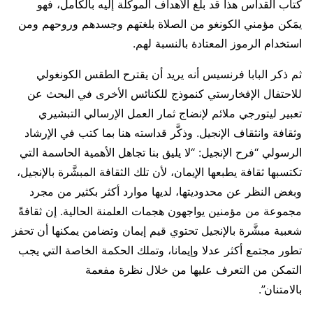
كتاب القداس هذا قد بلغ الأهداف الموكلة إليه بالكامل، فهو
يمَكن مؤمني الكونغو من الصلاة بلغتهم وجسدهم وروحهم ومن
استخدام الرموز المعتادة بالنسبة لهم.
ثم ذكر البابا فرنسيس أنه يريد أن يقترح الطقس الكونغولي
للاحتفال الإفخارستي كنموذج للكنائس الأخرى في البحث عن
تعبير ليتورجي ملائم لإنضاج ثمار العمل الإرسالي التبشيري
وثقافة وانثقاف الإنجيل. وذكَّر قداسته هنا بما كتب في الإرشاد
الرسولي “فرح الإنجيل: “لا يليق بنا تجاهل الأهمية الحاسمة التي
تكتسبها ثقافة يطبعها الإيمان، لأن تلك الثقافة المبشَّرة بالإنجيل،
وبغض النظر عن محدوديتها، لديها موارد أكثر بكثير من مجرد
مجموعة من مؤمنين يواجهون هجمات العلمنة الحالية. إن ثقافةً
شعبية مبشَّرة بالإنجيل تحتوي قيم إيمان وتضامن يمكنها أن تحفز
تطور مجتمع أكثر عدلا وإيمانا، وتملك الحكمة الخاصة التي يجب
التمكن من التعرف عليها من خلال نظرة مفعمة
بالامتنان”.