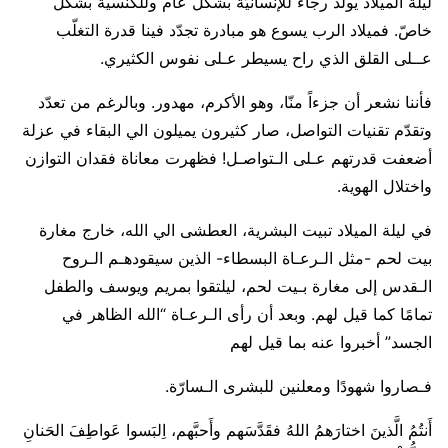
ليلة الميلاد يولد رجاء للإنسانيّة بشكل عام وللكنسية بشكل
خاصّ. فميلاد الرب يسوع هو مبادرة تجدّد فينا قدرة التغلّب
عــلى القلق الذي راح يسيطر عـلى نفوس الكثيري.
فأننا نشعر أن جزءاً منّا، وهو الأكرم، مهدور. وبالرغم من تعدّد
وتقدّم تقنيات التواصل، صار كثيرون يميلون الي البقاء في عزلة
أضعفت قدرتهم عـلى الـتواصـل! فظهرت معاناة فقدان التوازن
واختلال الهوية.
في ليلة الميلاد تبيت البشرية، العطشى الي الله، خارج مغارة
بيت لحم -مثل الـرعـاة البسطاء- الذين سيقودهـم الـروح
الـقدس إلى مغارة بـيت لحم، ليلتقوا بمريم ويوسف والطفل
تمامًا كما قيل لهم. وبعد أن رأى الـرعـاة “الله الظاهر في
الجسد” أخبروا عنه بما قيل لهم
فـصاروا شهودًا ومعلنين للبشرى الـسارّة.
أَنتُمُ الَّذينَ اختارَهمُ اللهُ فقَدَّسَهم وأَحبَّهم، اِلبَسوا عَواطِفَ الحَنانِ