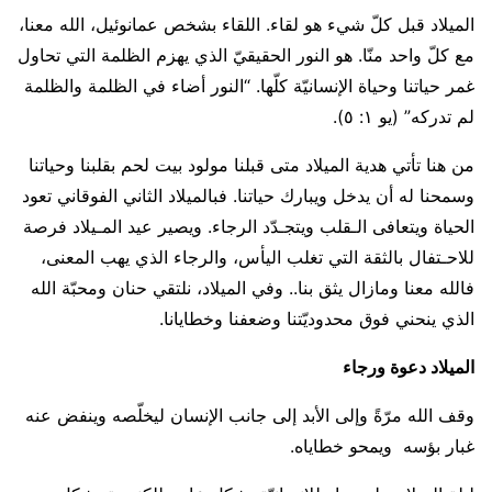
الميلاد قبل كلّ شيء هو لقاء. اللقاء بشخص عمانوئيل، الله معنا،
مع كلّ واحد منّا. هو النور الحقيقيّ الذي يهزم الظلمة التي تحاول
غمر حياتنا وحياة الإنسانيّة كلّها. “النور أضاء في الظلمة والظلمة
لم تدركه” (يو ١: ٥).
من هنا تأتي هدية الميلاد متى قبلنا مولود بيت لحم بقلبنا وحياتنا
وسمحنا له أن يدخل ويبارك حياتنا. فبالميلاد الثاني الفوقاني تعود
الحياة ويتعافى الـقلب ويتجـدّد الرجاء. ويصير عيد المـيلاد فرصة
للاحـتفال بالثقة التي تغلب اليأس، والرجاء الذي يهب المعنى،
فالله معنا ومازال يثق بنا.. وفي الميلاد، نلتقي حنان ومحبّة الله
الذي ينحني فوق محدوديّتنا وضعفنا وخطايانا.
الميلاد دعوة ورجاء
وقف الله مرّةً وإلى الأبد إلى جانب الإنسان ليخلّصه وينفض عنه
غبار بؤسه ويمحو خطاياه.