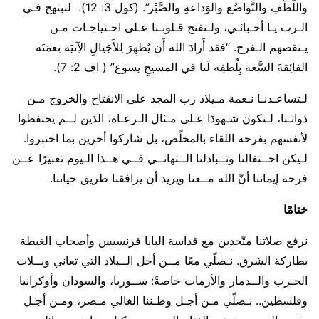
واللُّطْفِ والتَّواضُع والوَداعةِ والصَّبْر”. (كول 3: 12). لنبتهج فـي
الـرب يـا أحـبائـي، ولـنفتح قـلوبـنا عـلى احـتياجـات مـن
يـنقصهم الـفرح. “فقد أَرادَ الله أَن يُظهِرَ لِلأَجْيالِ الآِتيَة نِعمَتَه
الفائِقةَ السَّعة بِلُطفِه لَنا في المسيحِ يسوع” ( اف 2: 7).
لـتساعـدنـا نـعمة مـيلاد رب المجد على الانفتاح والخروج مـن
ذواتـنا، لـنكون شـهودًا عـلى مـثال الـرعـاة، الذين لــم يحتفظوا
لأنفسهم بفرحه اللقاء بالمخلّص، بل شاركوا أخرين بما اختبروا.
لـيكن احــتفالنا وتــبادلنا الــتهانــي فــي هــذا الـيوم تعبيرًا عــن
فرحة إيماننا أنّ الله مــعنا ويريد أن يرافقنا طريق حياتنا.
ختامًا
نرفع صلاتنا متّحدين مع قداسة البابا فرنسيس وأصحاب الغبطة
بطاركة الشرق. نـصلّي معًا مــن أجل الــبلاد التي تعاني ويــلات
الحـرب والــدمار والأزمات خاصةً: ســوريا، والسودان وأوكرانيا
وفلسطين.. نـصلّي مـن أجـل وطـننا الغالي مـصر، ومـن أجـل