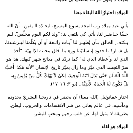
الميلاد: اختيارُ اللهُ البقاءَ معنا
يأتي عيد ميلاد رب المجد يسوع المسيح، ليجـدّد الـيقين بـأنّ الله
حـقّا حـاضـر لنا، يأتي كي يلتقي بنا: “ولد لكم اليوم مخلّص”. لـم
يـكتف ِ الخالق بـأن يُظهـر لنا آيـات رائـعة أو أن يكلّمنا ليـرشـدنا،
بل شـاركـنا حدود إنـسانيّتنا ووهـبنا آفاق محبته الإلـهيّة. “أخذ
الذي لنا وأعطانا الذي له” كما نردّد في مدائح شهر كيهك. هذا هو
سرّ التجسد الذي میّز وما زال يميّز تاريخ الإنسان “لأَنه هَكَذَا أَحَبَّ
اللَّهُ الْعَالَمَ حَتَّى بَذَلَ ابْنَهُ الْوَحِيدَ، لِكَيْ لاَ يَهْلِكَ كُلُّ مَنْ يُؤْمِنُ بِهِ،
بَلْ تَكُونُ لَهُ الْحَيَاةُ الأَبَدِيَّةُ.. (يو ٣: ١٦-١٧).
اختار عمانوئيل (الله معنا) أن يحضر في تاريخنا البشريّ بحدوده
ومآسيه، في عالم يعاني من شر الانقسامات والحروب، ليعلن،
بطريقة لا مثيل لها، عن قلب رحيم ومحبٍ للبشر.
الميلاد هو لقاء