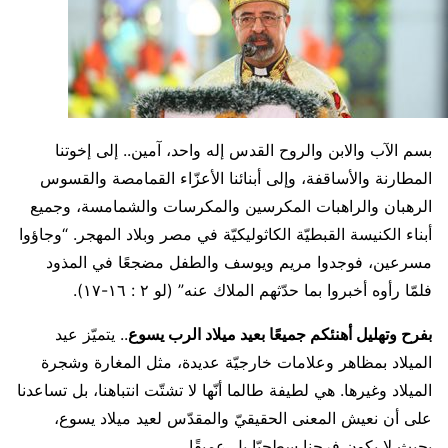
بسم الآب والابن والروح القدس إله واحد، آمين.. إلى إخوتنا
المطارنة والأساقفة، وإلى أبنائنا الأعزّاء القمامصة والقسوس
الرهبان والراهبات المكرسين والمكرسات والشمامسة، وجميع
أبناء الكنيسة القبطيّة الكاثوليكيّة في مصر وبلاد المهجر. “وجاؤوا
مسرعين، فوجدوا مريم ويوسف والطفل مضجعًا في المذود
فلمّا رأوه أخبروا بما حدّثهم الملاك عنه” (لو ٢ : ١٦-١٧).
بفرح وتهليل أهنئكم جميعًا بعيد ميلاد الرب يسوع
.. يتميّز عيد
الميلاد بمظاهر وعلامات خارجيّة عديدة، مثل المغارة وشجرة
الميلاد وغيرها. هي لطيفة طالما أنّها لا تشتّت انتباهنا، بل تساعدنا
على أن نعيش المعنى الحقيقيّ والمقدّس لعيد ميلاد يسوع،
بحيث لا يكون فرحنا سطحيّا بل عميقًا.