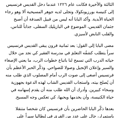
الثالثة والأخيرة فكانت عام ١٢٢٦ عندما دخل القديس فرنسيس
إلى كنيسة بورزيونكولا، وتجلى لديه جوهر المسيحية ألا وهو رجاء
الحياة الأبدية. وأكد البابا أنه ليس من قبيل الصدفة أن أصبح
جثمان القديس، الموضوع في البازيليك السفلى، جذاباً للناس،
والقلب النابض لأسيزي.
مضى البابا إلى القول: بعد ثمانية قرون يبقى القديس فرنسيس
سراً يتطلب كشفُه التعلمَ في مدرسة الفقير كي نجد من خلال
حياته الدرب التي تسمح لنا باتباع خطوات الرب، ما يعني الإصغاء
والسير وإعلان الإنجيل وصولا للضواحي. وذكّر الحبر الأعظم بأن
فرنسيس أصغى إلى صوت الرب أمام المصلوب الذي طلب منه
أن يُصلح بيته، واستجاب القديس الشاب لهذه الدعوة بجهوزية
وسخاء كبيرين. وأدرك أن الله طلب منه أن يقدم إسهامه في
حياة الكنيسة، وأن يخدمها ويحبها، كي تعكس وجه المسيح.
بعدها ذكّر البابا الحاضرين بأن فرنسيس كان شخصا متنقلا
باستمرار، جال على عدد من القرى في إيطاليا سيراً على