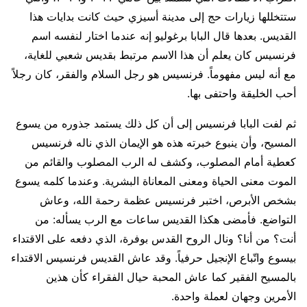
ستتخللها زيارات حج إلى مدينة أسيزي حيث كانت بدايات هذا
القديس. بعدها قال البابا برغوليو إنه عندما اختار لنفسه اسم
فرنسيس كان يعلم أن هذا الاسم مرتبط بقديس شعبي للغاية،
مع أنه ليس مفهوماً. فرنسيس هو رجل السلام والفقر، كان رجلاً
أحب الخليقة واحتفى بها.
ثم لفت البابا فرنسيس إلى أن كل ذلك يستمد جذوره من يسوع
المسيح، وأن ينبوع خبرته هذه هو الإيمان الذي ناله فرنسيس
كعطية أمام المصلوب، وكشف له الرب المصلوب والقائم من
الموت معنى الحياة ومعنى المعاناة البشرية. وعندما كلمه يسوع
بشخص الأبرص، اختبر فرنسيس عظمة رحمة الله، وعاش
التواضع. فأمضى هكذا القديس ساعات مع الرب يسأله: من
أنت؟ من أنا؟ ونال الروح القدس بوفرة، الذي دفعه على الاقتداء
بيسوع واتّباع الإنجيل حرفياً. وقد عاش القديس فرنسيس الاقتداء
بالمسيح الفقير كما عاش المحبة حيال الفقراء كأن هذين
الأمرين وجهان لعملة واحدة.