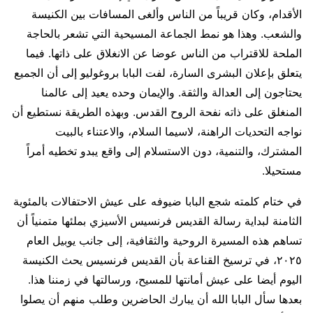
الأقدام، وكان قريباً من الناس وألغى المسافات بين الكنيسة
والشعب. وهذا هو نمط الجماعة المسيحية التي تشعر بالحاجة
الملحة للاقتراب من الناس عوضا عن الانغلاق على ذاتها. فيما
يتعلق بإعلان البشرى السارة، لفت البابا بروغوليو إلى أن الجميع
يحتاجون إلى العدالة والثقة. والإيمان وحده يعيد إلى عالمنا
المنغلق على ذاته نفحة الروح القدس. وبهذه الطريقة نستطيع أن
نواجه التحديات الراهنة، لاسيما السلام، والاعتناء بالبيت
المشترك، والتنمية، دون الاستسلام إلى واقع يبدو تخطيه أمراً
مستحيلا.
في ختام كلمته شجع البابا ضيوفه على عيش الاحتفالات بالمئوية
الثامنة لبداية رسالة القديس فرنسيس الأسيزي بملئها متمنياً أن
تساهم هذه المسيرة الروحية والثقافية، إلى جانب يوبيل العام
٢٠٢٥، في ترسيخ القناعة بأن القديس فرنسيس يحث الكنيسة
اليوم أيضا على عيش أمانتها للمسيح، ورسالتها في زمننا هذا.
بعدها سأل البابا الله أن يبارك الحاضرين وطلب منهم أن يصلوا