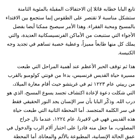
تابع البابا خطابه قائلا إن الاحتفالات المقبلة بالمئوية الثامنة
ستشكل مناسبة لا تقتصر على الطقوس إنما ستجمع بين الاقتداء
بالمسيح ومحبة الفقراء. وهذا الأمر سيصبح ممكنا أيضا بفضل
الأجواء التي ستنبعث من الأماكن الفرنسيسكانية العديدة، والتي
يملك كل منها طابعاً مميزاً، وعطية خصبة تساهم في تجديد وجه
الكنيسة.
هذا ثم توقف الحبر الأعظم عند أهمية المراحل التي طبعت
مسيرة حياة القديس فرنسيس، بدءا من فونتي كولومبو بالقرب
من رييتي عام ١٢٢٣ ثم في غريتشو حيث أقام مغارة الميلاد،
التي شكلت دعوة لإعادة اكتشاف تجسد يسوع المسيح، الذي هو
درب الله. وذكّر البابا بأن سر الإنسان يجد النور الحقيقي فقط
في سر الكلمة المتجسد. أما المحطة الثانية التي طبعت حياة
هذه القديس فهي في لافيرنا، عام ١٢٢٤، عندما نال جراح
المصلوب، ما جعل منه قادرا على اختبار آلام الرب والدخول في
عمق الحالة الإنسانية، المطبوعة بالألم والمعاناة. أما المحطة