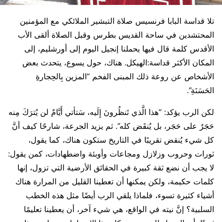
تلا قداسة البابا فرنسيس صلاة التبشير الملائكي مع المؤمنين
المحتشدين في ساحة القديس بطرس وقبل الصلاة ألقى الأب
الأقدس كلمة قال فيها يحملنا إنجيل اليوم إلى أورشليم، إلى
المكان الأكثر قداسة:الهيكل. هناك، حول يسوع، يتحدث بعض
الأشخاص عن روعة ذلك المبنى الفخم “المزين بِالحِجارةِ
الحَسَنَةِ”.
لكن الرب يؤكد: “هذا الَّذي تَنظُرونَ إِلَيه، سَتأتي أَيَّامٌ لن يُترَكَ مِنه
حَجَرٌ على حَجَر، بل يُنقَض كله”. ثم يزيد الجرعة، شارحًا كيف أنَّ
كل شيء يُنقض تقريبًا في التاريخ ستكون هناك، كما يقول،
ثورات وحروب وزلازل ومجاعات وأوبئة واضطهادات، كمن يقول:
لا يجب أن نضع ثقة كبيرة في الحقائق الأرضية التي تزول، إنها
كلمات حكيمة، ولكن يمكنها أن تعطينا القليل من المرارة هناك
أشياء كثيرة تسوء، فلماذا يلقي الرب أيضًا مثل هذه الخطب
السلبية؟ إنَّ نيته في الواقع، هي شيء آخر، أن يعطينا تعليمًا