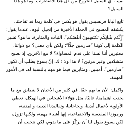
ثمينًا، أي السبيل للخروج من كل هذا الاضطراب. وما هو هذا
السبيل؟
تابع البابا فرنسيس يقول هو يكمن في كلمة ربما قد تفاجئنا،
يكشفه المسيح في الجملة الأخيرة من إنجيل اليوم، عندما يقول:
“إِنَّكم بِثَباتِكُم تكتَسِبونَ أَنفُسَكم”، الثبات والمثابرة، ما هو؟ تشير
الكلمة إلى كوننا “صارمين جدًّا”؛ ولكن بأي معنى؟ مع ذواتنا،
معتبرين أننا لسنا على قدم المساواة؟ لا مع الآخرين، إذ نصبح
متشدّدين وغير مرنين؟ لا هذا ولا ذاك، إنَّ يسوع يطلب أن نكون
“صارمين”، أمينين، ومثابرين فيما هو مهم بالنسبة له، في الأمور
المهمة.
واكمل: لأن ما يهم حقًا، في كثير من الأحيان لا يتطابق مع ما
يجذب اهتمامنا، غالبًا، مثل هؤلاء الأشخاص في الهيكل، نعطي
الأولوية لأعمال أيدينا، ونجاحاتنا، وتقاليدنا الدينية والمدنية،
ورموزنا المقدسة والاجتماعية، إنها أشياء مهمة، ولكنها تزول،
لكن يسوع يقول لنا أن نركّز على ما يدوم، لكي نتجنب أن