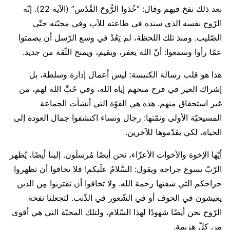
بعد ذلك نفخ فيهم وقال: “خُذوا الرُّوحَ القُدُس” (الآية 22). إنّه
الرّوح نفسه الذي سنده في طاعته للآب وفي محبّته حتّى
الصّليب. ومنذ تلك اللحظة، لم يَعُدْ في وسع الرّسل أن يصمتوا
عمّا رأوا وسمعوا: أنّ الله يغفر، ويقيم، ويمنح الثّقة من جديد.
هذا هو قلب رسالة الكنيسة: ليس أعمال إدارة وسلطة، بل
إشراك الغير في فرح منحهم إياه الله، وفي حُبِّ الله لهم، من
غير استحقاق منهم. هذه هي القوّة التي أنشأت الجماعة
المسيحيّة الأولى ونمّتها: رجال ونساء اكتشفوا جمال العودة إلى
الحياة، لكي يقدّموها للآخرين.
أيّها الإخوة والأخوات الأعزّاء، نحن أيضًا مُرسلَون. إلينا أيضًا، يُظهر
الرّبّ يسوع جراحه ويقول: السَّلامُ علَيكم! فلا تخافوا أن تظهروا
جراحكم التي شفتها رحمة الله. ولا تخافوا أن تقتربوا مِن الذين
يعيشون في الخوف أو في الشّعور في الذّنب. لتجعلنا نفخة
الرّوح نحن أيضًا شهودًا لهذا السّلام، ولتلك المحبّة التي هي أقوى
من كلّ هزيمة.