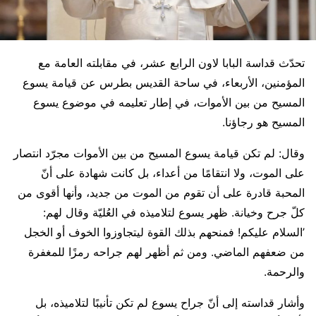
تحدّث قداسة البابا لاون الرابع عشر، في مقابلته العامة مع
المؤمنين، الأربعاء، في ساحة القديس بطرس عن قيامة يسوع
المسيح من بين الأموات، في إطار تعليمه في موضوع يسوع
المسيح هو رجاؤنا.
وقال: لم تكن قيامة يسوع المسيح من بين الأموات مجرّد انتصار
على الموت، ولا انتقامًا من أعداء، بل كانت شهادة على أنّ
المحبة قادرة على أن تقوم من الموت من جديد، وأنها أقوى من
كلّ جرح وخيانة. ظهر يسوع لتلاميذه في العُليّة وقال لهم:
’السلام عليكم! فمنحهم بذلك القوة ليتجاوزوا الخوف أو الخجل
من ضعفهم الماضي. ومن ثم أظهر لهم جراحه رمزًا للمغفرة
والرحمة.
وأشار قداسته إلى أنّ جراح يسوع لم تكن تأنيبًا لتلاميذه، بل