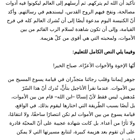
تأكيد أن الله لم يتركهم. ثم أرسلهم إلى العالم ليكونوا فيه أدوات
مصالحة، ونفخ فيهم الروح القدس، ليسندهم في رسالتهم. وأكد
أنّ الكنيسة اليوم مدعوة أيضًا إلى أن تُشرك العالم كله في فرح
القيامة، وإلى أن تكون شاهدة لسلام الرب القائم من بين
الأموات، ولمحبته التي هي أقوى من كلّ هزيمة.
وفيما يلي النص الكامل للتعليم:
أيّها الإخوة والأخوات الأعزّاء، صباح الخير!
جوهر إيماننا وقلب رجائنا متجذّران في قيامة يسوع المسيح من
بين الأموات. عندما نقرأ الأناجيل بتأنٍّ، نُدرك أنّ هذا السّرّ
مُدهش، ليس فقط لأنّ إنسانًا –ابن الله– قام من بين الأموات،
بل أيضًا بسبب الطّريقة التي اختارها ليقوم بذلك. في الواقع،
قيامة يسوع من بين الأموات لم تكن انتصارًا ساحقًا، ولا انتقامًا،
ولا ثأرًا من أعداء. بل كانت شهادة عجيبة على أنّ المحبّة قادرة
على أن تقوم بعد هزيمة كبيرة، لتتابع مسيرتها التي لا يمكن