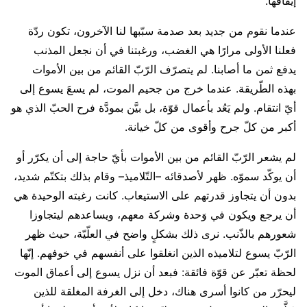
إيقافها.
عندما نقوم من جديد بعد صدمة سبّبها لنا الآخرون، تكون ردّة
فعلنا الأولى مرارًا هي الغضب، ورغبتنا في أن نجعل المذنب
يدفع ثمن ما أصابنا. لم يتصرّف الرّبّ القائم من بين الأموات
بهذه الطّريقة. عندما خرج من جحيم الموت، لم يسعَ يسوع إلى
أيّ انتقام. ولم يَعُد بأعمال قوّة، بل بيَّن بمودَّة فرح الحبّ الذي هو
أكبر من كلّ جرح وأقوى من كلّ خيانة.
لم يشعر الرّبّ القائم من بين الأموات بأيّ حاجة إلى أن يكرّر أو
أن يوكّد سموّه. ظهر لأصدقائه –التّلاميذ– وقام بذلك بتكتّم شديد،
بدون أن يتجاوز قدرتهم على الاستيعاب. كانت رغبته الوحيدة هي
أن يرجع ويكون في وَحدة وشركة معهم، ويساعدهم ليتجاوزا
شعورهم بالذّنب. نرى ذلك بشكلٍ واضح في العلّيّة، حيث ظهر
الرّبّ يسوع لتلاميذه الذين انغلقوا على أنفسهم في خوفهم. إنّها
لحظة تعبّر عن قوّة فائقة: فبعد أن نزل يسوع إلى أعماق الموت
ليحرّر من كانوا أسرى هناك، دخل إلى الغرفة المغلقة للذين