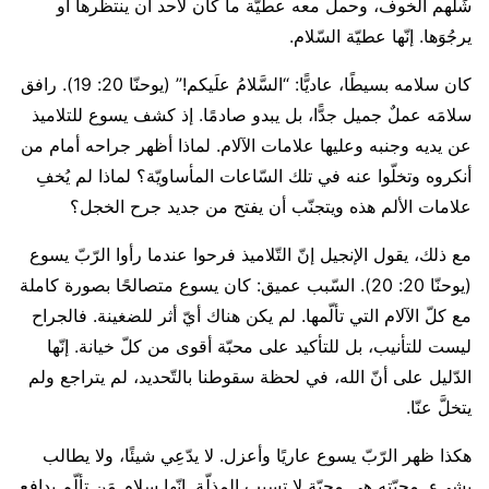
شَلَّهم الخوف، وحمل معه عطيّة ما كان لأحد أن ينتظرها أو
يرجُوَها. إنّها عطيّة السّلام.
كان سلامه بسيطًا، عاديًّا: “السَّلامُ علَيكم!” (يوحنّا 20: 19). رافق
سلامَه عملٌ جميل جدًّا، بل يبدو صادمًا. إذ كشف يسوع للتلاميذ
عن يديه وجنبه وعليها علامات الآلام. لماذا أظهر جراحه أمام من
أنكروه وتخلّوا عنه في تلك السّاعات المأساويّة؟ لماذا لم يُخفِ
علامات الألم هذه ويتجنّب أن يفتح من جديد جرح الخجل؟
مع ذلك، يقول الإنجيل إنّ التّلاميذ فرحوا عندما رأوا الرّبّ يسوع
(يوحنّا 20: 20). السّبب عميق: كان يسوع متصالحًا بصورة كاملة
مع كلّ الآلام التي تألّمها. لم يكن هناك أيّ أثر للضغينة. فالجراح
ليست للتأنيب، بل للتأكيد على محبّة أقوى من كلّ خيانة. إنّها
الدّليل على أنّ الله، في لحظة سقوطنا بالتّحديد، لم يتراجع ولم
يتخلَّ عنّا.
هكذا ظهر الرّبّ يسوع عاريًا وأعزل. لا يدّعِي شيئًا، ولا يطالب
بشيء. محبّته هي محبّة لا تسبب المذلّة. إنّها سلام مَن تألّم بدافع