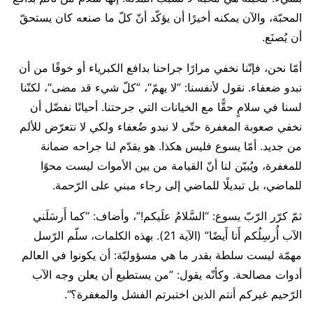
المحبّة، والآن يمكنه أخيرًا أن يؤكّد أنّ كلّ ما صنعه كان يستحقّ
أن يُصنَع.
أمّا نحن، فإنّنا نخفي مرارًا جراحنا بدافع الكبرياء أو خوفًا من أن
نبدو ضعفاء. نقول لأنفسنا: ”لا يهمّ“، ”كلّ شيء قد مضى“، لكنّنا
لسنا في سلامٍ حقًّا مع الخيانات التي جرحتنا. أحيانًا نفضّل أن
نخفي صعوبة المغفرة حتّى لا نبدو ضُعفاء ولكي لا نتعرّض للألم
من جديد. أمّا يسوع فليس هكذا. هو يقدّم لنا جراحه ضمانة
للمغفرة، ويُبيّن لنا أنّ القيامة من بين الأموات ليست محوًا
للماضي، بل تبديلًا للماضي إلى رجاء مبني على الرّحمة.
ثمّ كرّر الرّبّ يسوع: “السَّلامُ علَيكم!”، وأضاف: “كما أَرسَلَني
الآب أُرسِلُكم أَنا أَيضًا” (الآية 21). بهذه الكلمات، سلّم الرّسل
مهمّة ليست سلطة بقدر ما هي مسؤوليّة: أن يكونوا في العالم
أدوات مصالحة. وكأنّه يقول: ”من يستطيع أن يعلن وجه الآب
الرّحيم غيركم أنتم الذين اختبرتم الفشل والمغفرة؟“.