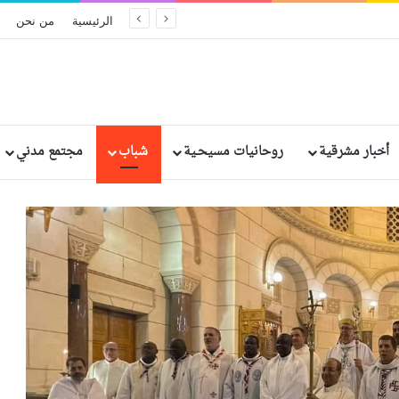
الحكم بالإعدام على مسؤولين سريلانكيين سابقين بسبب الإهمال في تفجيرات عيد الفصح الدامية
الرئيسية
من نحن
أخبار مشرقية
روحانيات مسيحـية
شباب
مجتمع مدني