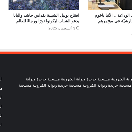
وداعة”.. الأنبا باخوم
افتتاح يوبيل الشبيبة بقداس حاشد والبابا
الكنيسة الكاثوليكية بمصر تثمن الأداء
بارشيّة في مؤتمرهم
يدعو الشباب ليكونوا نورًا ورجاءً للعالم
المتميز للمنتخب المصري وروح التكاتف
3 أغسطس، 2025
التي جمعت المصريين
اختتام الملتقى الرابع لمديري المدارس
الكاثوليكية بمصر.. تأكيد على القيادة التربوية
ورسالة الفرح والخدمة
البابا لاوُن: الجامعات اليسوعية مدعوّة إلى
ترسيخ الرجاء.. وخدمة الفقراء ومواكبة
ابة الكترونية مسيحية جريدة وبوابة الكترونية مسيحية جريدة وبوابة
ال
تحديات الذكاء الاصطناعي
 مسيحية جريدة وبوابة الكترونية مسيحية جريدة وبوابة الكترونية مسيحية
من
اف
معهد دون بوسكو بالإسكندرية يحتفل بتسليم
شهادات التدريب للمتدربين بحضور وزير
ال
العمل ومحافظ الإسكندرية
ال
ات
لقاء WAYD 2026 للشبيبة الأرمنية
الكاثوليكية