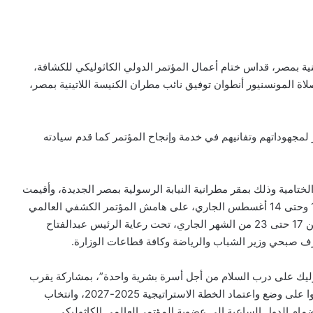
نية بمصر، قداس ختام أعمال المؤتمر الدولي الكاثوليكي للكشافة،
اة المونسنيور أنطوان توفيق نائب مطران الكنيسة اللاتينية بمصر،
لمجهوداتهم وتفانيهم في خدمة وإنجاح المؤتمر كما قدم سيادته
الختامية وذلك بمقر مطرانية النيابة الرسولية بمصر الجديدة، وأقيمت
فعاليات المؤتمر العالمي الكشفي الكاثوليكي، في الفترة 11 وحتى 14 أغسطس الجاري، على هامش المؤتمر الكشفي العالمي
لبنان: 100 ألف طفل قد لا يعودون إلى
الثالث والأربعين الذي تستضيفه مصر لأول مرة في الفترة من 17 حتى 23 من الشهر الجاري، تحت رعاية الرئيس عبدالفتاح
المدارس مع بداية العام الدراسي
ف صبحي وزير الشباب والرياضة وكافة قطاعات الوزارة.
وليك على درب السلام من أجل أسرة بشرية واحدة”، بمشاركة يقرب
البابا يشجّع شباب العراق على أن يكونوا نور
من 100 مشارك من 60 دولة على مستوى العالم، أتوا ليعملوا على وضع واعتماد الخطة الاستراتيجية 2025-2027، وانتخاب
المسيح ورسُل رجاء في بلدهم
نضمام الدول الساعية إلى عضوية المؤتمر العالمي الكاثوليكي