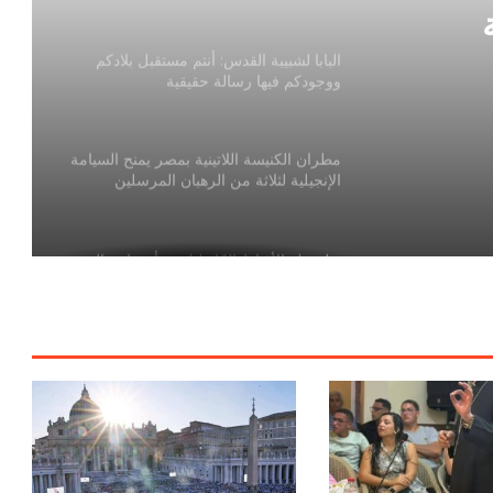
بة
البابا لشبيبة القدس: أنتم مستقبل بلادكم
ووجودكم فيها رسالة حقيقية
مطران الكنيسة اللاتينية بمصر يمنح السيامة
الإنجيلية لثلاثة من الرهبان المرسلين
الكومبونيان
بطريرك الأقباط الكاثوليك يترأس احتفال
المناولة الاحتفالية الأولى بكاتدرائية القديس
أنطونيوس الكبير بالفجالة
لبنان: 100 ألف طفل قد لا يعودون إلى
المدارس مع بداية العام الدراسي
البابا يشجّع شباب العراق على أن يكونوا نور
المسيح ورسُل رجاء في بلدهم