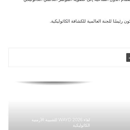
الكنيسة الكاثوليكية بمصر تثمن الأداء
المتميز للمنتخب المصري وروح التكاتف
رئيسًا للجنة العالمية للكشافة الكاثوليكية.
التي جمعت المصريين
اختتام الملتقى الرابع لمديري المدارس
الكاثوليكية بمصر.. تأكيد على القيادة التربوية
ورسالة الفرح والخدمة
ة
البابا لاوُن: الجامعات اليسوعية مدعوّة إلى
ترسيخ الرجاء.. وخدمة الفقراء ومواكبة
تحديات الذكاء الاصطناعي
معهد دون بوسكو بالإسكندرية يحتفل بتسليم
شهادات التدريب للمتدربين بحضور وزير
العمل ومحافظ الإسكندرية
لقاء WAYD 2026 للشبيبة الأرمنية
الكاثوليكية