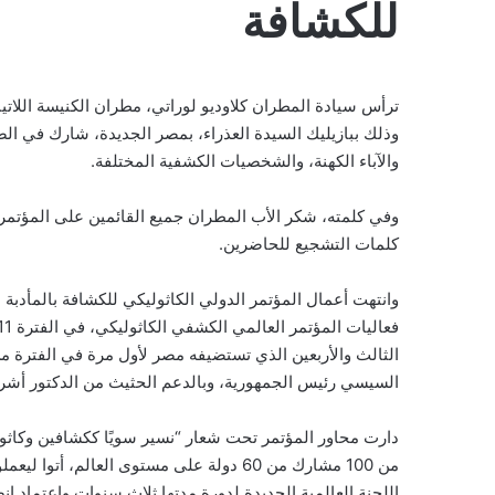
للكشافة
ترأس سيادة المطران كلاوديو لوراتي، مطران الكنيسة اللاتي
وذلك ببازيليك السيدة العذراء، بمصر الجديدة، شارك في الصل
والآباء الكهنة، والشخصيات الكشفية المختلفة.
وفي كلمته، شكر الأب المطران جميع القائمين على المؤتمر 
كلمات التشجيع للحاضرين.
وانتهت أعمال المؤتمر الدولي الكاثوليكي للكشافة بالمأدبة 
السيسي رئيس الجمهورية، وبالدعم الحثيث من الدكتور أشر
دارت محاور المؤتمر تحت شعار “نسير سويًا ككشافين وكاث
اللجنة العالمية الجديدة لدورة مدتها ثلاث سنوات واعتماد ا