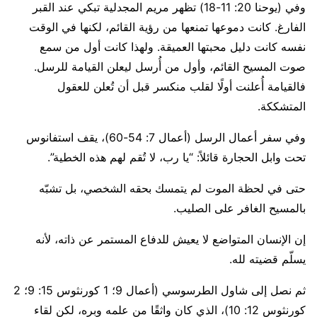
وفي (يوحنا 20: 11-18) تظهر مريم المجدلية تبكي عند القبر
الفارغ. كانت دموعها تمنعها من رؤية القائم، لكنها في الوقت
نفسه كانت دليل محبتها العميقة. ولهذا كانت أول من سمع
صوت المسيح القائم، وأول من أُرسل ليعلن القيامة للرسل.
فالقيامة أُعلنت أولًا لقلب منكسر قبل أن تُعلن للعقول
المتشككة.
وفي سفر أعمال الرسل (أعمال 7: 54-60)، يقف استفانوس
تحت وابل الحجارة قائلاً: “يا رب، لا تُقم لهم هذه الخطية”.
حتى في لحظة الموت لم يتمسك بحقه الشخصي، بل تشبّه
بالمسيح الغافر على الصليب.
إن الإنسان المتواضع لا يعيش للدفاع المستمر عن ذاته، لأنه
يسلّم قضيته لله.
ثم نصل إلى شاول الطرسوسي (أعمال 9؛ 1 كورنثوس 15: 9؛ 2
كورنثوس 12: 10)، الذي كان واثقًا من علمه وبره، لكن لقاء