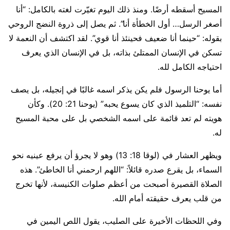
المسيح أسقطه أرضًا. ومنذ ذلك اليوم تغيّرت لغته بالكامل: “أنا
أصغر الرسل… أول الخطأة أنا”. ثم يصل إلى ذروة النضج الروحي
بقوله: “حينما أنا ضعيف فحينئذ أنا قوي”. لقد اكتشف أن النعمة لا
تسكن في الإنسان الممتلئ بذاته، بل في الإنسان الذي يعرف
احتياجه الكامل لله.
أما يوحنا الرسول فلم يكن يذكر اسمه غالبًا في إنجيله، بل يصف
نفسه: “التلميذ الذي كان يسوع يحبه” (يوحنا 21: 20). وكأن
هويته لم تعد قائمة على اسمه الشخصي بل على محبة المسيح
له.
ويظهر العشار في (لوقا 18: 13) وهو لا يجرؤ أن يرفع عينيه نحو
السماء، بل يقرع صدره قائلاً: “اللهم ارحمني أنا الخاطئ”. هذه
الصلاة القصيرة أصبحت من أعظم صلوات الكنيسة، لأنها تخرج
من قلب يعرف حقيقته أمام الله.
وفي اللحظات الأخيرة على الصليب، يقول اللص اليمين في