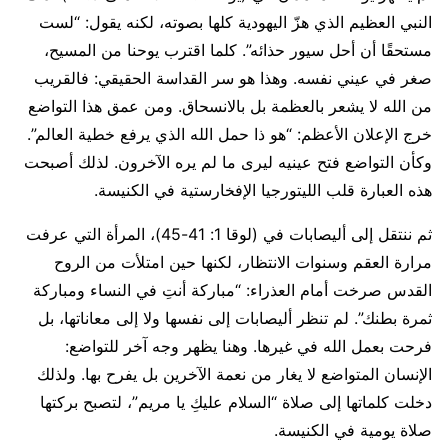
النبي العظيم الذي هزّ اليهودية كلها بصوته، لكنه يقول: “لست
مستحقًا أن أحل سيور حذائه”. كلما اقترب يوحنا من المسيح،
صغر في عيني نفسه. وهذا هو سر القداسة الحقيقي: فالقريب
من الله لا يشعر بالعظمة بل بالانسحاق. ومن عمق هذا التواضع
خرج الإعلان الأعظم: “هو ذا حمل الله الذي يرفع خطية العالم”.
وكأن التواضع فتح عينيه ليرى ما لم يره الآخرون. لذلك أصبحت
هذه العبارة قلب الليتورجيا الإفخارستية في الكنيسة.
ثم ننتقل إلى أليصابات في (لوقا 1: 41-45)، المرأة التي عرفت
مرارة العقم وسنوات الانتظار، لكنها حين امتلأت من الروح
القدس صرخت أمام العذراء: “مباركة أنتِ في النساء ومباركة
ثمرة بطنك”. لم تنظر أليصابات إلى نفسها ولا إلى معاناتها، بل
فرحت بعمل الله في غيرها. وهنا يظهر وجه آخر للتواضع:
الإنسان المتواضع لا يغار من نعمة الآخرين بل يفرح بها. ولذلك
دخلت كلماتها إلى صلاة “السلام عليكِ يا مريم”، لتصبح بركتها
صلاة يومية في الكنيسة.