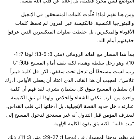
التواضع ليس مجرد فضيلة، بل إعلانًا عن قلب الله نفسه.
ومن هنا نفهم لماذا خُلِّدت كلمات المنسحقين في الإنجيل
والليتورجيا الكنسية. فالكنيسة عبر القرون لم تحفظ كلمات
الأقوياء والمتكبرين، بل حفظت صلوات المنكسرين الذين عرفوا
حقيقتهم أمام الله.
يبدأ هذا المسار مع القائد الروماني (متى 8: 5-13؛ لوقا 7: 1-
10)، وهو رجل سلطة وهيبة، لكنه يقف أمام المسيح قائلاً: “يا
رب، لست مستحقًا أن تدخل تحت سقفي، لكن قل كلمة فيبرأ
غلامي”. العجيب أن هذا القائد، الذي اعتاد أن يعطي الأوامر، أدرك
أن سلطان المسيح يفوق كل سلطان بشري. لقد فهم أن كلمة
واحدة من الرب تكفي للشفاء والخلاص. ولهذا لم تبقِ الكنيسة
عبارته داخل حدود القصة الإنجيلية، بل أدخلتها إلى قلب القداس،
ليعترف المؤمن قبل التناول أنه غير مستحق لدخول المسيح إلى
“بيت قلبه”، لكنه يثق بقوة الكلمة الإلهية.
ثم يظهر يوحنا المعمدان في (يوحنا 1: 27-29؛ متى 3: 11)، ذلك