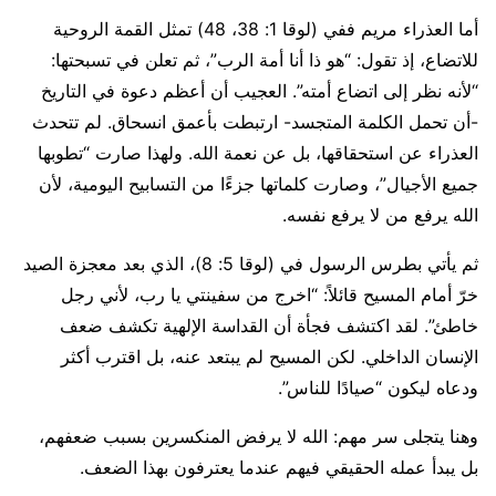
أما العذراء مريم ففي (لوقا 1: 38، 48) تمثل القمة الروحية
للاتضاع، إذ تقول: “هو ذا أنا أمة الرب”، ثم تعلن في تسبحتها:
“لأنه نظر إلى اتضاع أمته”. العجيب أن أعظم دعوة في التاريخ
-أن تحمل الكلمة المتجسد- ارتبطت بأعمق انسحاق. لم تتحدث
العذراء عن استحقاقها، بل عن نعمة الله. ولهذا صارت “تطوبها
جميع الأجيال”، وصارت كلماتها جزءًا من التسابيح اليومية، لأن
الله يرفع من لا يرفع نفسه.
ثم يأتي بطرس الرسول في (لوقا 5: 8)، الذي بعد معجزة الصيد
خرّ أمام المسيح قائلاً: “اخرج من سفينتي يا رب، لأني رجل
خاطئ”. لقد اكتشف فجأة أن القداسة الإلهية تكشف ضعف
الإنسان الداخلي. لكن المسيح لم يبتعد عنه، بل اقترب أكثر
ودعاه ليكون “صيادًا للناس”.
وهنا يتجلى سر مهم: الله لا يرفض المنكسرين بسبب ضعفهم،
بل يبدأ عمله الحقيقي فيهم عندما يعترفون بهذا الضعف.