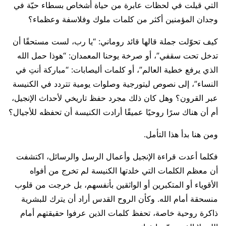
التي قيلت في لحظات عابرة من حياة أشخاص بسطاء حيّة في
وجدان المؤمنين أكثر من كلمات ملوك وفلاسفة وعظماء؟
كيف تحوّلت جملة قالها قائد روماني: “يا رب، لست مستحقًا أن
تدخل تحت سقفي”، أو صرخة يوحنا المعمدان: “هوذا حمل الله
الذي يرفع خطية العالم”، أو كلمات أليصابات: “مباركة أنتِ في
النساء”، إلى نصوص ليتورجية وصلوات يومية تتردد في الكنيسة
عبر القرون؟ وهل كان ذلك مجرد حفظ تاريخي لأحداث الإنجيل،
أم أن هناك سرًا روحيًا عميقًا أرادت الكنيسة أن تحفظه للأجيال؟
ومن هنا بدأ هذا التأمل.
فكلما أعدت قراءة الإنجيل وأعمال الرسل والرسائل، اكتشفت
أن معظم الكلمات التي خلدتها الكنيسة لم تخرج من أفواه
الأقوياء أو المتكبرين أو الواثقين بأنفسهم، بل خرجت من قلوب
منسحقة أمام الله. وكأن الروح القدس أراد أن يترك للبشرية
ذاكرة روحية خاصة، تحفظ كلمات الذين عرفوا حقيقتهم أمام