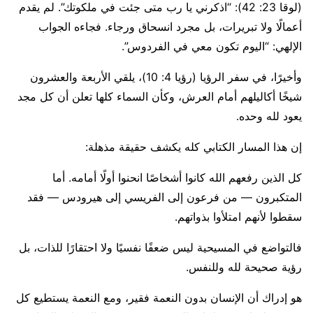
(لوقا 23: 42): “اذكرني يا رب متى جئت في ملكوتك”. لم يقدم
أعمالًا ولا تبريرات، بل مجرد انسحاق ورجاء. فجاءه الجواب
الإلهي: “اليوم تكون معي في الفردوس”.
وأخيرًا، في سفر الرؤيا (رؤيا 4: 10)، يلقي الأربعة والعشرون
شيخًا أكاليلهم أمام العرش، وكأن السماء كلها تعلن أن كل مجد
يعود لله وحده.
إن هذا المسار الكتابي كله يكشف حقيقة مذهلة:
كل الذين رفعهم الله كانوا أشخاصًا انحنوا أولًا أمامه. أما
المتكبرون — من فرعون إلى الفريسي إلى هيرودس — فقد
سقطوا لأنهم امتلأوا بذواتهم.
فالتواضع في المسيحية ليس ضعفًا نفسيًا ولا احتقارًا للذات، بل
رؤية صحيحة لله وللنفس.
هو إدراك أن الإنسان بدون النعمة فقير، ومع النعمة يستطيع كل