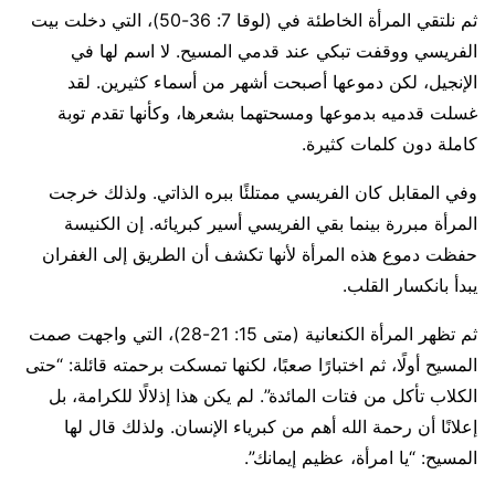
ثم نلتقي المرأة الخاطئة في (لوقا 7: 36-50)، التي دخلت بيت
الفريسي ووقفت تبكي عند قدمي المسيح. لا اسم لها في
الإنجيل، لكن دموعها أصبحت أشهر من أسماء كثيرين. لقد
غسلت قدميه بدموعها ومسحتهما بشعرها، وكأنها تقدم توبة
كاملة دون كلمات كثيرة.
وفي المقابل كان الفريسي ممتلئًا ببره الذاتي. ولذلك خرجت
المرأة مبررة بينما بقي الفريسي أسير كبريائه. إن الكنيسة
حفظت دموع هذه المرأة لأنها تكشف أن الطريق إلى الغفران
يبدأ بانكسار القلب.
ثم تظهر المرأة الكنعانية (متى 15: 21-28)، التي واجهت صمت
المسيح أولًا، ثم اختبارًا صعبًا، لكنها تمسكت برحمته قائلة: “حتى
الكلاب تأكل من فتات المائدة”. لم يكن هذا إذلالًا للكرامة، بل
إعلانًا أن رحمة الله أهم من كبرياء الإنسان. ولذلك قال لها
المسيح: “يا امرأة، عظيم إيمانك”.