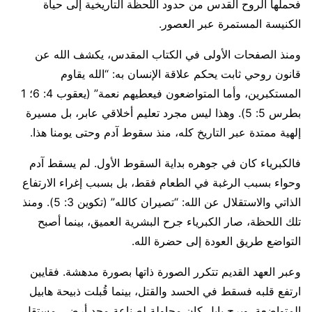
فحملها الروح القدس من حدود اللحظة التاريخية إلى حياة
الكنيسة المستمرة عبر العصور.
ومنذ الصفحات الأولى في الكتاب المقدس، يكشف الله عن
قانون روحي ثابت يحكم علاقة الإنسان به: “الله يقاوم
المستكبرين، وأما المتواضعون فيعطيهم نعمة” (يعقوب 4: 6؛ 1
بطرس 5: 5). وهذا ليس مجرد تعليم أخلاقي عابر، بل مسيرة
إلهية ممتدة عبر التاريخ كله، منذ سقوط آدم وحتى يومنا هذا.
فالكبرياء كان في جوهره بداية السقوط الأول. لم يسقط آدم
وحواء بسبب الرغبة في الطعام فقط، بل بسبب إغراء الارتفاع
الذاتي والاستقلال عن الله: “تصيران كالله” (تكوين 3: 5). ومنذ
تلك اللحظة، صار الكبرياء جرح البشرية العميق، بينما أصبح
التواضع طريق العودة إلى حضرة الله.
وعبر العهد القديم تتكرر الصورة ذاتها بصورة مدهشة. فقايين
ارتفع قلبه فسقط في الحسد والقتل، بينما قُبلت ذبيحة هابيل
المتواضعة. وبرج بابل كان محاولة لصناعة مجد أرضي مستقل