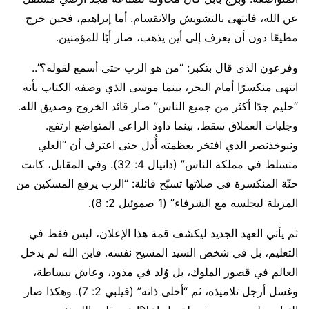
عن الله، فانتهى بالتشويش والانقسام. أما إبراهيم، فحين خرج
مطيعًا دون أن يعرف إلى أين يذهب، صار أبًا للمؤمنين.
وفرعون الذي قال بتكبر: “من هو الرب حتى أسمع لقوله؟”..
انتهى منكسرًا أمام البحر، بينما موسى الذي وصفه الكتاب بأنه
“حليم جدًا أكثر من جميع الناس” صار قائد الخروج وصديق الله.
وجليات العملاق سقط، بينما داود الراعي المتواضع ارتفع.
ونبوخذنصر الذي افتخر بعظمته أُذل حتى اعترف أن “العلي
متسلط في مملكة الناس” (دانيال 4: 32). وفي المقابل، كانت
حنّة المنكسرة في صلاتها تسبّح قائلة: “الرب يرفع المسكين من
المزبلة ليجلسه مع الشرفاء” (1 صموئيل 2: 8).
ثم يأتي العهد الجديد ليكشف قمة هذا الإعلان، ليس فقط في
التعليم، بل في شخص السيد المسيح نفسه. فابن الله لم يدخل
العالم في قصور الملوك، بل وُلد في مذود، وعاش ببساطة،
وغسل أرجل تلاميذه، ثم “أخلى ذاته” (فيلبي 2: 7). وهكذا صار