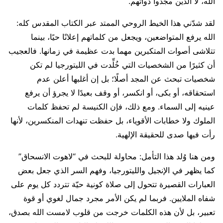
الله، لا الذين مجّدوا ذواتهم.
لقد شدّني هذا الخيط الروحي الممتد عبر الكتاب المقدس كله:
الله يرفع المتواضعين، ويجعل من كلماتهم إعلانًا حيًا، بينما
تتلاشى أصوات المتكبرين مهما بدت عظيمة في زمانها. فالعجيب
أن كثيرًا من الشخصيات التي خُلِّدت في الليتورجيا لم تكن
شخصيات تبحث عن المجد أصلًا؛ بل إن أغلبها أعلن عدم
استحقاقه، أو بكى، أو انكسر، أو وقف بعيدًا لا يجرؤ أن يرفع
عينيه إلى السماء. ومع ذلك، فإن الكنيسة لم تحفظ كلمات
الملوك ولا خطابات الأقوياء، بل حفظت تنهدات المنكسرين، لأنها
رأت فيها صدى للحقيقة الإلهية.
ومن هنا وُلد هذا التأمل: محاولة للبحث في “لاهوت الانسحاق”
كما يظهر في الإنجيل والليتورجيا، وفهم السر الذي جعل بعض
العبارات القصيرة تتحول إلى صلاة كونية حيّة تتردد كل يوم على
شفاه الملايين. فربما لم يكن الأمر مجرد جمال لغوي أو قوة
تعبير، بل لأن هذه الكلمات خرجت من قلوب لامست الله بصدق،