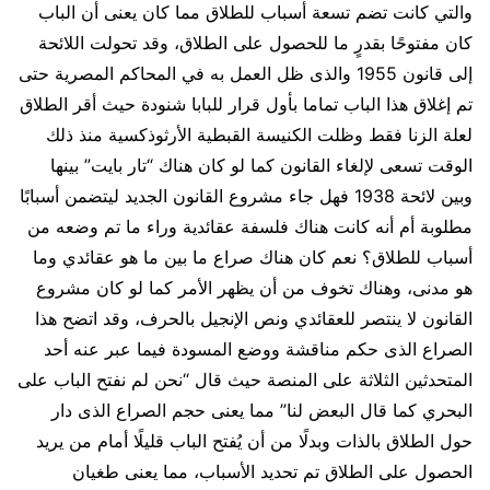
والتي كانت تضم تسعة أسباب للطلاق مما كان يعنى أن الباب
كان مفتوحًا بقدرٍ ما للحصول على الطلاق، وقد تحولت اللائحة
إلى قانون 1955 والذى ظل العمل به في المحاكم المصرية حتى
تم إغلاق هذا الباب تماما بأول قرار للبابا شنودة حيث أقر الطلاق
لعلة الزنا فقط وظلت الكنيسة القبطية الأرثوذكسية منذ ذلك
الوقت تسعى لإلغاء القانون كما لو كان هناك “تار بايت” بينها
وبين لائحة 1938 فهل جاء مشروع القانون الجديد ليتضمن أسبابًا
مطلوبة أم أنه كانت هناك فلسفة عقائدية وراء ما تم وضعه من
أسباب للطلاق؟ نعم كان هناك صراع ما بين ما هو عقائدي وما
هو مدنى، وهناك تخوف من أن يظهر الأمر كما لو كان مشروع
القانون لا ينتصر للعقائدي ونص الإنجيل بالحرف، وقد اتضح هذا
الصراع الذى حكم مناقشة ووضع المسودة فيما عبر عنه أحد
المتحدثين الثلاثة على المنصة حيث قال “نحن لم نفتح الباب على
البحري كما قال البعض لنا” مما يعنى حجم الصراع الذى دار
حول الطلاق بالذات وبدلًا من أن يُفتح الباب قليلًا أمام من يريد
الحصول على الطلاق تم تحديد الأسباب، مما يعنى طغيان