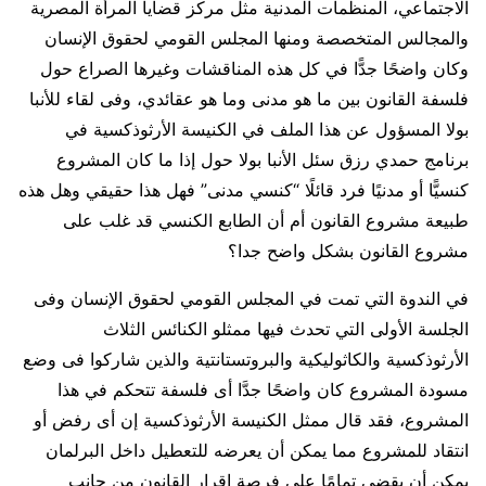
الاجتماعي، المنظمات المدنية مثل مركز قضايا المرأة المصرية
والمجالس المتخصصة ومنها المجلس القومي لحقوق الإنسان
وكان واضحًا جدًّا في كل هذه المناقشات وغيرها الصراع حول
فلسفة القانون بين ما هو مدنى وما هو عقائدي، وفى لقاء للأنبا
بولا المسؤول عن هذا الملف في الكنيسة الأرثوذكسية في
برنامج حمدي رزق سئل الأنبا بولا حول إذا ما كان المشروع
كنسيًّا أو مدنيًا فرد قائلًا “كنسي مدنى” فهل هذا حقيقي وهل هذه
طبيعة مشروع القانون أم أن الطابع الكنسي قد غلب على
مشروع القانون بشكل واضح جدا؟
في الندوة التي تمت في المجلس القومي لحقوق الإنسان وفى
الجلسة الأولى التي تحدث فيها ممثلو الكنائس الثلاث
الأرثوذكسية والكاثوليكية والبروتستانتية والذين شاركوا فى وضع
مسودة المشروع كان واضحًا جدَّا أى فلسفة تتحكم في هذا
المشروع، فقد قال ممثل الكنيسة الأرثوذكسية إن أى رفض أو
انتقاد للمشروع مما يمكن أن يعرضه للتعطيل داخل البرلمان
يمكن أن يقضى تمامًا على فرصة إقرار القانون من جانب