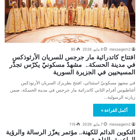
messagern2
8 مايو، 2026
85
افتتاح كاتدرائية مار جرجس للسريان الأرثوذكس
في مدينة الحسكة.. مشهدٌ مسكونيّ يكرّس تجذّر
المسيحيين في الجزيرة السورية
في مشهدٍ مسكونيّ استثنائي، افتتح بطريرك السريان الأرثوذكس
أغناطيوس أفرام الثاني كاتدرائية مار جرجس في مدينة الحسكة، ضمن
زيارته الرسولية…
أكمل القراءة »
messagern2
7 مايو، 2026
119
التكوين الدائم للكهنة.. مؤتمر يعزّز الرسالة والرؤية
الراعوية بالقاهرة