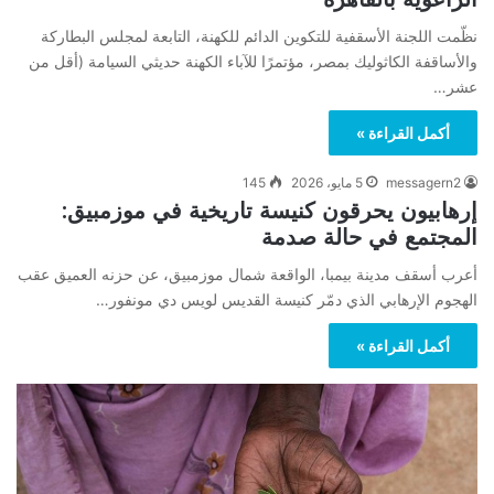
نظّمت اللجنة الأسقفية للتكوين الدائم للكهنة، التابعة لمجلس البطاركة
والأساقفة الكاثوليك بمصر، مؤتمرًا للآباء الكهنة حديثي السيامة (أقل من
عشر…
أكمل القراءة »
messagern2
5 مايو، 2026
145
إرهابيون يحرقون كنيسة تاريخية في موزمبيق:
المجتمع في حالة صدمة
أعرب أسقف مدينة بيمبا، الواقعة شمال موزمبيق، عن حزنه العميق عقب
الهجوم الإرهابي الذي دمّر كنيسة القديس لويس دي مونفور…
أكمل القراءة »