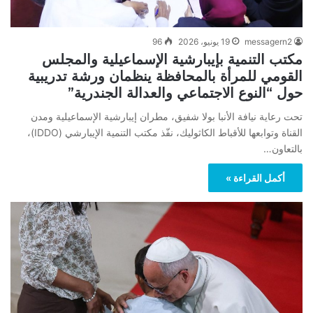
messagern2
19 يونيو، 2026
96
مكتب التنمية بإيبارشية الإسماعيلية والمجلس
القومي للمرأة بالمحافظة ينظمان ورشة تدريبية
حول “النوع الاجتماعي والعدالة الجندرية”
تحت رعاية نيافة الأنبا بولا شفيق، مطران إيبارشية الإسماعيلية ومدن
القناة وتوابعها للأقباط الكاثوليك، نفّذ مكتب التنمية الإيبارشي (IDDO)،
بالتعاون…
أكمل القراءة »