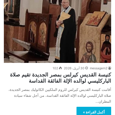
messagern2
30 أبريل، 2026
102
كنيسة القديس كيرلس بمصر الجديدة تقيم صلاة
الباركليسي لوالده الإلة الفائقة القداسة
أقامت كنيسة القديس كيرلس للروم الملكيين الكاثوليك بمصر الجديدة،
صلاة الباركليسي لوالده الإلة الفائقة القداسة، من أجل شفاء سيادة
المطران…
أكمل القراءة »