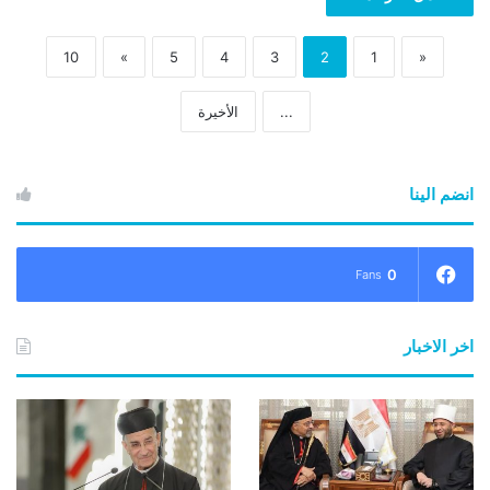
10
»
5
4
3
2
1
«
...
الأخيرة
انضم الينا
0
Fans
اخر الاخبار