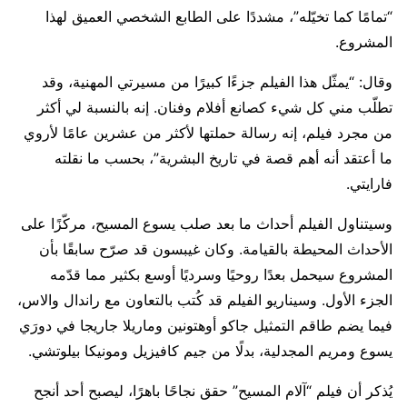
“تمامًا كما تخيّله”، مشددًا على الطابع الشخصي العميق لهذا
المشروع.
وقال: “يمثّل هذا الفيلم جزءًا كبيرًا من مسيرتي المهنية، وقد
تطلّب مني كل شيء كصانع أفلام وفنان. إنه بالنسبة لي أكثر
من مجرد فيلم، إنه رسالة حملتها لأكثر من عشرين عامًا لأروي
ما أعتقد أنه أهم قصة في تاريخ البشرية”، بحسب ما نقلته
فارايتي.
وسيتناول الفيلم أحداث ما بعد صلب يسوع المسيح، مركّزًا على
الأحداث المحيطة بالقيامة. وكان غيبسون قد صرّح سابقًا بأن
المشروع سيحمل بعدًا روحيًا وسرديًا أوسع بكثير مما قدّمه
الجزء الأول. وسيناريو الفيلم قد كُتب بالتعاون مع راندال والاس،
فيما يضم طاقم التمثيل جاكو أوهتونين وماريلا جاريجا في دورَي
يسوع ومريم المجدلية، بدلًا من جيم كافيزيل ومونيكا بيلوتشي.
يُذكر أن فيلم “آلام المسيح” حقق نجاحًا باهرًا، ليصبح أحد أنجح