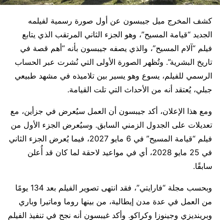
كشف المخرج ميل جيبسون عن أول صورة رسمية لفيلمه
الجديد “قيامة المسيح”، وهو الجزء الثاني المرتقب الذي يتابع
فيلم “آلام المسيح”، والذي يصفه جيبسون بأنه “أهم قصة في
تاريخ البشرية”. وتُظهر الصورة الأولى التي نُشرت عبر الحساب
الرسمي للفيلم، يسوع وهو يسير بين تلاميذه في مشهد طبيعي
جبلي، يُعتقد أنه من الأحداث التي تلت القيامة.
ومع هذا الإعلان، أكد جيبسون أن العمل سيُعرض في جزأين، مع
تعديلات على الجدول الزمني السابق. وسيُعرض الجزء الأول من
فيلم “قيامة المسيح” في 6 مايو 2027، فيما يُعرض الجزء الثاني
في 25 مايو 2028، أي في مواعيد لاحقة لما كان قد أُعلن
سابقًا.
وبحسب مجلة “فارايتي”، فقد انتهى تصوير الفيلم بعد 134 يومًا
من العمل في عدة مدن إيطالية، من بينها روما وماتيرا وباري
وبرينديزي وجينوزا وكراكو. وأكد غيبسون أنه نجح في تنفيذ الفيلم