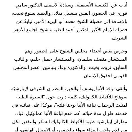
أناب عن الكنيسة الأسقفية، وسيادة الأسقف الدكتور سامي
فوزي في الحضور، القس ميشيل ميلاد، والعميد يشوع نجيب،
بالإضافة إلى فضيلة الشيخ محمد أبو اليزيد الأمير، نيابةً عن
فضيلة الإمام الأكبر الدكتور أحمد الطيب، شيخ الجامع الأزهر
الشريف.
وحرص بعض أعضاء مجلس الشيوخ على الحضور وهم
المستشار منصف سليمان، والمستشار جميل حليم، والنائب
السابق، ثروت بخيت، والدكتورة وفاء بنيامين، عضو المجلس
القومي لحقوق الإنسان.
وألقى نيافة الأنبا يوسف أبوالخير، المطران الشرفي لإيبارشيّة
سوهاج للأقباط الكاثوليك، كلمة دارت حول “السيرة الطيبة
لمثلث الرحمات نيافة الأنبا يوحنا قلته”، موكدًا على تفانيه في
خدمته طوال مدة حياته، كما قدم نيافة الأنبا عمانوئيل عياد،
مطران إيبارشية طيبة للأقباط الكاثوليك الشكر والتقدير لكل
من قدم واجب العزاء سواء بالحضور، أو الاتصال الهاتفي، أو