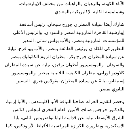
الآباء الكهنة، والرهبان والراهبات من مختلف الإيبارشيات،
وشمامسة الكلية الإكليريكية بالمعادي.
شارك أيضًا سيادة المطران چورج شيحان، رئيس أساقفة
إيبارشية القاهرة المارونية لمصر والسودان، والرئيس الأعلى
للمؤسسات المارونية بمصر، والأب بولس ساتي، المدبر
البطريركي للكلدان ورئيس الطائفة بمصر، والأب بيو فرح، نيابةً
عن سيادة المطران جورج بكر، مطران الروم الكاثوليك بمصر
والسودان، والمونسينيور أنطوان توفيق، نيابة عن سيادة المطران
كلاوديو لوراتي، مطران الكنيسة اللاتينية بمصر، والمونسينيور
إستيفانو، نيابةً عن سيادة المطران نيقولاس هنري، السفير
البابوي بمصر.
وحضر لتقديم العزاء، صاحبا النيافة الأنبا إكليمندس، والأنبا إرميا،
والدكتور جرجس صالح، الأمين العام الفخري لمجلس كنائس
الشرق الأوسط، نيابة عن قداسة البابا تواضروس الثاني، بابا
الإسكندرية وبطريرك الكرازة المرقسية للأقباط الأرثوذكس، كما