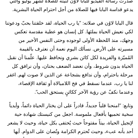
صدرت رسالة الفيديو للبابا لاوُن لنيته للصلاة لشهر يوليو والتي
يدعو قداسة البابا فيها للصلاة من أجل احترام الحياة البشرية.
قال البابا لاوُن في صلاته: “يا رب الحياة، لقد خلقتنا بحبّ ودعوتنا
لكي نعيش الحياة بملئها. كل إنسان هو عطية مقدسة تعكس
وجهك، منذ اللحظة الأولى لوجوده وحتى النفس الأخير من
مسيرته على الأرض. نسألك اليوم نعمة أن نعترف بالقيمة
المُميّزة والفريدة لكل كائن بشري ونحافظ عليها. علّمنا أن نقبل
الحياة بدون شروط، وأن نعضد الضعف بحنان، وأن نرافق كل
مرحلة باحترام، وأن ندافع بشجاعة عن الذين لا صوت لهم. اغفر
لنا يا رب، عندما نسقط في فخ اللامبالاة أو ثقافة الإقصاء،
وعندما نكفّ عن رؤية الآخر ككائنٍ يستحق الحب”.
وتابع: “امنحنا قلباً جديداً، قادراً على أن يختار الحياة دائماً، وأيدياً
سخية تحميها بأفعال ملموسة. اجعل من كنيستك شهادة حية
لإنجيل الحياة، بيتاً مفتوحاً حيث يُحتفى بكل حياة، وحيث لا يشعر
أحد بأنه عبء، وحيث تُحترم الكرامة وتُصان على الدوام. أيها