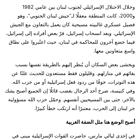
وخلال الاحتلال الإسرائيلي لجنوب لبنان بين عامي 1982
و2000، كانت المنطقة معقلًا لـ”جيش لبنان الجنوبي”، وهو
فصيل عسكري غالبيته مسيحية كان يعمل بالتعاون مع الجيش
الإسرائيلي. وبعد انسحاب إسرائيل، فرّ بعض أفراده إلى إسرائيل،
فيما خضع آخرون للمحاكمة في لبنان، حيث اعتُبروا على نطاق
واسع متعاونين معها.
ويخشى بعض السكان أن يُنظر إليهم بالطريقة نفسها بسبب
بقائهم في منازلهم. وقليلون فقط مستعدون للحديث علنًا عن
هذه التوترات، خوفًا من ردود فعل إسرائيلية أو من حزب الله.
وفي كنيسة، صرخ أحد الرجال بغضب قائلًا إن الجميع أصبح يشك
بالآخر، حتى بين المسيحيين أنفسهم. وحمّل حزب الله مسؤولية
جر لبنان إلى الحرب، معتبرًا أنه ارتكب خطأ كبيرًا.
أصبح الوضع هنا مثل الضفة الغربية
في إحدى ليالي مارس، حاصرت القوات الإسرائيلية مبنى في