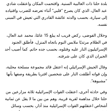
بلدة حلتا ذات الغالبية السنية. واقتحمت المكان واعتقلت شادي
عبد العال، الذي كان يصرخ “قلبي” أثناء تعرضه للضرب واقتياده
إلى سيارة، بحسب والدته عائشة القادري التي تعيش في المبنى
نفسه.
وخلال الفوضى، ركض قريب له يبلغ 15 عامًا، محمد عبد العال،
في الظلام مرتديًا ملابس النوم باتجاه المنزل، فأطلق الجنود
الإسرائيليون النار عليه وقتلوه، بحسب جده حاتم. كما أصيب أحد
الجيران الذي كان على شرفته.
وقال الجيش الإسرائيلي إنه اعتقل قائد مجموعة مسلحة محلية،
وإن قواته أطلقت النار على شخصين اقتربا بطريقة وصفها بأنها
“مشبوهة”.
وفي حادثة أخرى، اعتقلت القوات الإسرائيلية ثلاثة مزارعين من
حلتا خلال مداهمة لقرية قريبة. وهم من بين ما لا يقل عن ثمانية
أشخاص اعتقلتهم القوات الإسرائيلية منذ آذار، بحسب وسائل