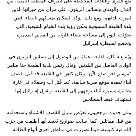
تقع القرى والبلدات المختلطة على أطراف المنطقة الأمنية، بين
التلال والوديان وبساتين الزيتون، على مرأى من جيرانها الذين
دُمرت بلداتهم. ومع ذلك، يؤكد السكان تمسكهم بالبقاء. فمن
بلدة القليعة المسيحية يمكن رؤية بلدة الخيام الشيعية، التي
تحوّلت اليوم إلى مساحة بيضاء فارغة من المباني المدمرة
وتخضع لسيطرة إسرائيل.
ويُمنع سكان القليعة عمليًا من الوصول إلى بساتين الزيتون في
الوادي الفاصل بين البلدتين. وقال رئيس بلدية القليعة حنا ضاهر:
“موسم آخر ضاع الآن”. وكان كاهن في القليعة قد قُتل بقصف
أثناء تفقده موقع ضربة سابقة، كما قُتل أب وطفلاه في غارة
بطائرة مسيرة أثناء توجههم إلى القليعة. وتقول إسرائيل إنها
تستهدف فقط المسلحين.
وفي جديدة مرجعيون، تعرّض منزل للقصف للاشتباه باستخدامه
من قبل مقاتلين. كما أصابت صواريخ يُعتقد أنها أطلقت من حزب
الله قبة كنيسة، فيما تضررت في مناطق أخرى ألواح الطاقة