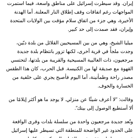
إيران. وقد سيطرت إسرائيل على مناطق واسعة، فيما استمرت
المواجهات رغم اتفاقات وقف إطلاق النار المعلنة. أما الهدنة
الأخيرة، وهي جزء من اتفاق سلام مؤقت بين الولايات المتحدة
وإيران، فقد صمدت إلى حد كبير.
ميليا الشيخ، وهي من بين المسيحيين القلائل من بلدة دبّين،
وجدت ملجأً في قرية أخرى، لكنها تزور بانتظام بلدة جديدة
مرجعيون، ذات الغالبية المسيحية والقريبة من بلدتها، لتحتسي
القهوة مع صديقة لها من الكنيسة. قبل الحرب، كان هذا الطقس
مصدر راحة وطمأنينة، أما اليوم فأصبح يجري على خلفية من
الخسارة والخوف.
وقالت: “لا أعرف شيئًا عن منزلي. لا يوجد ما هو أكثر إيلامًا من
ألا أستطيع الوصول إلى بيتك”.
وتُعد جديدة مرجعيون واحدة من سلسلة بلدات وقرى الواقعة
على الحدود غير الواضحة للمنطقة التي تسيطر عليها إسرائيل