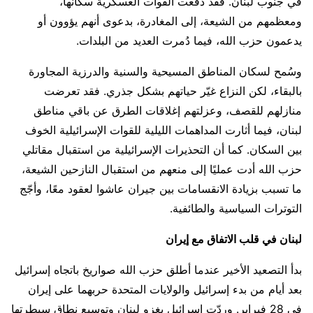
في جنوب لبنان. فقد دفعت القوات العسكرية سكانها،
ومعظمهم من الشيعة، إلى المغادرة، بدعوى أنهم يؤوون أو
يدعمون حزب الله، فيما دُمرت العديد من البلدات.
وسُمح لسكان المناطق المسيحية والسنية والدرزية المجاورة
بالبقاء، لكن النزاع غيّر حياتهم بشكل جذري. فقد تعرضت
منازلهم للقصف، وعزلتهم إغلاقات الطرق عن باقي مناطق
لبنان، فيما أثارت المداهمات الليلية للقوات الإسرائيلية الخوف
بين السكان. كما أن التحذيرات الإسرائيلية من استقبال مقاتلي
حزب الله أدت عمليًا إلى منعهم من استقبال النازحين الشيعة،
ما تسبب بزيادة الانقسامات بين جيران عاشوا لعقود معًا، وأجّج
التوترات السياسية والطائفية.
لبنان في قلب الاتفاق مع إيران
بدأ التصعيد الأخير عندما أطلق حزب الله صواريخ باتجاه إسرائيل
بعد أيام من بدء إسرائيل والولايات المتحدة حربهما على إيران
في 28 فبراير. وردّت إسرائيل بغزو لبنان وتوسيع نطاق سيطرتها