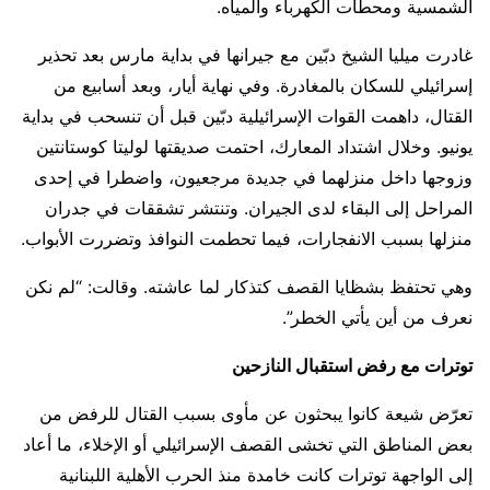
الشمسية ومحطات الكهرباء والمياه.
غادرت ميليا الشيخ دبّين مع جيرانها في بداية مارس بعد تحذير
إسرائيلي للسكان بالمغادرة. وفي نهاية أيار، وبعد أسابيع من
القتال، داهمت القوات الإسرائيلية دبّين قبل أن تنسحب في بداية
يونيو. وخلال اشتداد المعارك، احتمت صديقتها لوليتا كوستانتين
وزوجها داخل منزلهما في جديدة مرجعيون، واضطرا في إحدى
المراحل إلى البقاء لدى الجيران. وتنتشر تشققات في جدران
منزلها بسبب الانفجارات، فيما تحطمت النوافذ وتضررت الأبواب.
وهي تحتفظ بشظايا القصف كتذكار لما عاشته. وقالت: “لم نكن
نعرف من أين يأتي الخطر”.
توترات مع رفض استقبال النازحين
تعرّض شيعة كانوا يبحثون عن مأوى بسبب القتال للرفض من
بعض المناطق التي تخشى القصف الإسرائيلي أو الإخلاء، ما أعاد
إلى الواجهة توترات كانت خامدة منذ الحرب الأهلية اللبنانية