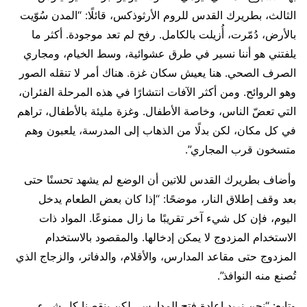
الثالث، بطريرك القدس للروم الأرثوذكس، قائلًا: “المدن سُوّيت
بالأرض، دُمّرت، أُزيلت بالكامل. رفح لم تعد موجودة. أكثر ما
يلفتني هو أننا نسير في طرق عشوائية، وسط الخيام، ومجاري
الصرف الصحي. هنا يعيش سكان غزة. هناك أمر لا تنقله الصور
وهو الروائح. ومن أكثر الآفات انتشارًا في هذه المرحلة الفئران،
التي تعضّ الناس، وخاصة الأطفال. وغزة مليئة بالأطفال، تراهم
في كل مكان، لكن بدلًا من الذهاب إلى المدرسة، يلعبون وهم
متسخون قرب المجاري”.
وأضاف بطريرك القدس للاتين أن الوضع لم يشهد تحسنًا حتى
بعد وقف إطلاق النار، موضحًا: “إذا كان بعض الطعام يدخل
اليوم، فإن كل شيء آخر تقريبًا ما زال ممنوعًا. المواد ذات
الاستخدام المزدوج لا يمكن إدخالها. والمقصود بالاستخدام
المزدوج حتى مقاعد المدارس، والأقلام، والدفاتر، والزجاج الذي
تُصنع منه النوافذ”.
وتابع: “نحن نريد إعادة فتح المدارس، لكن ينقصنا كل شيء