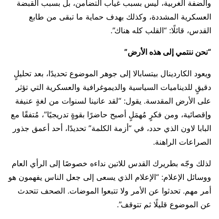
والضفة الغربية، ليس بسبب غياب التضامن، بل بسبب القبضة
العسكرية المشددة، وكذلك بهدف حماية ما تبقى من طابع
القدس، قائلًا: “القلب كله هناك”.
“نحن ننتمي إلى هذه الأرض”
ويعود الكاردينال بيتسابالا إلى جوهر الموضوع تحديدًا، بعد تحليلٍ
دقيقٍ للديناميات السياسية والديموغرافية والعسكرية التي تؤثر
على الأرض المقدسة. يقول: “لقد عانينا لسنوات من لغةٍ عنيفة
وإقصائية، ومن فكرٍ مُهمَلٍ أصبح حاضرًا بقوةٍ تدريجيًا”، مُتفقًا مع
البابا لاون الذي حدد، في “أزمة الكلمة” تحديدًا، أحد أعمق جذور
الصراعات الراهنة.
لذلك وجّه بطريرك القدس للاتين نداءه خصوصًا إلى الرأي العام
ووسائل الإعلام: “الإعلام الذي يسعى إلى جعل الناس يفهمون هو
أمر مهم. تحدثوا عن الأمر ولا تتبعوا الموضات. الصحف تتحدث
عن الموضوع قليلًا ثم تتوقف”.