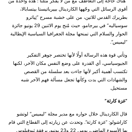
“هناك حاجة إلى التعاطف مع من لا يفكر مثلنا”: هذه واحدة من
أقوى الرسائل التي وجّهها الكاردينال بييرباتيستا بيتسابالا،
بطريرك القدس للاتين، من على خشبة مسرح “تِياترو
سوسياليه” في بيرجامو، حيث مُنح يوم الاثنين 29 يونيو جائزة
الحوار والسلام التي تمنحها مجلة الجغرافيا السياسية الإيطالية
“ليميس”.
وتأتي قوة هذه الرسالة أولًا لأنها تختصر جوهر التفكير
الجيوسياسي، أي القدرة على وضع النفس مكان الآخر، لكنها
تكتسب أهمية أكبر لأنها جاءت بعد سلسلة من القصص
والشهادات التي بدت وكأنها تجعل مسألة فهم الآخر شبه
مستحيل.
“غزة كارثة”
قال الكاردينال خلال حواره مع مدير مجلة “ليميس” لوتشو
كاراشولو: “غزة كارثة”. وتحدث عن زيارته إلى القطاع التي قام
بها الأسبوع الماضي، يومي 22 و23 يونيو، برفقة ثيوفيلوس