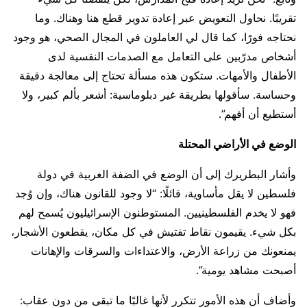
تقريبًا. نحاول التعويض عبر إعادة تدوير قطع هنا وهناك. وما
نحتاجه فورًا، كما قال لي العاملون في المجال الصحي، هو وجود
أشخاص مدرّبين على التعامل مع الصدمات النفسية لدى
الأطفال والأمهات. ستكون هذه مسألة تحتاج إلى معالجة دقيقة
وحساسة. سأقولها بطريقة غير دبلوماسية: أشعر بألم كبير، ولا
أستطيع أن أفهم”.
الوضع في الأراضي المحتلة
وأشار البطريرك إلى أن الوضع في الضفة الغربية في دولة
فلسطين لا يقل مأساوية، قائلًا: “لا وجود للقانون هناك، وإن وُجد
فهو لا يخدم الفلسطينيين. المستوطنون الإسرائيليون يُسمح لهم
بكل شيء. يقيمون نقاط تفتيش في كل مكان، يقطعون الأشجار،
يمنعونك من زراعة الأرض، والاعتداءات والسرقات والإهانات
أصبحت مشاهد يومية”.
وأضاف أن هذه الأمور تتكرر لأنها غالبًا ما تبقى من دون عقاب: