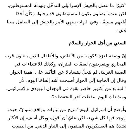
“كثيرًا ما نتصل بالجيش الإسرائيلي للتدخّل وتهدئة المستوطنين،
لكن عندما يصلون يكون المستوطنون قد رحلوا، وكأن أحدًا
أبلغهم مسبقًا، وفي النهاية ينتهي الأمر بالجيش إلى التعامل معنا
نحن”.
السعي من أجل الحوار والسلام
إنّ وصفه لغزة ككومة من الأنقاض، وللأطفال الذين يلعبون قرب
المجاري ويتعرضون لعضّات الفئران، وكذلك للاعتداءات في
الضفة الغربية، لم يتخلَّ بيتسابالا عن التأكيد على أهمية الحوار.
وقال إن الحاجة إلى الحوار أصبحت أشد إلحاحًا اليوم، لأن
“السابع من أكتوبر حاضر بقوة في الوجدان اليهودي والإسرائيلي.
ومنذ ذلك اليوم سقطت آخر التحفظات”.
وأوضح أن إسرائيل اليوم “مزيج من تيارات وواقع متنوع”، حيث
“يوجد فيها كل شيء، لكن عليّ أن أقول، وبكل أسف، إن الأكثر
تشددًا هم العسكريون المنتمون إلى التيار الديني. من الصعب