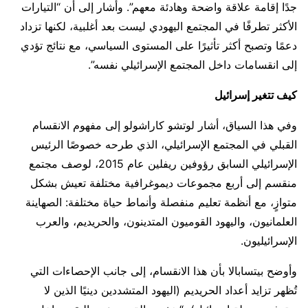
جدًا إقامة علاقة واضحة وهادئة معهم”. وأشار إلى أن “التيارات
الأكثر تطرفًا في المجتمع اليهودي ليست بعد أغلبية، لكنها تزداد
دعمًا وتصبح أكثر تأثيرًا على المستوى السياسي، مع نتائج تؤدي
إلى انقسامات داخل المجتمع الإسرائيلي نفسه”.
كيف تتغير إسرائيل
وفي هذا السياق، أشار لوتشو كاراشولو إلى مفهوم الانقسام
القبلي في المجتمع الإسرائيلي، الذي طرحه خصوصًا الرئيس
الإسرائيلي السابق رؤوفين ريفلين عام 2015، لوصف مجتمع
منقسم إلى أربع مجموعات ديموغرافية مختلفة تعيش بشكل
متوازٍ، مع أنظمة تعليم منفصلة وأنماط حياة مختلفة: الصهاينة
العلمانيون، واليهود القوميون المتدينون، والحريديم، والعرب
الإسرائيليون.
وأوضح بيتسابالا بأن هذا الانقسام، إلى جانب الإحصاءات التي
تُظهر تزايد أعداد الحريديم (اليهود المتشددين دينيًا الذين لا