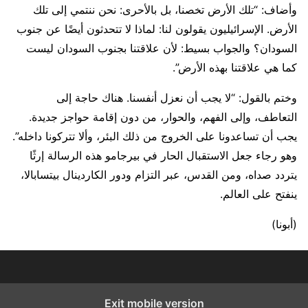
وأضاف: “تلك الأرض تخصنا، بل بالأحرى: نحن ننتمي إلى تلك
الأرض. الإسرائيليون يقولون لنا: لماذا لا تتحدثون أيضًا عن جنوب
السودان؟ والجواب بسيط: لأن علاقتنا بجنوب السودان ليست
كما هي علاقتنا بهذه الأرض”.
وختم بالقول: “لا يجب أن نعزل أنفسنا. هناك حاجة إلى
التعاطف، وإلى الفهم، والحوار، من دون إقامة حواجز جديدة.
يجب أن تساعدونا على الخروج من ذلك البئر، وألا تتركونا داخله”.
وهو رجاء جعل الاستقبال الحار في بيرجامو هذه الرسالة إرثًا
يتردد صداه، ومن القدس، عبر التزام ودور الكاردينال بيتسابالا،
ينفتح على العالم.
(أبونا)
Exit mobile version