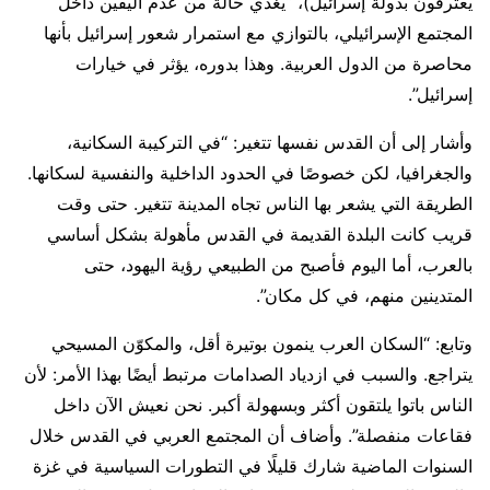
يعترفون بدولة إسرائيل)، “يغذي حالة من عدم اليقين داخل
المجتمع الإسرائيلي، بالتوازي مع استمرار شعور إسرائيل بأنها
محاصرة من الدول العربية. وهذا بدوره، يؤثر في خيارات
إسرائيل”.
وأشار إلى أن القدس نفسها تتغير: “في التركيبة السكانية،
والجغرافيا، لكن خصوصًا في الحدود الداخلية والنفسية لسكانها.
الطريقة التي يشعر بها الناس تجاه المدينة تتغير. حتى وقت
قريب كانت البلدة القديمة في القدس مأهولة بشكل أساسي
بالعرب، أما اليوم فأصبح من الطبيعي رؤية اليهود، حتى
المتدينين منهم، في كل مكان”.
وتابع: “السكان العرب ينمون بوتيرة أقل، والمكوّن المسيحي
يتراجع. والسبب في ازدياد الصدامات مرتبط أيضًا بهذا الأمر: لأن
الناس باتوا يلتقون أكثر وبسهولة أكبر. نحن نعيش الآن داخل
فقاعات منفصلة”. وأضاف أن المجتمع العربي في القدس خلال
السنوات الماضية شارك قليلًا في التطورات السياسية في غزة