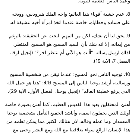
وعمد الناس كعلامة للتوبة.
8. عدم خشية أقوياء هذا العالم: واجه الملك هيرودس، ووبخه
على فساده وخطاياه، خاصة عندما اتخذ امرأة أخيه عشيقة له.
9. يحق لنا أن نشك، لكن من المهم البحث عن الحقيقة: بالرغم
من إيمانه، إلا انه شك بأن السيد المسيح هو المسيح المنتظر.
لذلك ارسل يساله: “أأنت هو الآتي أم ننتظر آخر؟” (إنجيل لوقا،
الفصل 7، الآية 19).
10. توجيه الناس نحو المسيح: عندما تيقن من شخصية المسيح
ورسالته، أرشد يوحنا الناس إلى المسيح قائلا: “هذا هو حمل الله
الذي يرفع خطيئة العالم” (إنجيل يوحنا، الفصل الأول، الآية 29).
أهنئ المحتفلين بعيد هذا القديس العظيم، كما أهنئ بصورة خاصة
أولئك الذين يحملون اسمه، وأناشد الجميع التأمل بشخصية يوحنا
المعمدان وما عمله وقاله، لان هنالك الكثير مما يمكن تعلمه من
هذا الإنسان الرائع سواء بعلاقتنا مع الله ومع البشر وحتى مع