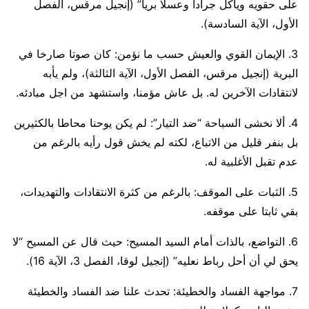
على حقويه ويأكل جرادا وعسلا بريا” (إنجيل مرقس، الفصل
الأول، الآية السادسة).
3. الإيمان القوي والعيش حسب ما نؤمن: كان صوتا صارخا في
البرية (إنجيل مرقس، الفصل الأول، الآية الثالثة)، ولم يأبه
لانتقادات الآخرين له. بل عاش مؤمنا، واستشهد من اجل مبادئه.
4. ألا نخشى السباحة “ضد التيار”: لم يكن يوحنا محاطا بالكثيرين
بل بنفر قليل من الاتباع، لكته لم يخش قول رأيه بالرغم من
عدم تقبل الأغلبية له.
5. الثبات على الموقف: بالرغم من كثرة الانتقادات والتهديدات،
بقي ثابتا على موقفه.
6. التواضع، بالذات أمام السيد المسيح: حيث قال عن المسيح “لا
يحق لي أن أحل رباط نعليه” (إنجيل لوقا، الفصل 3، الآية 16).
7. مواجهة الفساد والخطيئة: تحدث علنا ضد الفساد والخطيئة