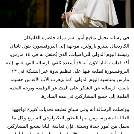
في رسالة تحمل توقيع أمين سر دولة حاضرة الفاتيكان
الكاردينال بييترو بارولين، موجهة إلى البروفيسورة بتول تانباي
رئيسة اليوم الدولي للرياضيات، الذي يُحتفل به في ١٤ مارس،
أكد قداسة البابا لاوُن أنه قد أسعده تَلَقي الرسالة التي بعثتها إليه
البروفيسورة تُطلعه فيها على تنظيم ندوة عبر الشبكة في ١٣
مارس بمناسبة اليوم الدولي. كما ويعرب الأب الأقدس حسبما
تابعت الرسالة عن الشكر على المشاعر الرقيقة ويوجه التحية
القلبية إلى جميع المشاركين في هذه المبادرة.
وواصلت الرسالة أنه وفي سياقٍ تطبعه تحديات كثيرة تواجهها
العائلة البشرية، ومن بينها التطور التكنولوجي السريع وكل ما
يحمل من أمور جيدة وسيئة، فإن قداسة البابا يشجع المشاركين