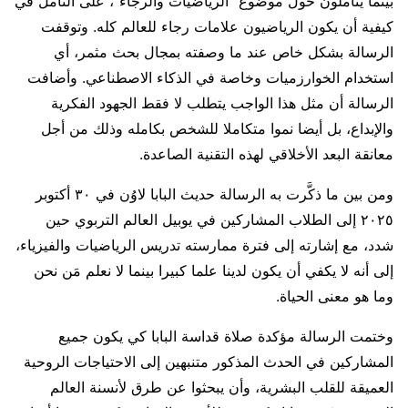
بينما يتأملون حول موضوع “الرياضيات والرجاء”، على التأمل في
كيفية أن يكون الرياضيون علامات رجاء للعالم كله. وتوقفت
الرسالة بشكل خاص عند ما وصفته بمجال بحث مثمر، أي
استخدام الخوارزميات وخاصة في الذكاء الاصطناعي. وأضافت
الرسالة أن مثل هذا الواجب يتطلب لا فقط الجهود الفكرية
والإبداع، بل أيضا نموا متكاملا للشخص بكامله وذلك من أجل
معانقة البعد الأخلاقي لهذه التقنية الصاعدة.
ومن بين ما ذكَّرت به الرسالة حديث البابا لاوُن في ٣٠ أكتوبر
٢٠٢٥ إلى الطلاب المشاركين في يوبيل العالم التربوي حين
شدد، مع إشارته إلى فترة ممارسته تدريس الرياضيات والفيزياء،
إلى أنه لا يكفي أن يكون لدينا علما كبيرا بينما لا نعلم مَن نحن
وما هو معنى الحياة.
وختمت الرسالة مؤكدة صلاة قداسة البابا كي يكون جميع
المشاركين في الحدث المذكور متنبهين إلى الاحتياجات الروحية
العميقة للقلب البشرية، وأن يبحثوا عن طرق لأنسنة العالم