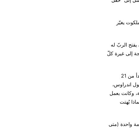
رسَل إلى “حقل”
لكوت يغيّر
فتح الربّ له
ة إلى غيرة كلّ
كانت كنيستنا في مصر في الماضي القريب تكرس تساعية للصلاة من أجل الدعوات، بدأ من 21
ر، عيد القديس الرسول اندراوس،
، وكانت بعمل
ذا بُهتت
مة واحدة (متى