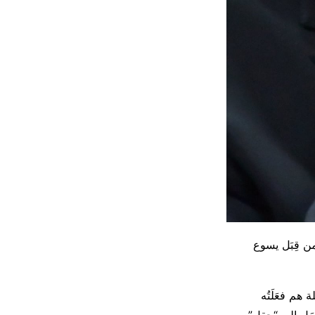
ن قِبَل يسوع
هم فعَلَتُه