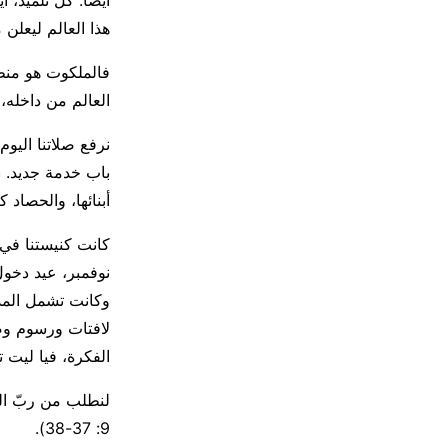
أيضًا. كلّ تلميذ، 
هذا العالم ليعلن 
فالملكوت هو منطق 
العالم من داخله، 
نرفع صلاتنا الي
باب خدمة جديد. ن
أبنائها، والحصاد كث
وكانت تشمل المد
لافتات ورسوم وص
الفكرة، فيا ليت 
لنطلب من ربّ الح
9: 37-38).