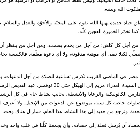
أيًّا كانت حالته الحياتيّة، وليس فقط الكاهن أو الراهب أو الراهبة هو مُ
ملكوت الله ويبنيه.
حياة جديدة يهبها الله، تقوم على المحبّة والأخوّة والعدل والسلام. م
كما تخمّر الخميرة العجين كلّه.
وم من أجل كل كاهن: من أجل من يخدم بصمت، ومن أجل من ينتظر أن ي
صلّي لكيلا تبقى أي موهبة مدفونة، ولا أي دعوة معلّقة. فالكنيسة بحاج
ير.
نوفمبر، عيد دخول السيدة العذراء مريم إلى الهيكل حتى 30 نوفمب
ارس الكاثوليكية والرعايا والأنشطة، بجانب نشاط عام في كل أبرشية
لوات خاصة كل سنة، بموضوع عن الدعوات من الإنجيل. ولا أعرف لما
تحدث وترجع من جديد إلى هذا النشاط هذا العام، فمازال هناك وقت.
صاد أن يُرسل فعلة إلى حصاده، وأن يجمعنا كلّنا في قلب واحد وخد