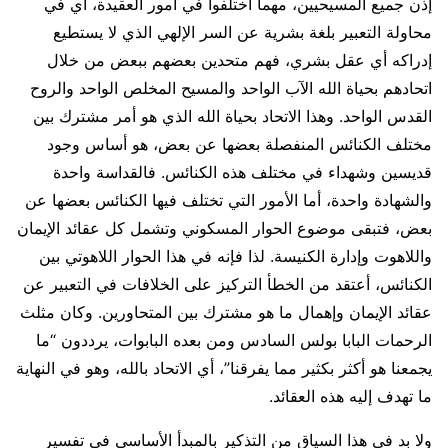
إذن جميع المسيحيين، مهما اختلفوا في أمور العقيدة، أي في
محاولة التعبير بلغة بشرية عن السر الإلهي الذي لا يستطيع
إدراكه أي عقل بشري، فهم متحدين بعضهم ببعض من خلال
اتحادهم بحياة الله الآب الواحد والمسيح المخلص الواحد والروح
القدس الواحد. وهذا الاتحاد بحياة الله الذي هو أمر مشترك بين
مختلف الكنائس المنفصلة بعضها عن بعض، هو أساس وجود
قديسين وشهداء في مختلف هذه الكنائس. فالقداسة واحدة
والشهادة واحدة، أما الأمور التي تختلف فيها الكنائس بعضها عن
بعض، فتبقى موضوع الحوار المسكوني وتشمل كل عقائد الإيمان
واللاهوت وإدارة الكنيسة. لذا فإنه في هذا الحوار اللاهوتي بين
الكنائس، أعتقد من الخطأ التركيز على الخلافات في التعبير عن
عقائد الإيمان وإهمال ما هو مشترك بين المتحاورين. وكان مثلث
الرحمات البابا بولس السادس ومن بعده البابوات، يرددون “ما
يجمعنا هو أكثر بكثير مما يفرقنا”، أي الاتحاد بالله، وهو في النهاية
ما تهدف إليه هذه العقائد.
ولا بد في هذا السياق من التذكير بالمبدأ الأساسي في تفسير