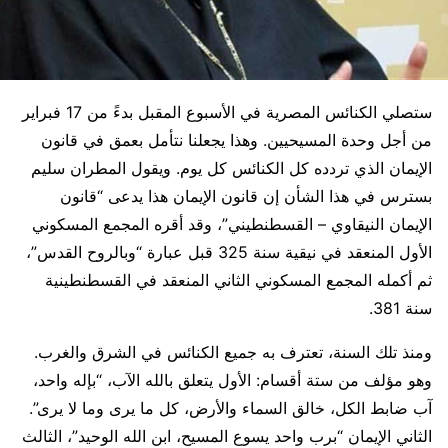
ستصلي الكنائس المصرية في الأسبوع المقبل بدءً من 17 فبراير
من أجل وحدة المسيحيين. وهذا يجعلنا نتأمل بعمق في قانون
الإيمان الذي تردده كل الكنائس كل يوم. ويقول المطران سليم
بسترس في هذا الشأن إن قانون الإيمان هذا يدعى “قانون
الإيمان النيقاوي – القسطنطيني”، وقد أقره المجمع المسكوني
الأول المنعقد في نيقية سنة 325 قبل عبارة “وبالروح القدس”،
ثم أكمله المجمع المسكوني الثاني المنعقد في القسطنطينية
سنة 381.
ومنذ تلك السنة، تعترف به جميع الكنائس في الشرق والغرب.
وهو مؤلف من ستة أقسام: الأول يتعلق بالله الآب، “بإله واحد،
آب ضابط الكل، خالق السماء والأرض، كل ما يرى وما لا يرى”.
الثاني الإيمان “برب واحد يسوع المسيح، ابن الله الوحيد”، الثالث