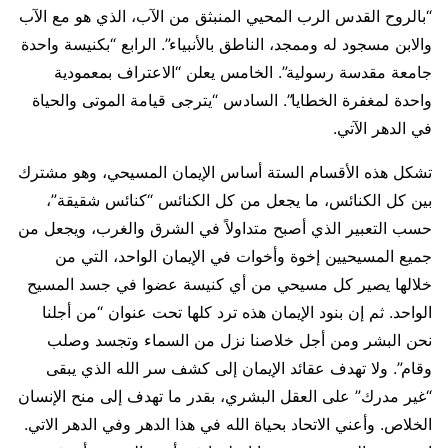
“بالروح القدس الرب المحيي المنبثق من الآب، الذي هو مع الآب
والابن مسجود له وممجد، الناطق بالأنبياء”. الرابع “بكنيسة واحدة
جامعة مقدسة رسولية”. الخامس يعلن “الاعتراف بمعمودية
واحدة لمغفرة الخطايا”. السادس “يترجى قيامة الموتى والحياة
في الدهر الآتي.
تشكل هذه الأقسام الستة أساس الإيمان المسيحي، وهو مشترك
بين كل الكنائس، ما يجعل من كل الكنائس “كنائس شقيقة”،
حسب التعبير الذي أصبح متداولاً في الشرق والغرب، ويجعل من
جميع المسيحيين إخوة وأخوات في الإيمان الواحد، التي من
خلالها يصير كل مسيحي من أي كنيسة عضوا في جسد المسيح
الواحد. ثم إن بنود الإيمان هذه ترد كلها تحت عنوان “من أجلنا
نحن البشر ومن أجل خلاصنا نزل من السماء وتجسد وصلب
وقام”. ولا تهدف عقائد الإيمان إلى كشف سر الله الذي يبقى
“غير مدرك” على العقل البشري، بقدر ما تهدف إلى منح الإنسان
الخلاص. وأعني الاتحاد بحياة الله في هذا الدهر وفي الدهر الاتي.