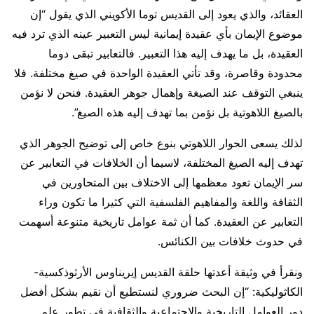
العقائد، والذي يعود إلى القديس توما الأكويني الذي يقول “إن
موضوع الإيمان بأي عقيدة إيمانية ليس التعبير عينه الذي ترد فيه
العقيدة، بل ما يهدف إليه هذا التعبير. فالتعابير تبقى دوما
محدودة وقاصرة، وقد تأتي العقيدة الواحدة في صيغ مختلفة. فلا
ينبغي التوقف عند الصيغة وإهمال جوهر العقيدة. فنحن لا نؤمن
بالصيغ اللاهوتية بل نؤمن بما تهدف إليه هذه الصيغ”.
لذلك يسعى الحوار اللاهوتي بنوع خاص إلى توضيح الجوهر الذي
تهدف إليه الصيغ المختلفة، لاسيما أن الخلافات في التعابير عن
سر الإيمان تعود معظمها إلى الاختلاف بين المتحاورين في
الثقافة واللغة والمفاهيم الفلسفية التي كثيرا ما تكون وراء
التعابير عن العقيدة. كما أن ثمة عوامل تاريخية متنوعة أسهمت
في حدوث خلافات بين الكنائس.
ونقرأ في وثيقة أعدتها حلقة القديس إيريناوس الأرثوذكسية-
الكاثوليكية: “إن البحث ضروري لنستطيع أن نقيم بشكل أفضل
دور العوامل التاريخية والاجتماعية والثقافية في تطور علم